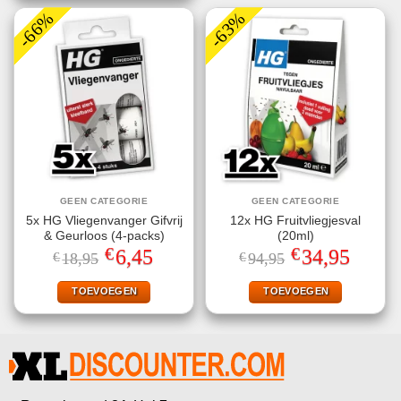
-66%
-63%
GEEN CATEGORIE
GEEN CATEGORIE
5x HG Vliegenvanger Gifvrij
12x HG Fruitvliegjesval
& Geurloos (4-packs)
(20ml)
€
€
Oorspronkelijke
Huidige
Oorspronkelijke
Huidige
6,45
34,95
€
18,95
€
94,95
prijs
prijs
prijs
prijs
was:
is:
was:
is:
€18,95.
€6,45.
€94,95.
€34,95.
TOEVOEGEN
TOEVOEGEN