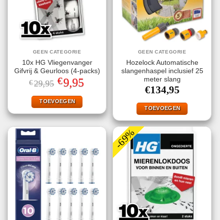
GEEN CATEGORIE
GEEN CATEGORIE
10x HG Vliegenvanger
Hozelock Automatische
Gifvrij & Geurloos (4-packs)
slangenhaspel inclusief 25
€
meter slang
Oorspronkelijke
Huidige
9,95
€
29,95
prijs
prijs
€
134,95
was:
is:
€29,95.
€9,95.
TOEVOEGEN
TOEVOEGEN
-69%