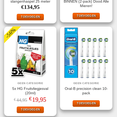
slangenhaspel 25 meter
BINNEN (2-pack) Dood Alle
Mieren!
€
134,95
TOEVOEGEN
TOEVOEGEN
-56%
GEEN CATEGORIE
GEEN CATEGORIE
5x HG Fruitvliegjesval
Oral-B precision clean 10-
(20ml)
pack
€
Oorspronkelijke
Huidige
19,95
€
44,95
prijs
prijs
TOEVOEGEN
was:
is:
€44,95.
€19,95.
TOEVOEGEN