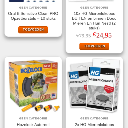
GEEN CATEGORIE
GEEN CATEGORIE
Oral B Sensitive Clean PRO
10x HG Mierenlokdoos
Opzetborstels – 10 stuks
BUITEN en binnen Dood
Mieren En Hun Nest! (2
stuks)
TOEVOEGEN
€
Oorspronkelijke
Huidige
24,95
€
79,95
prijs
prijs
was:
is:
€79,95.
€24,95.
TOEVOEGEN
GEEN CATEGORIE
GEEN CATEGORIE
Hozelock Autoreel
2x HG Mierenlokdoos