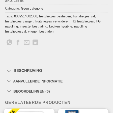
SKU:
165-5x
Categorie:
Geen categorie
Tags:
8359514002058
,
fruitvliegjes bestrijden
,
fruitvliegjes val
,
fruitvliegjes vangen
,
fruitvliegjes verwijderen
,
HG fruitvliegjes
,
HG
navulling
,
insectenbestrijding
,
keuken hygiëne
,
navulling
fruitvliegjesval
,
vliegen bestrijden
BESCHRIJVING
AANVULLENDE INFORMATIE
BEOORDELINGEN (0)
GERELATEERDE PRODUCTEN