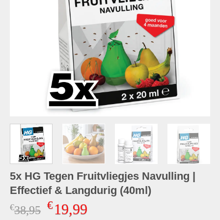
5x HG Tegen Fruitvliegjes Navulling |
Effectief & Langdurig (40ml)
€
19,99
€
Oorspronkelijke
Huidige
38,95