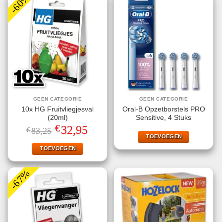
-60%
GEEN CATEGORIE
GEEN CATEGORIE
10x HG Fruitvliegjesval
Oral-B Opzetborstels PRO
(20ml)
Sensitive, 4 Stuks
€
Oorspronkelijke
Huidige
32,95
€
83,25
prijs
prijs
TOEVOEGEN
was:
is:
€83,25.
€32,95.
TOEVOEGEN
-67%