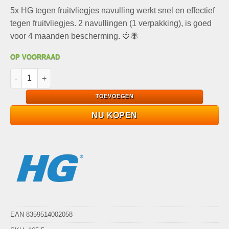
prijs
prijs
5x HG tegen fruitvliegjes navulling werkt snel en effectief
was:
is:
€38,95.
€19,99.
tegen fruitvliegjes. 2 navullingen (1 verpakking), is goed
voor 4 maanden bescherming. 🍓🪰
OP VOORRAAD
5x HG Tegen Fruitvliegjes Navulling | Effectief & Langdurig (40
TOEVOEGEN
NU KOPEN
EAN 8359514002058