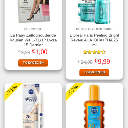
BEENMODE
GEZICHTSVERZORGING
La Paay Zelfophoudende
L’Oréal Paris Peeling Bright
Kousen Wit L-XL/1P Lycra
Reveal AHA+BHA+PHA 25
15 Dernier
ml
€
Oorspronkelijke
Huidige
1,00
€
9,99
prijs
prijs
was:
is:
Gewaardeerd
€
Oorspronkelijke
Huidige
9,99
€
24,95
€9,99.
€1,00.
TOEVOEGEN
4.40
uit 5
prijs
prijs
was:
is:
€24,95.
€9,99.
TOEVOEGEN
-71%
-57%