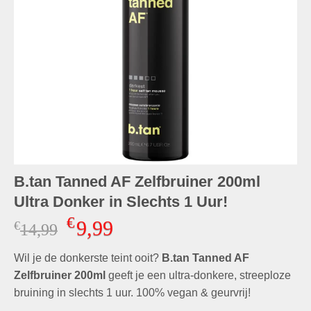
B.tan Tanned AF Zelfbruiner 200ml
Ultra Donker in Slechts 1 Uur!
€
9,99
€
Oorspronkelijke
Huidige
14,99
prijs
prijs
Wil je de donkerste teint ooit?
was:
is:
B.tan Tanned AF
€14,99.
€9,99.
Zelfbruiner 200ml
geeft je een ultra-donkere, streeploze
bruining in slechts 1 uur. 100% vegan & geurvrij!