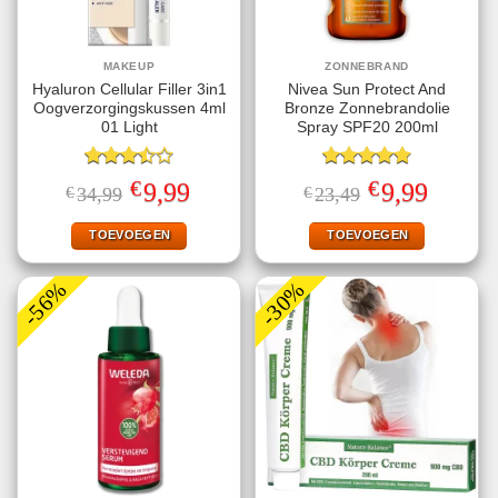
MAKEUP
ZONNEBRAND
Hyaluron Cellular Filler 3in1
Nivea Sun Protect And
Oogverzorgingskussen 4ml
Bronze Zonnebrandolie
01 Light
Spray SPF20 200ml
Gewaardeerd
Gewaardeerd
€
€
Oorspronkelijke
Huidige
Oorspronkelijke
Huidige
9,99
9,99
€
34,99
€
23,49
3.50
uit
4.78
uit 5
prijs
prijs
prijs
prijs
5
was:
is:
was:
is:
€34,99.
€9,99.
€23,49.
€9,99.
TOEVOEGEN
TOEVOEGEN
-56%
-30%