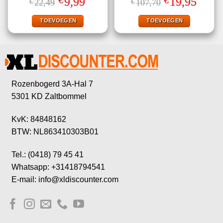
9,99
19,95
€
22,49
€
107,70
4.78
uit 5
5.00
uit 5
prijs
prijs
prijs
prijs
was:
is:
was:
is:
€22,49.
€9,99.
€107,70.
€19,95.
TOEVOEGEN
TOEVOEGEN
Rozenbogerd 3A-Hal 7
5301 KD Zaltbommel
KvK: 84848162
BTW: NL863410303B01
Tel.: (0418) 79 45 41
Whatsapp: +31418794541
E-mail: info@xldiscounter.com