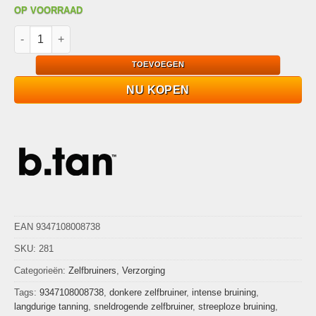
OP VOORRAAD
B.tan Tanned AF Zelfbruiner 200ml Ultra Donker in Slechts 1 Uu
TOEVOEGEN
NU KOPEN
EAN 9347108008738
SKU:
281
Categorieën:
Zelfbruiners
,
Verzorging
Tags:
9347108008738
,
donkere zelfbruiner
,
intense bruining
,
langdurige tanning
,
sneldrogende zelfbruiner
,
streeploze bruining
,