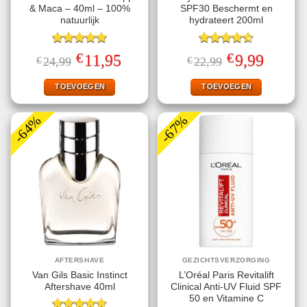
& Maca – 40ml – 100%
SPF30 Beschermt en
natuurlijk
hydrateert 200ml
Gewaardeerd
Gewaardeerd
€
€
Oorspronkelijke
Huidige
Oorspronkelijke
Huidige
11,95
9,99
€
24,99
€
22,99
5.00
uit 5
4.56
uit 5
prijs
prijs
prijs
prijs
was:
is:
was:
is:
€24,99.
€11,95.
€22,99.
€9,99.
TOEVOEGEN
TOEVOEGEN
-64%
-67%
AFTERSHAVE
GEZICHTSVERZORGING
Van Gils Basic Instinct
L’Oréal Paris Revitalift
Aftershave 40ml
Clinical Anti-UV Fluid SPF
50 en Vitamine C