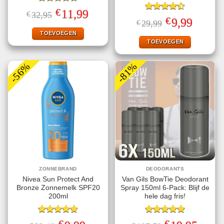
Gewaardeerd
€
Oorspronkelijke
Huidige
11,99
€
32,95
4.71
uit 5
Gewaardeerd
prijs
prijs
€
Oorspronkelijke
Huidige
9,99
€
29,99
4.50
uit 5
was:
is:
prijs
prijs
€32,95.
€11,99.
TOEVOEGEN
was:
is:
€29,99.
€9,99.
TOEVOEGEN
-56%
-81%
ZONNEBRAND
DEODORANTS
Nivea Sun Protect And
Van Gils BowTie Deodorant
Bronze Zonnemelk SPF20
Spray 150ml 6-Pack: Blijf de
200ml
hele dag fris!
Gewaardeerd
Gewaardeerd
€
€
Oorspronkelijke
Huidige
Oorspronkelijke
Huidige