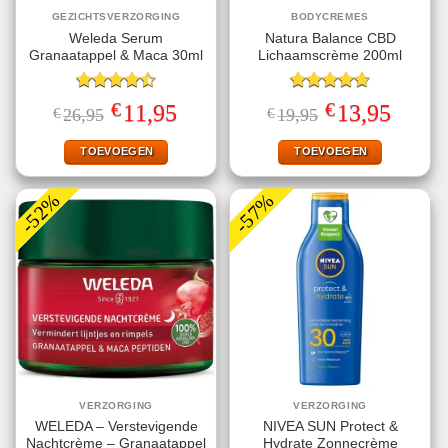
GEZICHTSVERZORGING
BODYCREMES
Weleda Serum
Natura Balance CBD
Granaatappel & Maca 30ml
Lichaamscrème 200ml
Gewaardeerd
Gewaardeerd
€
€
Oorspronkelijke
Huidige
Oorspronkelijke
Huidige
11,95
13,95
€
26,95
€
19,95
4.50
uit 5
4.67
uit 5
prijs
prijs
prijs
prijs
was:
is:
was:
is:
€26,95.
€11,95.
€19,95.
€13,95.
TOEVOEGEN
TOEVOEGEN
-52%
-57%
VERZORGING
VERZORGING
WELEDA – Verstevigende
NIVEA SUN Protect &
Nachtcrème – Granaatappel
Hydrate Zonnecrème