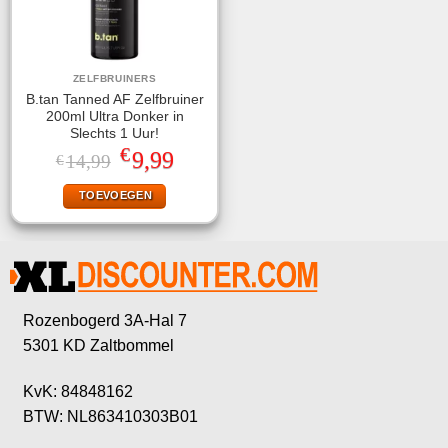
ZELFBRUINERS
B.tan Tanned AF Zelfbruiner
200ml Ultra Donker in
Slechts 1 Uur!
€
Oorspronkelijke
Huidige
9,99
14,99
€
prijs
prijs
was:
is:
TOEVOEGEN
€14,99.
€9,99.
Rozenbogerd 3A-Hal 7
5301 KD Zaltbommel
KvK: 84848162
BTW: NL863410303B01