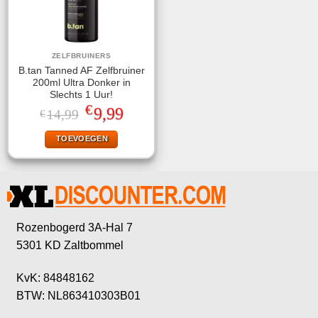
ZELFBRUINERS
B.tan Tanned AF Zelfbruiner
200ml Ultra Donker in
Slechts 1 Uur!
€
Oorspronkelijke
Huidige
9,99
14,99
€
prijs
prijs
was:
is:
TOEVOEGEN
€14,99.
€9,99.
Rozenbogerd 3A-Hal 7
5301 KD Zaltbommel
KvK: 84848162
BTW: NL863410303B01