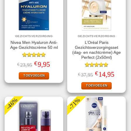
GEZICHTSVERZORGING
GEZICHTSVERZORGING
Nivea Men Hyaluron Anti-
L’Oréal Paris
Age Gezichtscrème 50 ml
Gezichtsverzorgingsset
(dag- en nachtcrème) Age
Perfect (2x50ml)
Gewaardeerd
€
Oorspronkelijke
Huidige
9,95
€
23,95
5.00
uit 5
prijs
prijs
was:
is:
Gewaardeerd
€
Oorspronkelijke
Huidige
14,95
€
37,95
€23,95.
€9,95.
TOEVOEGEN
5.00
uit 5
prijs
prijs
was:
is:
€37,95.
€14,95.
TOEVOEGEN
-46%
-71%