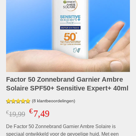
Factor 50 Zonnebrand Garnier Ambre
Solaire SPF50+ Sensitive Expert+ 40ml
(
8
klantbeoordelingen)
Gewaardeerd
8
€
7,49
€
Oorspronkelijke
Huidige
19,99
4.75
op 5
gebaseerd
prijs
prijs
op
klant
De Factor 50 Zonnebrand Garnier Ambre Solaire is
was:
is:
waarderingen
€19,99.
€7,49.
speciaal ontwikkeld voor de gevoelige huid. Met een