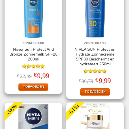
ZONNEBRAND
ZONNEBRAND
Nivea Sun Protect And
NIVEA SUN Protect en
Bronze Zonnemelk SPF20
Hydrate Zonnecrème
200ml
SPF30 Beschermt en
hydrateert 250ml
Gewaardeerd
€
Oorspronkelijke
Huidige
9,99
€
22,49
4.78
uit 5
Gewaardeerd
prijs
prijs
€
Oorspronkelijke
Huidige
9,99
€
36,79
4.78
uit 5
was:
is:
prijs
prijs
€22,49.
€9,99.
TOEVOEGEN
was:
is:
€36,79.
€9,99.
TOEVOEGEN
-58%
-61%