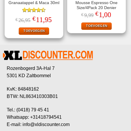
Granaatappel & Maca 30ml
Mousse Espresso One
Size/4Pack 20 Denier
€
Oorspronkelijke
Huidige
1,00
€
9,99
Gewaardeerd
prijs
prijs
€
Oorspronkelijke
Huidige
11,95
€
26,95
4.50
uit 5
was:
is:
prijs
prijs
€9,99.
€1,00.
TOEVOEGEN
was:
is:
€26,95.
€11,95.
TOEVOEGEN
Rozenbogerd 3A-Hal 7
5301 KD Zaltbommel
KvK: 84848162
BTW: NL863410303B01
Tel.: (0418) 79 45 41
Whatsapp: +31418794541
E-mail: info@xldiscounter.com