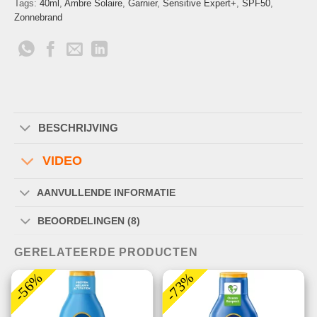
Tags:
40ml
,
Ambre Solaire
,
Garnier
,
Sensitive Expert+
,
SPF50
,
Zonnebrand
BESCHRIJVING
VIDEO
AANVULLENDE INFORMATIE
BEOORDELINGEN (8)
GERELATEERDE PRODUCTEN
-56%
-73%