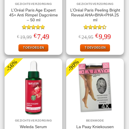
GEZICHTSVERZORGING
GEZICHTSVERZORGING
L’Oréal Paris Age Expert
L’Oréal Paris Peeling Bright
45+ Anti Rimpel Dagcrème
Reveal AHA+BHA+PHA 25
– 50 ml
ml
Gewaardeerd
Gewaardeerd
€
€
Oorspronkelijke
Huidige
Oorspronkelijke
Huidige
7,49
9,99
€
19,99
€
24,95
4.80
uit 5
4.40
uit 5
prijs
prijs
prijs
prijs
was:
is:
was:
is:
€19,99.
€7,49.
€24,95.
€9,99.
TOEVOEGEN
TOEVOEGEN
-56%
-90%
GEZICHTSVERZORGING
BEENMODE
Weleda Serum
La Paay Kniekousen