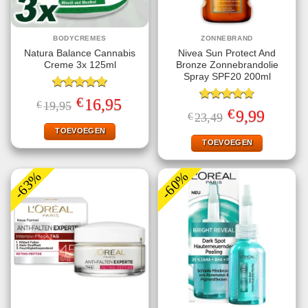
BODYCREMES
ZONNEBRAND
Natura Balance Cannabis
Nivea Sun Protect And
Creme 3x 125ml
Bronze Zonnebrandolie
Spray SPF20 200ml
Gewaardeerd
€
Oorspronkelijke
Huidige
16,95
€
19,95
5.00
uit 5
Gewaardeerd
prijs
prijs
€
Oorspronkelijke
Huidige
9,99
€
23,49
4.78
uit 5
was:
is:
prijs
prijs
€19,95.
€16,95.
TOEVOEGEN
was:
is:
€23,49.
€9,99.
TOEVOEGEN
-63%
-60%