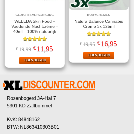
GEZICHTSVERZORGING
BODYCREMES
WELEDA Skin Food –
Natura Balance Cannabis
Voedende Nachtcrème –
Creme 3x 125ml
40ml – 100% natuurlijk
Gewaardeerd
€
Oorspronkelijke
Huidige
16,95
€
19,95
5.00
uit 5
Gewaardeerd
prijs
prijs
€
Oorspronkelijke
Huidige
11,95
€
19,99
5.00
uit 5
was:
is:
prijs
prijs
€19,95.
€16,95.
TOEVOEGEN
was:
is:
€19,99.
€11,95.
TOEVOEGEN
Rozenbogerd 3A-Hal 7
5301 KD Zaltbommel
KvK: 84848162
BTW: NL863410303B01