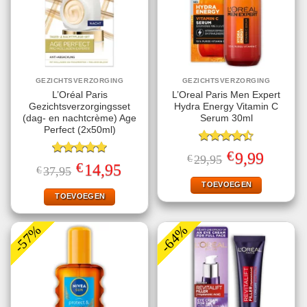
GEZICHTSVERZORGING
GEZICHTSVERZORGING
L’Oréal Paris
L’Oreal Paris Men Expert
Gezichtsverzorgingsset
Hydra Energy Vitamin C
(dag- en nachtcrème) Age
Serum 30ml
Perfect (2x50ml)
Gewaardeerd
€
Oorspronkelijke
Huidige
9,99
€
29,95
4.50
uit 5
Gewaardeerd
prijs
prijs
€
Oorspronkelijke
Huidige
14,95
€
37,95
5.00
uit 5
was:
is:
prijs
prijs
€29,95.
€9,99.
TOEVOEGEN
was:
is:
€37,95.
€14,95.
TOEVOEGEN
-57%
-64%