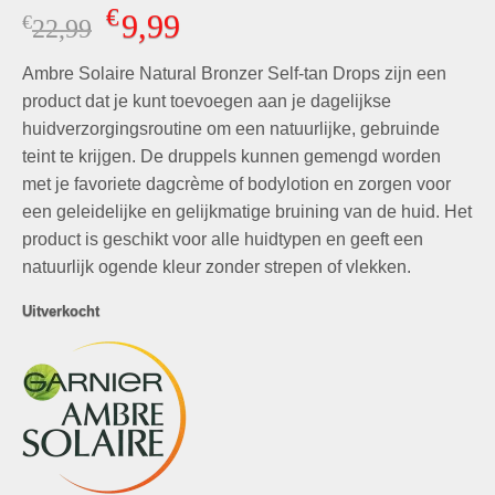
Gewaardeerd
7
€
9,99
€
Oorspronkelijke
Huidige
22,99
4.86
op 5
gebaseerd
prijs
prijs
op
klant
Ambre Solaire Natural Bronzer Self-tan Drops zijn een
was:
is:
waarderingen
€22,99.
€9,99.
product dat je kunt toevoegen aan je dagelijkse
huidverzorgingsroutine om een natuurlijke, gebruinde
teint te krijgen. De druppels kunnen gemengd worden
met je favoriete dagcrème of bodylotion en zorgen voor
een geleidelijke en gelijkmatige bruining van de huid. Het
product is geschikt voor alle huidtypen en geeft een
natuurlijk ogende kleur zonder strepen of vlekken.
Uitverkocht