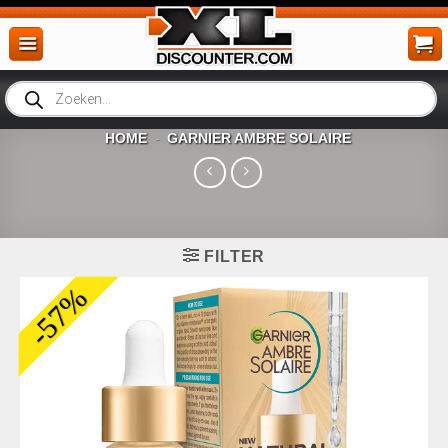
Ga
naar
inhoud
Producten
zoeken
HOME
GARNIER AMBRE SOLAIRE
-
FILTER
-57%