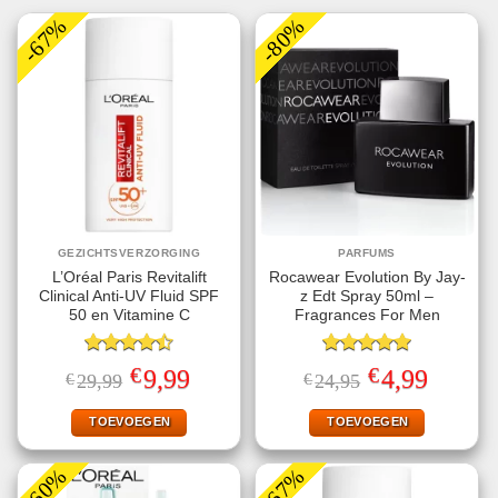
-67%
-80%
GEZICHTSVERZORGING
PARFUMS
L’Oréal Paris Revitalift
Rocawear Evolution By Jay-
Clinical Anti-UV Fluid SPF
z Edt Spray 50ml –
50 en Vitamine C
Fragrances For Men
Gewaardeerd
Gewaardeerd
€
€
Oorspronkelijke
Huidige
Oorspronkelijke
Huidige
9,99
4,99
€
29,99
€
24,95
4.50
uit 5
5.00
uit 5
prijs
prijs
prijs
prijs
was:
is:
was:
is:
€29,99.
€9,99.
€24,95.
€4,99.
TOEVOEGEN
TOEVOEGEN
-60%
-67%