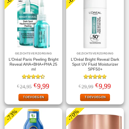
GEZICHTSVERZORGING
GEZICHTSVERZORGING
L’Oréal Paris Peeling Bright
L’Oréal Bright Reveal Dark
Reveal AHA+BHA+PHA 25
Spot UV Fluid Moisturizer
ml
SPF50+
Gewaardeerd
Gewaardeerd
€
€
Oorspronkelijke
Huidige
Oorspronkelijke
Huidige
9,99
9,99
€
24,95
€
29,99
4.40
uit 5
5.00
uit 5
prijs
prijs
prijs
prijs
was:
is:
was:
is:
€24,95.
€9,99.
€29,99.
€9,99.
TOEVOEGEN
TOEVOEGEN
-73%
-70%