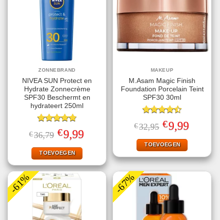
ZONNEBRAND
MAKEUP
NIVEA SUN Protect en
M.Asam Magic Finish
Hydrate Zonnecrème
Foundation Porcelain Teint
SPF30 Beschermt en
SPF30 30ml
hydrateert 250ml
Gewaardeerd
€
Oorspronkelijke
Huidige
9,99
€
32,95
4.50
uit 5
Gewaardeerd
prijs
prijs
€
Oorspronkelijke
Huidige
9,99
€
36,79
4.78
uit 5
was:
is:
prijs
prijs
€32,95.
€9,99.
TOEVOEGEN
was:
is:
€36,79.
€9,99.
TOEVOEGEN
-61%
-67%