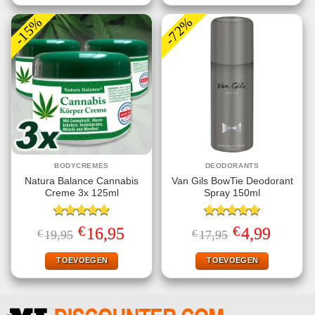
-15%
-72%
BODYCREMES
DEODORANTS
Natura Balance Cannabis
Van Gils BowTie Deodorant
Creme 3x 125ml
Spray 150ml
Gewaardeerd
Gewaardeerd
€
€
Oorspronkelijke
Huidige
Oorspronkelijke
Huidige
16,95
4,99
€
19,95
€
17,95
5.00
uit 5
5.00
uit 5
prijs
prijs
prijs
prijs
was:
is:
was:
is:
€19,95.
€16,95.
€17,95.
€4,99.
TOEVOEGEN
TOEVOEGEN