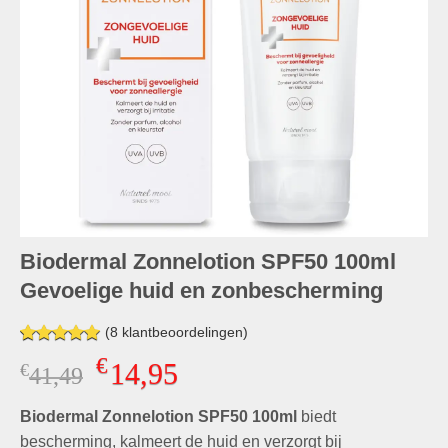
Biodermal Zonnelotion SPF50 100ml
Gevoelige huid en zonbescherming
(
8
klantbeoordelingen)
Gewaardeerd
8
€
14,95
€
Oorspronkelijke
Huidige
41,49
5.00
op 5
gebaseerd
prijs
prijs
op
klant
Biodermal Zonnelotion SPF50 100ml
was:
is:
biedt
waarderingen
€41,49.
€14,95.
bescherming, kalmeert de huid en verzorgt bij