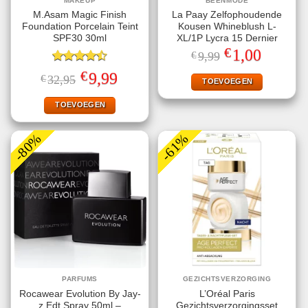
MAKEUP
BEENMODE
M.Asam Magic Finish
La Paay Zelfophoudende
Foundation Porcelain Teint
Kousen Whineblush L-
SPF30 30ml
XL/1P Lycra 15 Dernier
€
Oorspronkelijke
Huidige
1,00
€
9,99
prijs
prijs
Gewaardeerd
was:
is:
€
Oorspronkelijke
Huidige
9,99
€
32,95
€9,99.
€1,00.
TOEVOEGEN
4.50
uit 5
prijs
prijs
was:
is:
€32,95.
€9,99.
TOEVOEGEN
-80%
-61%
PARFUMS
GEZICHTSVERZORGING
Rocawear Evolution By Jay-
L’Oréal Paris
z Edt Spray 50ml –
Gezichtsverzorgingsset