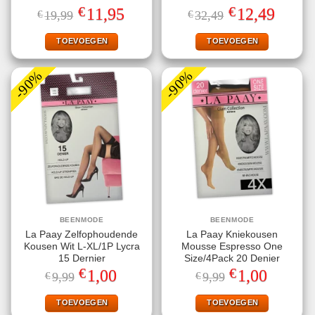
Gewaardeerd
Gewaardeerd
€
€
Oorspronkelijke
Huidige
Oorspronkelijke
Huidige
11,95
12,49
€
19,99
€
32,49
5.00
uit 5
4.60
uit 5
prijs
prijs
prijs
prijs
was:
is:
was:
is:
€19,99.
€11,95.
€32,49.
€12,49.
TOEVOEGEN
TOEVOEGEN
-90%
-90%
BEENMODE
BEENMODE
La Paay Zelfophoudende
La Paay Kniekousen
Kousen Wit L-XL/1P Lycra
Mousse Espresso One
15 Dernier
Size/4Pack 20 Denier
€
€
Oorspronkelijke
Huidige
Oorspronkelijke
Huidige
1,00
1,00
€
9,99
€
9,99
prijs
prijs
prijs
prijs
was:
is:
was:
is:
€9,99.
€1,00.
€9,99.
€1,00.
TOEVOEGEN
TOEVOEGEN