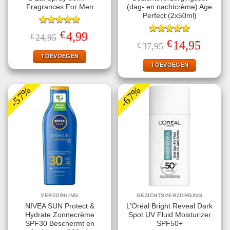
Fragrances For Men
(dag- en nachtcrème) Age
Perfect (2x50ml)
Gewaardeerd
€
Oorspronkelijke
Huidige
4,99
€
24,95
5.00
uit 5
Gewaardeerd
prijs
prijs
€
Oorspronkelijke
Huidige
14,95
€
37,95
5.00
uit 5
was:
is:
prijs
prijs
€24,95.
€4,99.
TOEVOEGEN
was:
is:
€37,95.
€14,95.
TOEVOEGEN
-57%
-67%
VERZORGING
GEZICHTSVERZORGING
NIVEA SUN Protect &
L’Oréal Bright Reveal Dark
Hydrate Zonnecrème
Spot UV Fluid Moisturizer
SPF30 Beschermt en
SPF50+