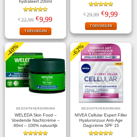
hydrateert 200ml
Gewaardeerd
€
Oorspronkelijke
Huidige
9,99
€
29,99
5.00
uit 5
Gewaardeerd
prijs
prijs
€
Oorspronkelijke
Huidige
9,99
€
22,99
4.56
uit 5
was:
is:
prijs
prijs
€29,99.
€9,99.
TOEVOEGEN
was:
is:
€22,99.
€9,99.
TOEVOEGEN
-40%
-62%
GEZICHTSVERZORGING
GEZICHTSVERZORGING
WELEDA Skin Food –
NIVEA Cellular Expert Filler
Voedende Nachtcrème –
Hyaluronzuur Anti-Age
40ml – 100% natuurlijk
Dagcrème SPF 15