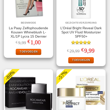
BEENMODE
GEZICHTSVERZORGING
La Paay Zelfophoudende
L’Oréal Bright Reveal Dark
Kousen Whineblush L-
Spot UV Fluid Moisturizer
XL/1P Lycra 15 Dernier
SPF50+
€
Oorspronkelijke
Huidige
1,00
€
9,99
prijs
prijs
was:
is:
Gewaardeerd
€
Oorspronkelijke
Huidige
9,99
€
29,99
€9,99.
€1,00.
TOEVOEGEN
5.00
uit 5
prijs
prijs
was:
is:
€29,99.
€9,99.
TOEVOEGEN
-80%
-57%