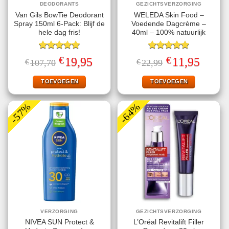
DEODORANTS
GEZICHTSVERZORGING
Van Gils BowTie Deodorant
WELEDA Skin Food –
Spray 150ml 6-Pack: Blijf de
Voedende Dagcrème –
hele dag fris!
40ml – 100% natuurlijk
Gewaardeerd
Gewaardeerd
€
€
Oorspronkelijke
Huidige
Oorspronkelijke
Huidige
19,95
11,95
€
107,70
€
22,99
5.00
uit 5
5.00
uit 5
prijs
prijs
prijs
prijs
was:
is:
was:
is:
€107,70.
€19,95.
€22,99.
€11,95.
TOEVOEGEN
TOEVOEGEN
-57%
-64%
VERZORGING
GEZICHTSVERZORGING
NIVEA SUN Protect &
L’Oréal Revitalift Filler