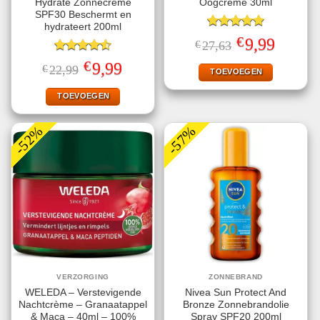
Hydrate Zonnecrème
Oogcrème 30ml
SPF30 Beschermt en
hydrateert 200ml
Gewaardeerd
€
Oorspronkelijke
Huidige
9,99
€
27,63
5.00
uit 5
prijs
prijs
Gewaardeerd
was:
is:
€
Oorspronkelijke
Huidige
9,99
€
22,99
€27,63.
€9,99.
TOEVOEGEN
4.56
uit 5
prijs
prijs
was:
is:
€22,99.
€9,99.
TOEVOEGEN
-52%
-57%
VERZORGING
ZONNEBRAND
WELEDA – Verstevigende
Nivea Sun Protect And
Nachtcrème – Granaatappel
Bronze Zonnebrandolie
& Maca – 40ml – 100%
Spray SPF20 200ml