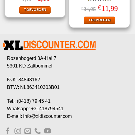
prijs
prijs
was:
is:
Gewaardeerd
€
Oorspronkelijke
Huidige
11,99
€
34,95
€9,99.
€1,00.
TOEVOEGEN
4.50
uit 5
prijs
prijs
was:
is:
€34,95.
€11,99.
TOEVOEGEN
Rozenbogerd 3A-Hal 7
5301 KD Zaltbommel
KvK: 84848162
BTW: NL863410303B01
Tel.: (0418) 79 45 41
Whatsapp: +31418794541
E-mail: info@xldiscounter.com