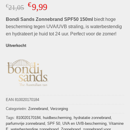
Gewaardeerd
1
€
9,99
€
Oorspronkelijke
Huidige
21,05
5.00
op 5
gebaseerd
prijs
prijs
op
klant
Bondi Sands Zonnebrand SPF50 150ml
was:
is:
biedt hoge
waardering
€21,05.
€9,99.
bescherming tegen UVA/UVB straling, is waterbestendig
en hydrateert je huid tot 24 uur. Perfect voor de zomer!
Uitverkocht
EAN 810020170184
Categorieën:
Zonnebrand
,
Verzorging
Tags:
810020170184
,
huidbescherming
,
hydratatie zonnebrand
,
parfumvrije zonnebrand
,
SPF 50
,
UVA en UVB-bescherming
,
Vitamine
E
,
waterbestendige zonnebrand
,
Zonnebrand
,
zonnebrand voor