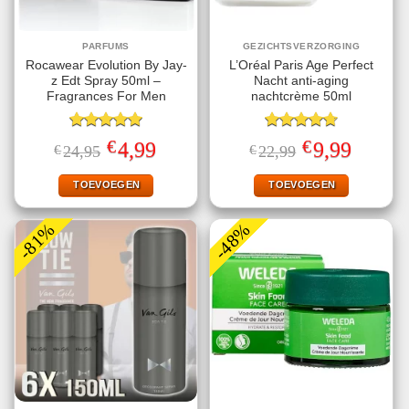
PARFUMS
GEZICHTSVERZORGING
Rocawear Evolution By Jay-
L’Oréal Paris Age Perfect
z Edt Spray 50ml –
Nacht anti-aging
Fragrances For Men
nachtcrème 50ml
Gewaardeerd
Gewaardeerd
€
€
Oorspronkelijke
Huidige
Oorspronkelijke
Huidige
4,99
9,99
€
24,95
€
22,99
5.00
uit 5
4.75
uit 5
prijs
prijs
prijs
prijs
was:
is:
was:
is:
€24,95.
€4,99.
€22,99.
€9,99.
TOEVOEGEN
TOEVOEGEN
-81%
-48%