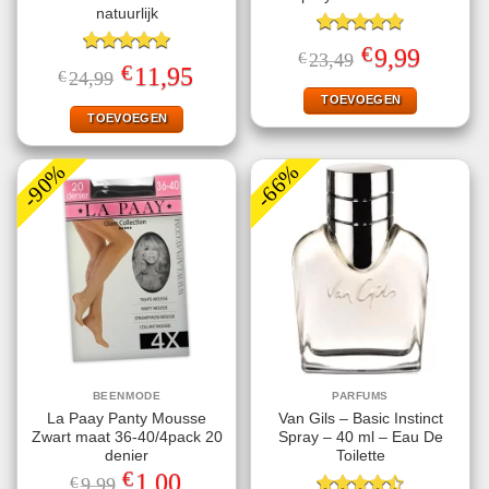
natuurlijk
Gewaardeerd
€
Oorspronkelijke
Huidige
9,99
€
23,49
4.78
uit 5
Gewaardeerd
prijs
prijs
€
Oorspronkelijke
Huidige
11,95
€
24,99
5.00
uit 5
was:
is:
prijs
prijs
€23,49.
€9,99.
TOEVOEGEN
was:
is:
€24,99.
€11,95.
TOEVOEGEN
-90%
-66%
BEENMODE
PARFUMS
La Paay Panty Mousse
Van Gils – Basic Instinct
Zwart maat 36-40/4pack 20
Spray – 40 ml – Eau De
denier
Toilette
€
Oorspronkelijke
Huidige
1,00
€
9,99