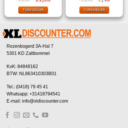
5.00
uit 5
4.80
uit 5
prijs
prijs
prijs
prijs
was:
is:
was:
is:
€19,99.
€11,95.
€19,99.
€7,49.
TOEVOEGEN
TOEVOEGEN
Rozenbogerd 3A-Hal 7
5301 KD Zaltbommel
KvK: 84848162
BTW: NL863410303B01
Tel.: (0418) 79 45 41
Whatsapp: +31418794541
E-mail: info@xldiscounter.com