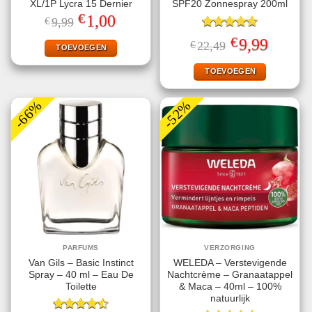
XL/1P Lycra 15 Dernier
SPF20 Zonnespray 200ml
€
Oorspronkelijke
Huidige
1,00
€
9,99
prijs
prijs
was:
is:
Gewaardeerd
€
Oorspronkelijke
Huidige
9,99
€
22,49
€9,99.
€1,00.
TOEVOEGEN
4.67
uit 5
prijs
prijs
was:
is:
€22,49.
€9,99.
TOEVOEGEN
-66%
-52%
PARFUMS
VERZORGING
Van Gils – Basic Instinct
WELEDA – Verstevigende
Spray – 40 ml – Eau De
Nachtcrème – Granaatappel
Toilette
& Maca – 40ml – 100%
natuurlijk