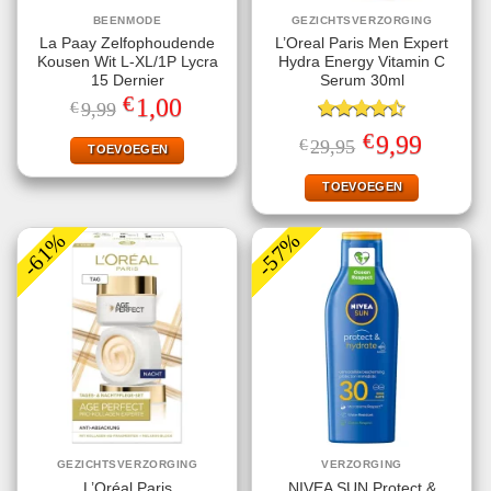
BEENMODE
GEZICHTSVERZORGING
La Paay Zelfophoudende
L’Oreal Paris Men Expert
Kousen Wit L-XL/1P Lycra
Hydra Energy Vitamin C
15 Dernier
Serum 30ml
€
Oorspronkelijke
Huidige
1,00
€
9,99
prijs
prijs
was:
is:
Gewaardeerd
€
Oorspronkelijke
Huidige
9,99
€
29,95
€9,99.
€1,00.
TOEVOEGEN
4.50
uit 5
prijs
prijs
was:
is:
€29,95.
€9,99.
TOEVOEGEN
-61%
-57%
GEZICHTSVERZORGING
VERZORGING
L’Oréal Paris
NIVEA SUN Protect &