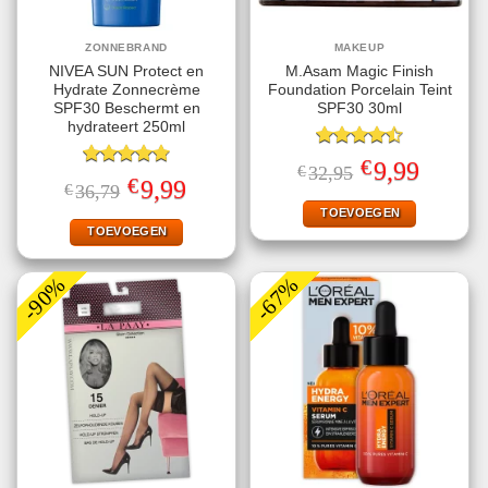
ZONNEBRAND
MAKEUP
NIVEA SUN Protect en
M.Asam Magic Finish
Hydrate Zonnecrème
Foundation Porcelain Teint
SPF30 Beschermt en
SPF30 30ml
hydrateert 250ml
Gewaardeerd
€
Oorspronkelijke
Huidige
9,99
€
32,95
4.50
uit 5
Gewaardeerd
prijs
prijs
€
Oorspronkelijke
Huidige
9,99
€
36,79
4.78
uit 5
was:
is:
prijs
prijs
€32,95.
€9,99.
TOEVOEGEN
was:
is:
€36,79.
€9,99.
TOEVOEGEN
-90%
-67%