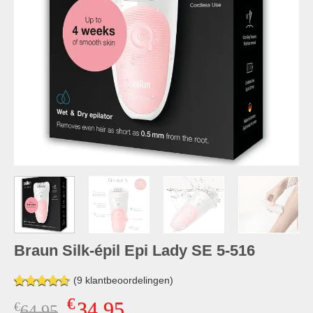
Braun Silk-épil Epi Lady SE 5-516
(
9
klantbeoordelingen)
Gewaardeerd
9
€
34,95
€
Oorspronkelijke
Huidige
64,95
4.56
op 5