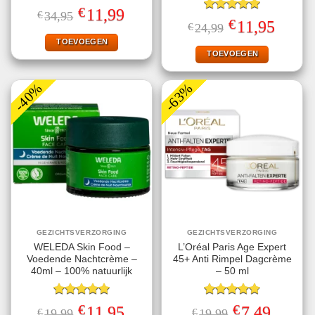
Gewaardeerd
€
Oorspronkelijke
Huidige
11,99
€
34,95
4.50
uit 5
Gewaardeerd
prijs
prijs
€
Oorspronkelijke
Huidige
11,95
€
24,99
5.00
uit 5
was:
is:
prijs
prijs
€34,95.
€11,99.
TOEVOEGEN
was:
is:
€24,99.
€11,95.
TOEVOEGEN
-40%
-63%
GEZICHTSVERZORGING
GEZICHTSVERZORGING
WELEDA Skin Food –
L’Oréal Paris Age Expert
Voedende Nachtcrème –
45+ Anti Rimpel Dagcrème
40ml – 100% natuurlijk
– 50 ml
Gewaardeerd
Gewaardeerd
€
€
Oorspronkelijke
Huidige
Oorspronkelijke
Huidige
11,95
7,49
€
19,99
€
19,99