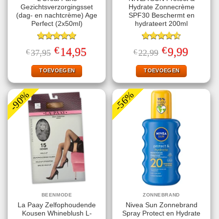
Gezichtsverzorgingsset
Hydrate Zonnecrème
(dag- en nachtcrème) Age
SPF30 Beschermt en
Perfect (2x50ml)
hydrateert 200ml
Gewaardeerd
Gewaardeerd
€
€
Oorspronkelijke
Huidige
Oorspronkelijke
Huidige
14,95
9,99
€
37,95
€
22,99
5.00
uit 5
4.56
uit 5
prijs
prijs
prijs
prijs
was:
is:
was:
is:
€37,95.
€14,95.
€22,99.
€9,99.
TOEVOEGEN
TOEVOEGEN
-90%
-56%
BEENMODE
ZONNEBRAND
La Paay Zelfophoudende
Nivea Sun Zonnebrand
Kousen Whineblush L-
Spray Protect en Hydrate