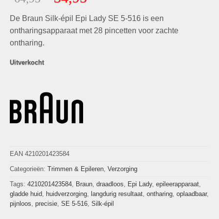
gebaseerd
prijs
prijs
op
klant
De Braun Silk-épil Epi Lady SE 5-516 is een
was:
is:
waarderingen
€64,95.
€34,95.
ontharingsapparaat met 28 pincetten voor zachte
ontharing.
Uitverkocht
EAN 4210201423584
Categorieën:
Trimmen & Epileren
,
Verzorging
Tags:
4210201423584
,
Braun
,
draadloos
,
Epi Lady
,
epileerapparaat
,
gladde huid
,
huidverzorging
,
langdurig resultaat
,
ontharing
,
oplaadbaar
,
pijnloos
,
precisie
,
SE 5-516
,
Silk-épil