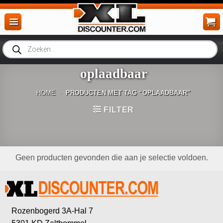
Ga
naar
inhoud
Producten
zoeken
oplaadbaar
HOME
-
PRODUCTEN MET TAG “OPLAADBAAR”
FILTER
Geen producten gevonden die aan je selectie voldoen.
Rozenbogerd 3A-Hal 7