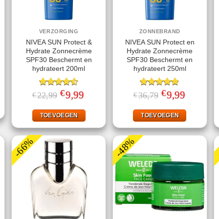
VERZORGING
ZONNEBRAND
NIVEA SUN Protect &
NIVEA SUN Protect en
Hydrate Zonnecrème
Hydrate Zonnecrème
SPF30 Beschermt en
SPF30 Beschermt en
hydrateert 200ml
hydrateert 250ml
jke
ige
€
€
Gewaardeerd
Oorspronkelijke
9,99
Huidige
Gewaardeerd
Oorspronkelijke
9,99
Huidige
22,99
36,79
€
€
prijs
prijs
prijs
prijs
4.56
uit 5
4.78
uit 5
.
was:
is:
was:
is:
€22,99.
€9,99.
€36,79.
€9,99.
TOEVOEGEN
TOEVOEGEN
-66%
-48%