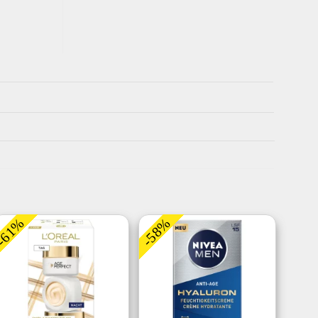
-61%
-58%