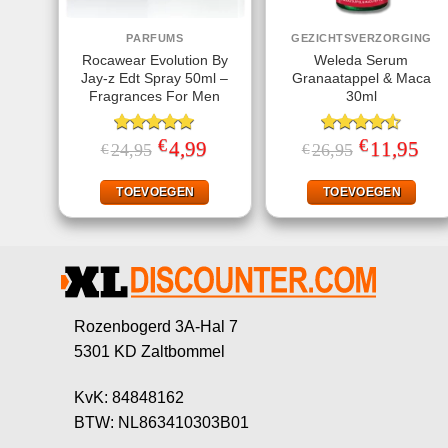
PARFUMS
GEZICHTSVERZORGING
Rocawear Evolution By
Weleda Serum
Jay-z Edt Spray 50ml –
Granaatappel & Maca
Fragrances For Men
30ml
€
€
Gewaardeerd
Oorspronkelijke
4,99
Huidige
Gewaardeerd
Oorspronkelij
11,95
Huid
24,95
26,95
€
€
prijs
prijs
prijs
prijs
5.00
uit 5
4.50
uit 5
was:
is:
was:
is:
€24,95.
€4,99.
€26,95.
€11,
TOEVOEGEN
TOEVOEGEN
Rozenbogerd 3A-Hal 7
5301 KD Zaltbommel
KvK: 84848162
BTW: NL863410303B01