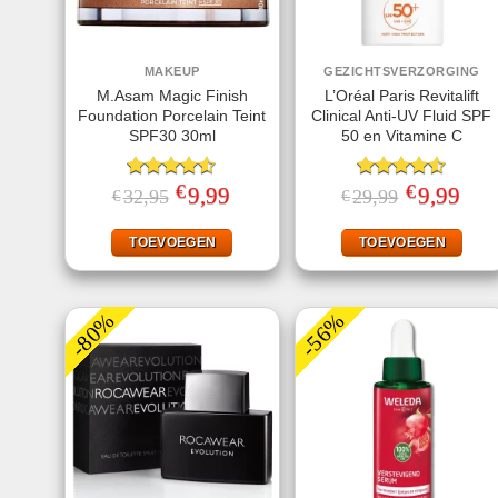
MAKEUP
GEZICHTSVERZORGING
M.Asam Magic Finish
L’Oréal Paris Revitalift
Foundation Porcelain Teint
Clinical Anti-UV Fluid SPF
SPF30 30ml
50 en Vitamine C
€
€
Gewaardeerd
Oorspronkelijke
9,99
Huidige
Gewaardeerd
Oorspronkeli
9,99
Huid
32,95
29,99
€
€
prijs
prijs
prijs
prijs
4.50
uit 5
4.50
uit 5
was:
is:
was:
is:
€32,95.
€9,99.
€29,99.
€9,99
TOEVOEGEN
TOEVOEGEN
-80%
-56%