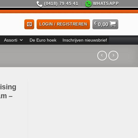
(0418) 79 45 41
WHATSAPP
€
0,00
LOGIN / REGISTREREN
Assorti
De Euro hoek
Inschrijven nieuwsbrief
ising
am –