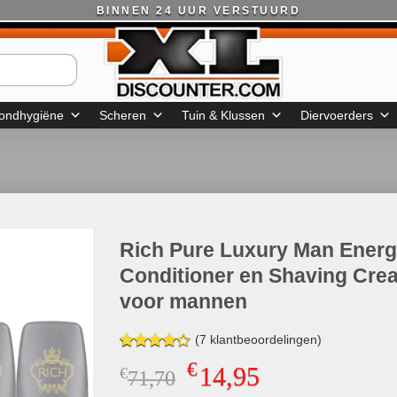
BINNEN 24 UUR VERSTUURD
ondhygiëne
Scheren
Tuin & Klussen
Diervoerders
Rich Pure Luxury Man Energ
Conditioner en Shaving Cre
voor mannen
(
7
klantbeoordelingen)
Gewaardeerd
7
€
14,95
€
Oorspronkelijke
Huidige
71,70
4.29
op 5
gebaseerd
prijs
prijs