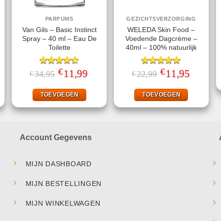
PARFUMS
GEZICHTSVERZORGING
Van Gils – Basic Instinct
WELEDA Skin Food –
Spray – 40 ml – Eau De
Voedende Dagcrème –
Toilette
40ml – 100% natuurlijk
€
€
ke
ige
Gewaardeerd
Oorspronkelijke
11,99
Huidige
Gewaardeerd
Oorspronkelijke
11,95
Huidige
34,95
22,99
€
€
prijs
prijs
prijs
prijs
4.50
uit 5
5.00
uit 5
was:
is:
was:
is:
95.
€34,95.
€11,99.
€22,99.
€11,95.
TOEVOEGEN
TOEVOEGEN
Account Gegevens
MIJN DASHBOARD
MIJN BESTELLINGEN
MIJN WINKELWAGEN