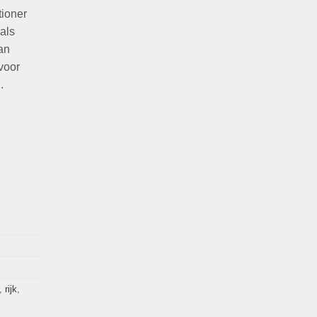
ioner
als
an
voor
.
,
rijk
,