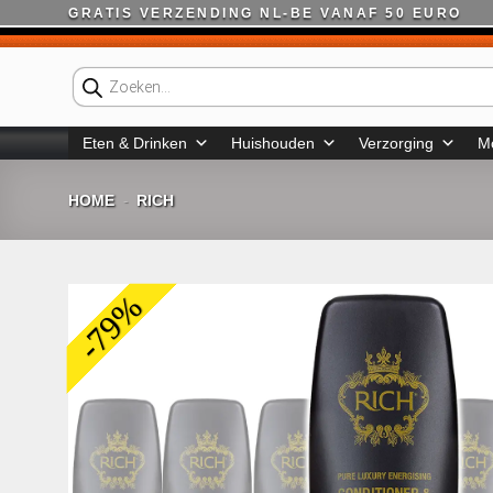
Ga
GRATIS VERZENDING NL-BE VANAF 50 EURO
naar
inhoud
Producten
zoeken
Eten & Drinken
Huishouden
Verzorging
M
HOME
RICH
-
-79%