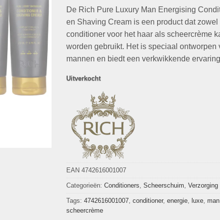
op
klant
De Rich Pure Luxury Man Energising Condit
was:
is:
waarderingen
€71,70.
€14,95.
en Shaving Cream is een product dat zowel 
conditioner voor het haar als scheercrème k
worden gebruikt. Het is speciaal ontworpen 
mannen en biedt een verkwikkende ervaring
Uitverkocht
EAN 4742616001007
Categorieën:
Conditioners
,
Scheerschuim
,
Verzorging
Tags:
4742616001007
,
conditioner
,
energie
,
luxe
,
man
scheercrème