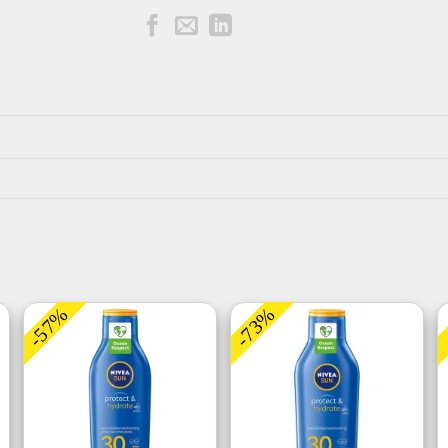
-57%
-73%