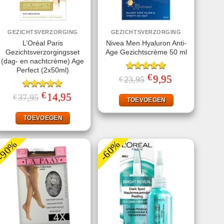
GEZICHTSVERZORGING
GEZICHTSVERZORGING
L’Oréal Paris
Nivea Men Hyaluron Anti-
Gezichtsverzorgingsset
Age Gezichtscrème 50 ml
(dag- en nachtcrème) Age
Perfect (2x50ml)
€
Gewaardeerd
Oorspronkelijke
9,95
Huidige
23,95
€
prijs
prijs
5.00
uit 5
was:
is:
€
Gewaardeerd
Oorspronkelijke
14,95
Huidige
37,95
€
€23,95.
€9,95.
TOEVOEGEN
prijs
prijs
5.00
uit 5
was:
is:
€37,95.
€14,95.
TOEVOEGEN
-90%
-60%