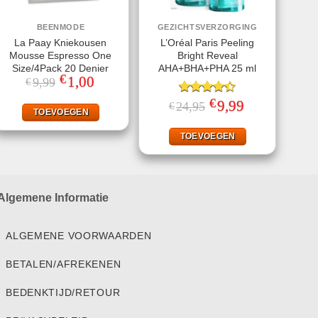
BEENMODE
GEZICHTSVERZORGING
La Paay Kniekousen
L’Oréal Paris Peeling
Mousse Espresso One
Bright Reveal
Size/4Pack 20 Denier
AHA+BHA+PHA 25 ml
€
Oorspronkelijke
1,00
Huidige
9,99
€
prijs
prijs
was:
is:
€
Gewaardeerd
Oorspronkelijke
9,99
Huidige
24,95
€
€9,99.
€1,00.
TOEVOEGEN
prijs
prijs
4.40
uit 5
was:
is:
€24,95.
€9,99.
TOEVOEGEN
Algemene Informatie
ALGEMENE VOORWAARDEN
BETALEN/AFREKENEN
BEDENKTIJD/RETOUR