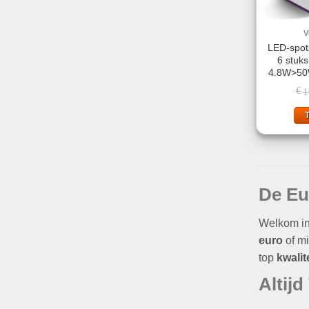
V
LED-spo
6 stuks
4.8W>50
€
1
De Eu
Welkom i
euro
of mi
top
kwalite
Altij