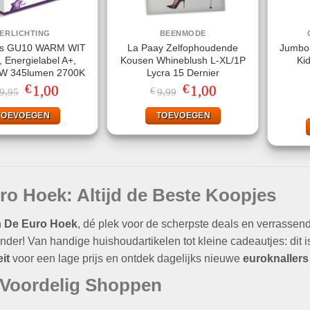
ERLICHTING
BEENMODE
ts GU10 WARM WIT
La Paay Zelfophoudende
Jumbo 
, Energielabel A+,
Kousen Whineblush L-XL/1P
Ki
W 345lumen 2700K
Lycra 15 Dernier
€
€
Oorspronkelijke
1,00
Huidige
Oorspronkelijke
1,00
Huidige
€
9,95
9,99
prijs
prijs
prijs
prijs
was:
is:
was:
is:
TOEVOEGEN
TOEVOEGEN
€19,95.
€1,00.
€9,99.
€1,00.
ro Hoek: Altijd de Beste Koopjes
n
De Euro Hoek
, dé plek voor de scherpste deals en verrassen
nder! Van handige huishoudartikelen tot kleine cadeautjes: dit i
it
voor een lage prijs en ontdek dagelijks nieuwe
euroknallers
d Voordelig Shoppen