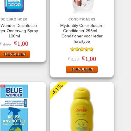
DE EURO HOEK
CONDITIONERS
 Wonder Desinfectie
Mydentity Color Secure
iger Onderweg Spray
Conditioner 295ml –
100ml
Conditioner voor ieder
haartype
€
Oorspronkelijke
1,00
Huidige
€
3,95
prijs
prijs
was:
is:
TOEVOEGEN
€3,95.
€1,00.
Gewaardeerd
€
Oorspronkelijke
1,00
Huidige
€
8,28
4.83
uit 5
prijs
prijs
was:
is:
TOEVOEGEN
€8,28.
€1,00.
-61%