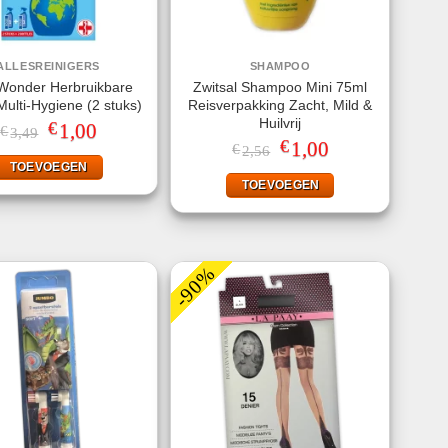
ALLESREINIGERS
SHAMPOO
Wonder Herbruikbare
Zwitsal Shampoo Mini 75ml
Multi-Hygiene (2 stuks)
Reisverpakking Zacht, Mild &
Huilvrij
€
Oorspronkelijke
1,00
Huidige
€
3,49
prijs
prijs
€
Oorspronkelijke
1,00
Huidige
€
2,56
was:
is:
prijs
prijs
TOEVOEGEN
€3,49.
€1,00.
was:
is:
TOEVOEGEN
€2,56.
€1,00.
-90%