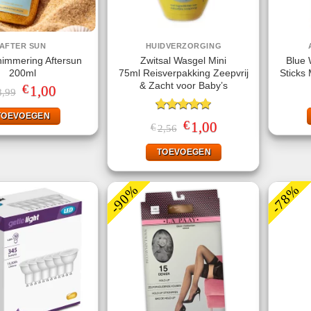
AFTER SUN
HUIDVERZORGING
himmering Aftersun
Zwitsal Wasgel Mini
Blue 
200ml
75ml Reisverpakking Zeepvrij
Sticks 
& Zacht voor Baby’s
€
Oorspronkelijke
1,00
Huidige
8,99
prijs
prijs
was:
is:
TOEVOEGEN
€8,99.
€1,00.
Gewaardeerd
€
Oorspronkelijke
1,00
Huidige
€
2,56
5.00
uit 5
prijs
prijs
was:
is:
TOEVOEGEN
€2,56.
€1,00.
-90%
-78%