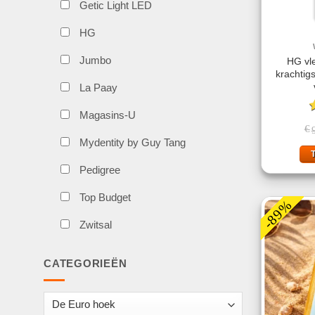
Getic Light LED
HG
Jumbo
HG vl
krachtig
La Paay
Magasins-U
G
€
5
Mydentity by Guy Tang
Pedigree
Top Budget
-89%
Zwitsal
CATEGORIEËN