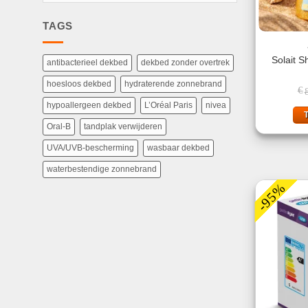
TAGS
Solait S
antibacterieel dekbed
dekbed zonder overtrek
hoesloos dekbed
hydraterende zonnebrand
€
hypoallergeen dekbed
L’Oréal Paris
nivea
Oral-B
tandplak verwijderen
UVA/UVB-bescherming
wasbaar dekbed
waterbestendige zonnebrand
-95%