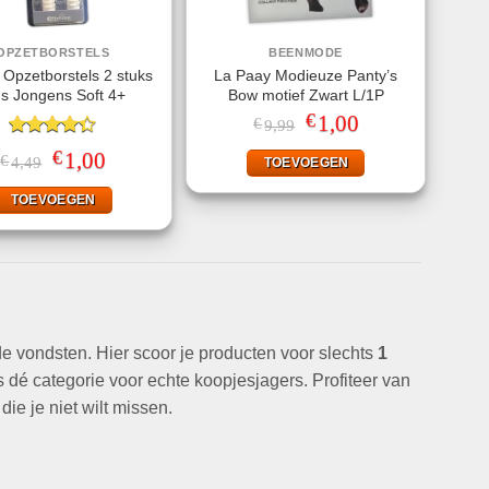
OPZETBORSTELS
BEENMODE
Opzetborstels 2 stuks
La Paay Modieuze Panty’s
ds Jongens Soft 4+
Bow motief Zwart L/1P
€
Oorspronkelijke
1,00
Huidige
€
9,99
prijs
prijs
Gewaardeerd
was:
is:
€
Oorspronkelijke
1,00
Huidige
€
4,49
TOEVOEGEN
4.33
uit 5
€9,99.
€1,00.
prijs
prijs
was:
is:
TOEVOEGEN
€4,49.
€1,00.
de vondsten. Hier scoor je producten voor slechts
1
s dé categorie voor echte koopjesjagers. Profiteer van
die je niet wilt missen.