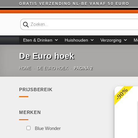
Ga
GRATIS VERZENDING NL-BE VANAF 50 EURO
naar
inhoud
Producten
zoeken
Eten & Drinken
Huishouden
Verzorging
M
De Euro hoek
HOME
-
DE EURO HOEK
-
PAGINA 2
-90%
PRIJSBEREIK
Min.
Max.
prijs
prijs
MERKEN
Blue Wonder