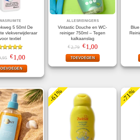
WASRUIMTE
ALLESREINIGERS
ekweg 5 50ml De
Vintastic Douche en WC-
Blue
ste vlekverwijderaar
reiniger 750ml – Tegen
Rein
voor textiel
kalkaanslag
€
Oorspronkelijke
1,00
Huidige
€
2,79
prijs
prijs
ewaardeerd
was:
is:
€
Oorspronkelijke
1,00
Huidige
9,95
TOEVOEGEN
.00
uit 5
€2,79.
€1,00.
prijs
prijs
was:
is:
TOEVOEGEN
€9,95.
€1,00.
-61%
-71%