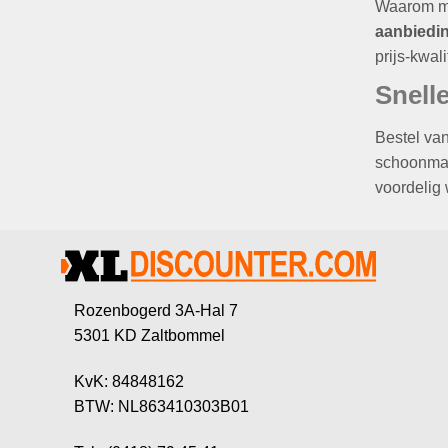
Waarom me
aanbiedi
prijs-kwal
Snelle
Bestel va
schoonmaak
voordelig 
Rozenbogerd 3A-Hal 7
5301 KD Zaltbommel
KvK: 84848162
BTW: NL863410303B01