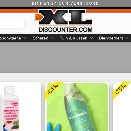
BINNEN 24 UUR VERSTUURD
ondhygiëne
Scheren
Tuin & Klussen
Diervoerders
-64%
-75%