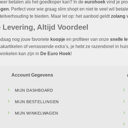
er betalen als het goedkoper kan? In de
eurohoek
vind je pr
ngen
. Perfect voor wie graag slim shopt en niet te veel wil beta
iteitverhouding te bieden. Maar let op: het aanbod geldt
zolang 
 Levering, Altijd Voordeel
ndaag nog jouw favoriete
koopje
en profiteer van onze
snelle l
artikelen of verrassende extra’s, je hebt ze razendsnel in hui
winkelen kan zijn in
De Euro Hoek
!
Account Gegevens
MIJN DASHBOARD
MIJN BESTELLINGEN
MIJN WINKELWAGEN