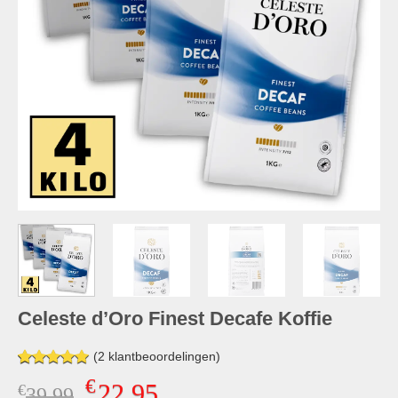
Celeste d’Oro Finest Decafe Koffie
(
2
klantbeoordelingen)
Gewaardeerd
2
€
22,95
€
Oorspronkelijke
Huidige
39,99
5.00
op 5