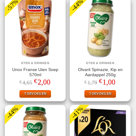
-57%
-44%
ETEN & DRINKEN
ETEN & DRINKEN
Unox Franse Uien Soep
Olvarit Spinazie, Kip en
570ml
Aardappel 250g
€
€
Oorspronkelijke
Huidige
Oorspronkelijke
Huidige
2,00
1,00
€
4,65
€
1,79
prijs
prijs
prijs
prijs
was:
is:
was:
is:
€4,65.
€2,00.
€1,79.
€1,00.
TOEVOEGEN
TOEVOEGEN
-44%
-41%