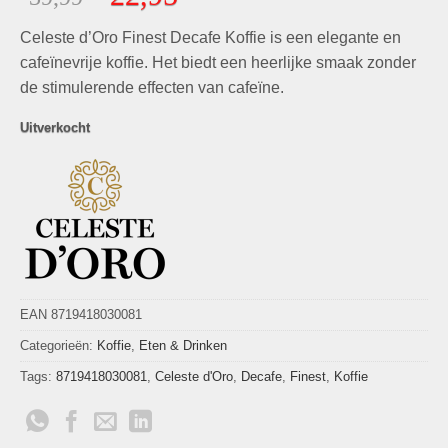
gebaseerd
prijs
prijs
op
klant
Celeste d’Oro Finest Decafe Koffie is een elegante en
was:
is:
waarderingen
€39,99.
€22,95.
cafeïnevrije koffie. Het biedt een heerlijke smaak zonder
de stimulerende effecten van cafeïne.
Uitverkocht
EAN 8719418030081
Categorieën:
Koffie
,
Eten & Drinken
Tags:
8719418030081
,
Celeste d'Oro
,
Decafe
,
Finest
,
Koffie