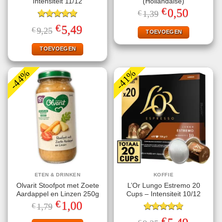
Intensiteit 11/12
(Hollandaise)
€
Oorspronkelijke
Huidige
0,50
€
1,39
prijs
prijs
Gewaardeerd
was:
is:
€
Oorspronkelijke
Huidige
5,49
€
9,25
€1,39.
€0,50.
TOEVOEGEN
5.00
uit 5
prijs
prijs
was:
is:
€9,25.
€5,49.
TOEVOEGEN
-44%
-41%
ETEN & DRINKEN
KOFFIE
Olvarit Stoofpot met Zoete
L’Or Lungo Estremo 20
Aardappel en Linzen 250g
Cups – Intensiteit 10/12
€
Oorspronkelijke
Huidige
1,00
€
1,79
prijs
prijs
was:
is:
Gewaardeerd
€
Oorspronkelijke
Huidige