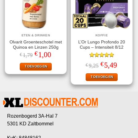
ETEN & DRINKEN
KOFFIE
Olvarit Groenteschotel met
L’Or Lungo Profondo 20
Quinoa en Linzen 250g
Cups – Intensiteit 8/12
€
Oorspronkelijke
Huidige
1,00
€
1,79
prijs
prijs
was:
is:
Gewaardeerd
€
Oorspronkelijke
Huidige
5,49
€
9,25
€1,79.
€1,00.
TOEVOEGEN
5.00
uit 5
prijs
prijs
was:
is:
€9,25.
€5,49.
TOEVOEGEN
Rozenbogerd 3A-Hal 7
5301 KD Zaltbommel
KvK: 84848162