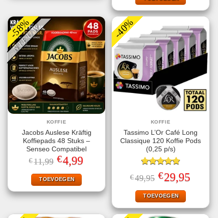
-58%
-40%
NIEUW
KOFFIE
KOFFIE
Jacobs Auslese Kräftig
Tassimo L’Or Café Long
Koffiepads 48 Stuks –
Classique 120 Koffie Pods
Senseo Compatibel
(0,25 p/s)
€
Oorspronkelijke
Huidige
4,99
€
11,99
prijs
prijs
was:
is:
Gewaardeerd
€
Oorspronkelijke
Huidige
29,95
€
49,95
€11,99.
€4,99.
TOEVOEGEN
5.00
uit 5
prijs
prijs
was:
is:
€49,95.
€29,95.
TOEVOEGEN