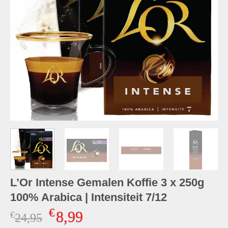
L’Or Intense Gemalen Koffie 3 x 250g
100% Arabica | Intensiteit 7/12
€
8,99
€
Oorspronkelijke
Huidige
24,95