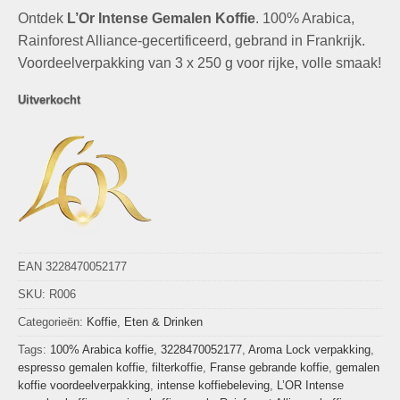
prijs
prijs
Ontdek
L’Or Intense Gemalen Koffie
was:
is:
. 100% Arabica,
€24,95.
€8,99.
Rainforest Alliance-gecertificeerd, gebrand in Frankrijk.
Voordeelverpakking van 3 x 250 g voor rijke, volle smaak!
Uitverkocht
EAN 3228470052177
SKU:
R006
Categorieën:
Koffie
,
Eten & Drinken
Tags:
100% Arabica koffie
,
3228470052177
,
Aroma Lock verpakking
,
espresso gemalen koffie
,
filterkoffie
,
Franse gebrande koffie
,
gemalen
koffie voordeelverpakking
,
intense koffiebeleving
,
L’OR Intense