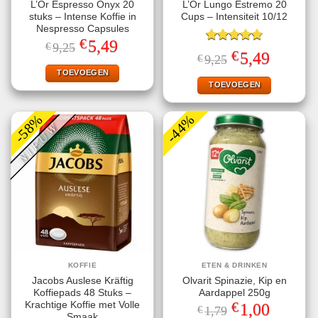
L’Or Espresso Onyx 20
L’Or Lungo Estremo 20
stuks – Intense Koffie in
Cups – Intensiteit 10/12
Nespresso Capsules
€
Oorspronkelijke
Huidige
5,49
€
9,25
Gewaardeerd
prijs
prijs
€
Oorspronkelijke
Huidige
5,49
€
9,25
4.80
uit 5
was:
is:
prijs
prijs
€9,25.
€5,49.
TOEVOEGEN
was:
is:
€9,25.
€5,49.
TOEVOEGEN
-58%
-44%
NIEUW
KOFFIE
ETEN & DRINKEN
Jacobs Auslese Kräftig
Olvarit Spinazie, Kip en
Koffiepads 48 Stuks –
Aardappel 250g
€
Krachtige Koffie met Volle
Oorspronkelijke
Huidige
1,00
€
1,79
prijs
prijs
Smaak