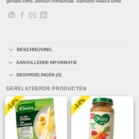
gemalen koffie
,
premium koffiesmaak
,
Rainforest Alliance koffie
BESCHRIJVING
AANVULLENDE INFORMATIE
BEOORDELINGEN (0)
GERELATEERDE PRODUCTEN
-64%
-44%