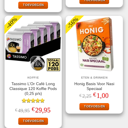
€9,25.
€5,49.
TOEVOEGEN
was:
is:
€9,29.
€5,49.
TOEVOEGEN
-40%
-56%
KOFFIE
ETEN & DRINKEN
Tassimo L’Or Café Long
Honig Basis Voor Nasi
Classique 120 Koffie Pods
Speciaal
€
(0,25 p/s)
Oorspronkelijke
Huidige
1,00
€
2,25
prijs
prijs
was:
is:
€2,25.
€1,00.
TOEVOEGEN
Gewaardeerd
€
Oorspronkelijke
Huidige
29,95
€
49,95
5.00
uit 5
prijs
prijs
was:
is:
€49,95.
€29,95.
TOEVOEGEN