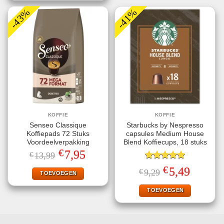
-43%
-41%
KOFFIE
KOFFIE
Senseo Classique
Starbucks by Nespresso
Koffiepads 72 Stuks
capsules Medium House
Voordeelverpakking
Blend Koffiecups, 18 stuks
€
Oorspronkelijke
Huidige
7,95
€
13,99
prijs
prijs
was:
is:
Gewaardeerd
€
Oorspronkelijke
Huidige
5,49
€
9,29
€13,99.
€7,95.
TOEVOEGEN
5.00
uit 5
prijs
prijs
was:
is:
€9,29.
€5,49.
TOEVOEGEN