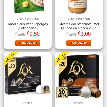
ETEN & DRINKEN
ETEN & DRINKEN
Knorr Saus Voor Asperges
Olvarit Groenteschotel met
(Hollandaise)
Quinoa en Linzen 250g
€
€
Oorspronkelijke
Huidige
Oorspronkelijke
Huidige
0,50
1,00
€
1,39
€
1,79
prijs
prijs
prijs
prijs
was:
is:
was:
is:
€1,39.
€0,50.
€1,79.
€1,00.
TOEVOEGEN
TOEVOEGEN
-41%
-41%
KOFFIE
KOFFIE