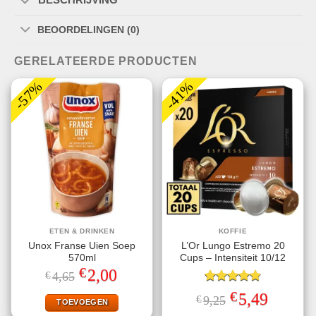
BEOORDELINGEN (0)
GERELATEERDE PRODUCTEN
-57%
-41%
ETEN & DRINKEN
KOFFIE
Unox Franse Uien Soep
L’Or Lungo Estremo 20
570ml
Cups – Intensiteit 10/12
€
Oorspronkelijke
Huidige
2,00
€
4,65
prijs
prijs
was:
is:
Gewaardeerd
€
Oorspronkelijke
Huidige
5,49
€
9,25
€4,65.
€2,00.
TOEVOEGEN
4.80
uit 5
prijs
prijs
was:
is: