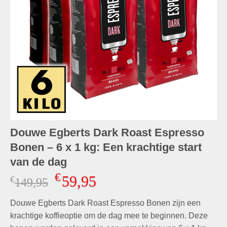
Douwe Egberts Dark Roast Espresso
Bonen – 6 x 1 kg: Een krachtige start
van de dag
€
59,95
€
Oorspronkelijke
Huidige
149,95
prijs
prijs
Douwe Egberts Dark Roast Espresso Bonen zijn een
was:
is:
€149,95.
€59,95.
krachtige koffieoptie om de dag mee te beginnen. Deze