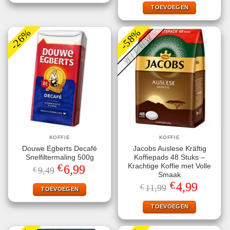
€9,25.
€5,49.
TOEVOEGEN
-26%
-58%
NIEUW
KOFFIE
KOFFIE
Douwe Egberts Decafé
Jacobs Auslese Kräftig
Snelfiltermaling 500g
Koffiepads 48 Stuks –
€
Krachtige Koffie met Volle
Oorspronkelijke
Huidige
6,99
€
9,49
prijs
prijs
Smaak
was:
is:
€
Oorspronkelijke
Huidige
4,99
€
11,99
€9,49.
€6,99.
TOEVOEGEN
prijs
prijs
was:
is:
€11,99.
€4,99.
TOEVOEGEN