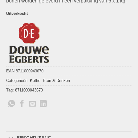
bonen worden geleverd in een verpakking van 6 x 1 kg.
Uitverkocht
EAN 8711000943670
Categorieën:
Koffie
,
Eten & Drinken
Tag:
8711000943670
BESCHRIJVING