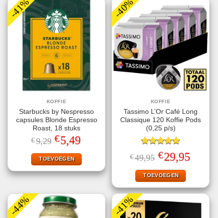
-41%
-40%
KOFFIE
KOFFIE
Starbucks by Nespresso
Tassimo L’Or Café Long
capsules Blonde Espresso
Classique 120 Koffie Pods
Roast, 18 stuks
(0,25 p/s)
€
Oorspronkelijke
Huidige
5,49
€
9,29
prijs
prijs
was:
is:
Gewaardeerd
€
Oorspronkelijke
Huidige
29,95
€
49,95
€9,29.
€5,49.
TOEVOEGEN
5.00
uit 5
prijs
prijs
was:
is:
€49,95.
€29,95.
TOEVOEGEN
-44%
-41%