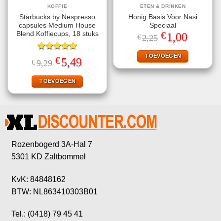
KOFFIE
ETEN & DRINKEN
Starbucks by Nespresso
Honig Basis Voor Nasi
capsules Medium House
Speciaal
€
Blend Koffiecups, 18 stuks
Oorspronkelijke
Huidige
1,00
€
2,25
prijs
prijs
was:
is:
€2,25.
€1,00.
TOEVOEGEN
Gewaardeerd
€
Oorspronkelijke
Huidige
5,49
€
9,29
5.00
uit 5
prijs
prijs
was:
is:
€9,29.
€5,49.
TOEVOEGEN
Rozenbogerd 3A-Hal 7
5301 KD Zaltbommel
KvK: 84848162
BTW: NL863410303B01
Tel.: (0418) 79 45 41