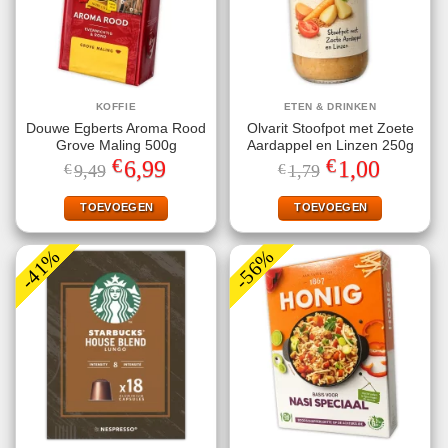
KOFFIE
ETEN & DRINKEN
Douwe Egberts Aroma Rood
Olvarit Stoofpot met Zoete
Grove Maling 500g
Aardappel en Linzen 250g
€
€
Oorspronkelijke
Huidige
Oorspronkelijke
Huidige
6,99
1,00
€
9,49
€
1,79
prijs
prijs
prijs
prijs
was:
is:
was:
is:
€9,49.
€6,99.
€1,79.
€1,00.
TOEVOEGEN
TOEVOEGEN
-41%
-56%