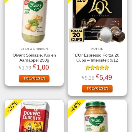
ETEN & DRINKEN
KOFFIE
Olvarit Spinazie, Kip en
L’Or Espresso Forza 20
Aardappel 250g
Cups – Intensiteit 9/12
€
Oorspronkelijke
Huidige
1,00
€
1,79
prijs
prijs
was:
is:
Gewaardeerd
€
Oorspronkelijke
Huidige
5,49
€
9,25
€1,79.
€1,00.
TOEVOEGEN
5.00
uit 5
prijs
prijs
was:
is:
€9,25.
€5,49.
TOEVOEGEN
-26%
-44%