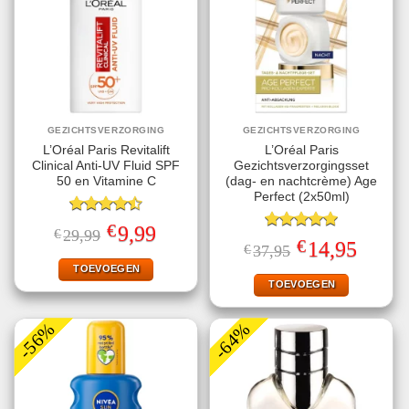
GEZICHTSVERZORGING
GEZICHTSVERZORGING
L’Oréal Paris Revitalift
L’Oréal Paris
Clinical Anti-UV Fluid SPF
Gezichtsverzorgingsset
50 en Vitamine C
(dag- en nachtcrème) Age
Perfect (2x50ml)
Gewaardeerd
€
Oorspronkelijke
Huidige
9,99
€
29,99
4.50
uit 5
Gewaardeerd
prijs
prijs
€
Oorspronkelijke
Huidige
14,95
€
37,95
5.00
uit 5
was:
is:
prijs
prijs
€29,99.
€9,99.
TOEVOEGEN
was:
is:
€37,95.
€14,95.
TOEVOEGEN
-56%
-64%