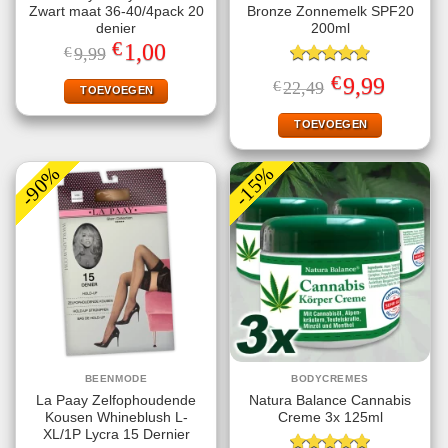
Zwart maat 36-40/4pack 20
Bronze Zonnemelk SPF20
denier
200ml
€
Oorspronkelijke
Huidige
1,00
€
9,99
prijs
prijs
was:
is:
Gewaardeerd
€
Oorspronkelijke
Huidige
9,99
€
22,49
€9,99.
€1,00.
TOEVOEGEN
4.78
uit 5
prijs
prijs
was:
is:
€22,49.
€9,99.
TOEVOEGEN
-90%
-15%
BEENMODE
BODYCREMES
La Paay Zelfophoudende
Natura Balance Cannabis
Kousen Whineblush L-
Creme 3x 125ml
XL/1P Lycra 15 Dernier