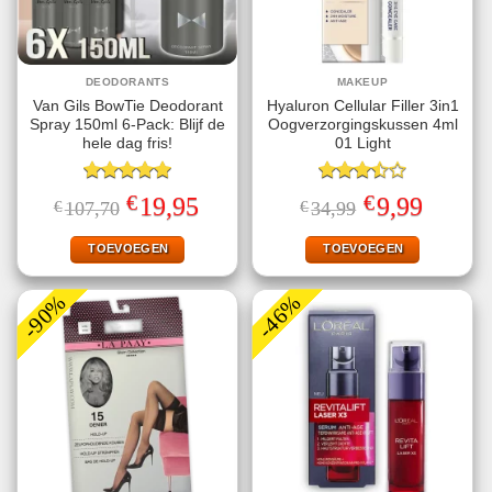
DEODORANTS
MAKEUP
Van Gils BowTie Deodorant
Hyaluron Cellular Filler 3in1
Spray 150ml 6-Pack: Blijf de
Oogverzorgingskussen 4ml
hele dag fris!
01 Light
Gewaardeerd
Gewaardeerd
€
€
Oorspronkelijke
Huidige
Oorspronkelijke
Huidige
19,95
9,99
€
107,70
€
34,99
5.00
uit 5
3.50
uit
prijs
prijs
prijs
prijs
5
was:
is:
was:
is:
€107,70.
€19,95.
€34,99.
€9,99.
TOEVOEGEN
TOEVOEGEN
-90%
-46%