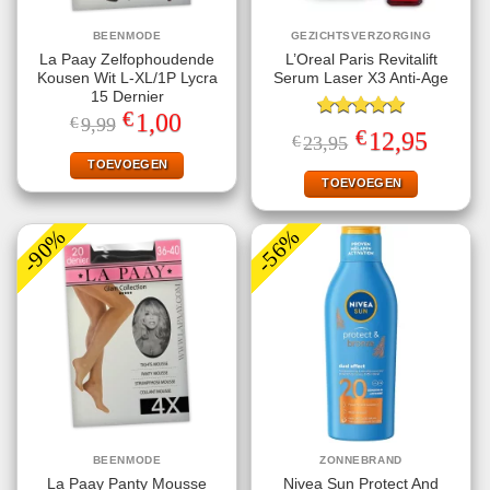
BEENMODE
GEZICHTSVERZORGING
La Paay Zelfophoudende
L’Oreal Paris Revitalift
Kousen Wit L-XL/1P Lycra
Serum Laser X3 Anti-Age
15 Dernier
€
Oorspronkelijke
Huidige
1,00
€
9,99
Gewaardeerd
prijs
prijs
€
Oorspronkelijke
Huidige
12,95
€
23,95
5.00
uit 5
was:
is:
prijs
prijs
€9,99.
€1,00.
TOEVOEGEN
was:
is:
€23,95.
€12,95.
TOEVOEGEN
-90%
-56%
BEENMODE
ZONNEBRAND
La Paay Panty Mousse
Nivea Sun Protect And