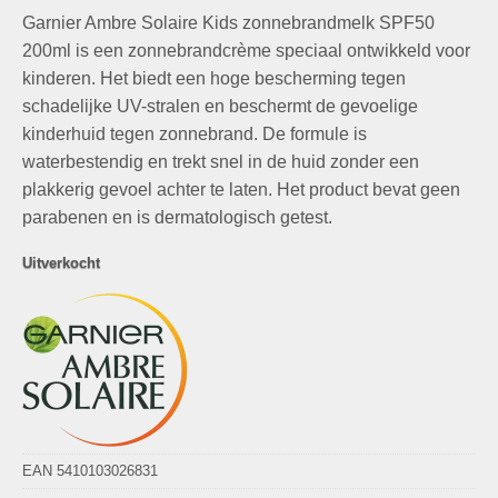
prijs
prijs
Garnier Ambre Solaire Kids zonnebrandmelk SPF50
was:
is:
€19,99.
€9,99.
200ml is een zonnebrandcrème speciaal ontwikkeld voor
kinderen. Het biedt een hoge bescherming tegen
schadelijke UV-stralen en beschermt de gevoelige
kinderhuid tegen zonnebrand. De formule is
waterbestendig en trekt snel in de huid zonder een
plakkerig gevoel achter te laten. Het product bevat geen
parabenen en is dermatologisch getest.
Uitverkocht
EAN 5410103026831