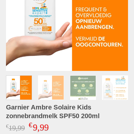
Garnier Ambre Solaire Kids
zonnebrandmelk SPF50 200ml
€
9,99
€
Oorspronkelijke
Huidige
19,99