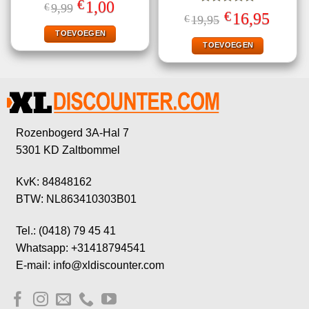
€
Oorspronkelijke
Huidige
1,00
€
9,99
Gewaardeerd
prijs
prijs
€
Oorspronkelijke
Huidige
16,95
€
19,95
5.00
uit 5
was:
is:
prijs
prijs
€9,99.
€1,00.
TOEVOEGEN
was:
is:
€19,95.
€16,95.
TOEVOEGEN
Rozenbogerd 3A-Hal 7
5301 KD Zaltbommel
KvK: 84848162
BTW: NL863410303B01
Tel.: (0418) 79 45 41
Whatsapp: +31418794541
E-mail: info@xldiscounter.com