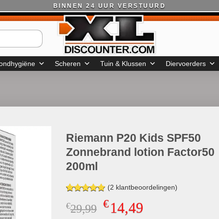
BINNEN 24 UUR VERSTUURD
ondhygiëne
Scheren
Tuin & Klussen
Diervoerders
Riemann P20 Kids SPF50
Zonnebrand lotion Factor50
200ml
(
2
klantbeoordelingen)
Gewaardeerd
1
€
14,49
€
Oorspronkelijke
Huidige
29,99
5.00
op 5
gebaseerd
prijs
prijs