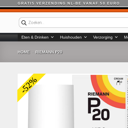
Ga
GRATIS VERZENDING NL-BE VANAF 50 EURO
naar
inhoud
Producten
zoeken
Eten & Drinken
Huishouden
Verzorging
M
HOME
RIEMANN P20
-
-52%