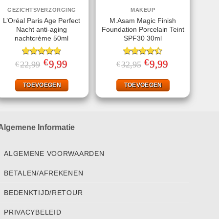
GEZICHTSVERZORGING
MAKEUP
L’Oréal Paris Age Perfect
M.Asam Magic Finish
Nacht anti-aging
Foundation Porcelain Teint
nachtcrème 50ml
SPF30 30ml
€
€
Gewaardeerd
Oorspronkelijke
9,99
Huidige
Gewaardeerd
Oorspronkelijke
9,99
Huidige
22,99
32,95
€
€
prijs
prijs
prijs
prijs
4.75
uit 5
4.50
uit 5
was:
is:
was:
is:
€22,99.
€9,99.
€32,95.
€9,99.
TOEVOEGEN
TOEVOEGEN
Algemene Informatie
ALGEMENE VOORWAARDEN
BETALEN/AFREKENEN
BEDENKTIJD/RETOUR
PRIVACYBELEID