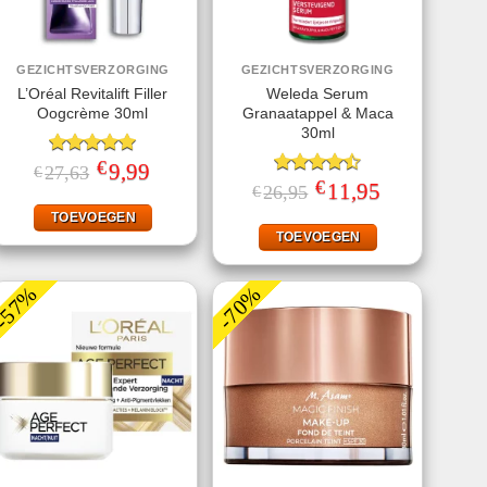
GEZICHTSVERZORGING
GEZICHTSVERZORGING
L’Oréal Revitalift Filler
Weleda Serum
Oogcrème 30ml
Granaatappel & Maca
30ml
€
Gewaardeerd
Oorspronkelijke
9,99
Huidige
27,63
€
prijs
prijs
5.00
uit 5
€
Gewaardeerd
Oorspronkelijke
11,95
Huidige
26,95
€
was:
is:
prijs
prijs
4.50
uit 5
€27,63.
€9,99.
was:
is:
TOEVOEGEN
€26,95.
€11,95.
TOEVOEGEN
-57%
-70%