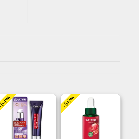
-64%
-56%