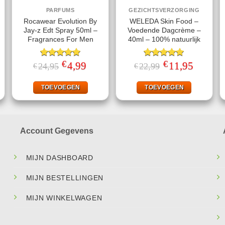
PARFUMS
GEZICHTSVERZORGING
Rocawear Evolution By
WELEDA Skin Food –
Jay-z Edt Spray 50ml –
Voedende Dagcrème –
Fragrances For Men
40ml – 100% natuurlijk
€
€
jke
ige
Gewaardeerd
Oorspronkelijke
4,99
Huidige
Gewaardeerd
Oorspronkelijke
11,95
Huidige
24,95
22,99
€
€
prijs
prijs
prijs
prijs
5.00
uit 5
5.00
uit 5
was:
is:
was:
is:
.
€24,95.
€4,99.
€22,99.
€11,95.
TOEVOEGEN
TOEVOEGEN
Account Gegevens
MIJN DASHBOARD
MIJN BESTELLINGEN
MIJN WINKELWAGEN