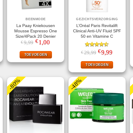
BEENMODE
GEZICHTSVERZORGING
La Paay Kniekousen
L’Oréal Paris Revitalift
Mousse Espresso One
Clinical Anti-UV Fluid SPF
Size/4Pack 20 Denier
50 en Vitamine C
€
jke
ge
Oorspronkelijke
1,00
Huidige
9,99
€
prijs
prijs
was:
is:
€
Gewaardeerd
Oorspronkelijke
9,99
Huidige
29,99
€
.
€9,99.
€1,00.
TOEVOEGEN
prijs
prijs
4.50
uit 5
was:
is:
€29,99.
€9,99.
TOEVOEGEN
-80%
-48%