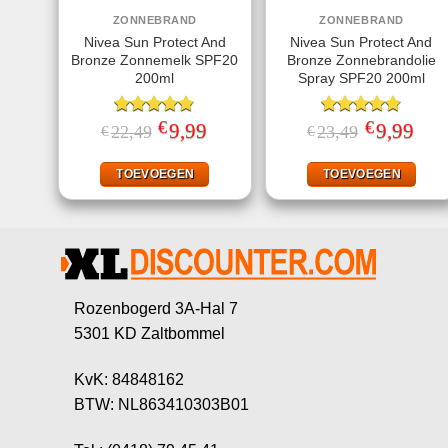
ZONNEBRAND
ZONNEBRAND
Nivea Sun Protect And
Nivea Sun Protect And
Bronze Zonnemelk SPF20
Bronze Zonnebrandolie
200ml
Spray SPF20 200ml
€
€
Gewaardeerd
Oorspronkelijke
9,99
Huidige
Gewaardeerd
Oorspronkeli
9,99
Huid
22,49
23,49
€
€
prijs
prijs
prijs
prijs
4.78
uit 5
4.78
uit 5
was:
is:
was:
is:
€22,49.
€9,99.
€23,49.
€9,99
TOEVOEGEN
TOEVOEGEN
Rozenbogerd 3A-Hal 7
5301 KD Zaltbommel
KvK: 84848162
BTW: NL863410303B01