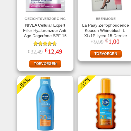
GEZICHTSVERZORGING
BEENMODE
NIVEA Cellular Expert
La Paay Zelfophoudende
Filler Hyaluronzuur Anti-
Kousen Whineblush L-
Age Dagcrème SPF 15
XL/1P Lycra 15 Dernier
€
Oorspronkeli
1,00
Huidi
9,99
€
prijs
prijs
was:
is:
€
Gewaardeerd
Oorspronkelijke
12,49
Huidige
32,49
€
€9,99.
€1,00
TOEVOEGEN
prijs
prijs
4.60
uit 5
was:
is:
€32,49.
€12,49.
TOEVOEGEN
-56%
-57%