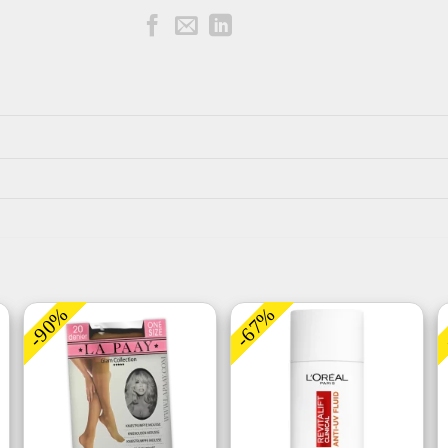
-90%
-67%