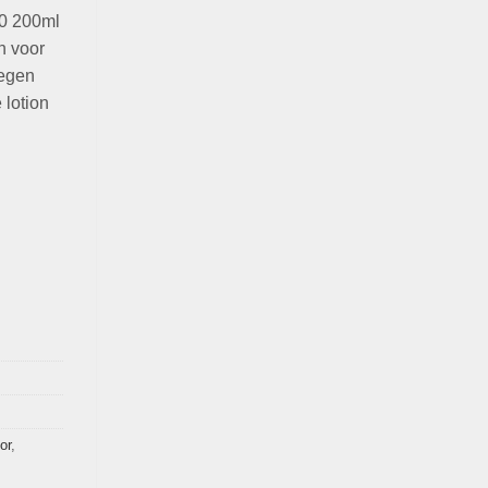
50 200ml
n voor
tegen
 lotion
or
,