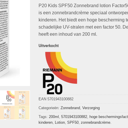
op
klant
P20 Kids SPF50 Zonnebrand lotion Factor
was:
is:
waardering
€29,99.
€14,49.
is een zonnebrandcrème speciaal ontworpe
kinderen. Het biedt een hoge bescherming 
schadelijke UV-stralen met een factor 50. De
heeft een inhoud van 200 ml.
Uitverkocht
EAN 5701943100882
Categorieën:
Zonnebrand
,
Verzorging
Tags:
200ml
,
5701943100882
,
hoge beschermingsfact
kinderen
,
Lotion
,
SPF50
,
zonnebrandcrème.