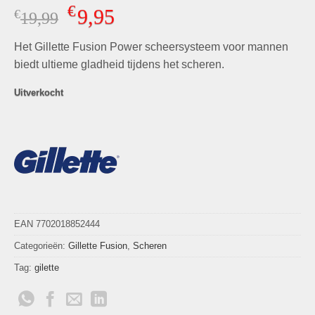
Gewaardeerd
13
€
9,95
€
Oorspronkelijke
Huidige
19,99
4.62
op 5
gebaseerd
prijs
prijs
op
klant
Het Gillette Fusion Power scheersysteem voor mannen
was:
is:
waarderingen
€19,99.
€9,95.
biedt ultieme gladheid tijdens het scheren.
Uitverkocht
EAN 7702018852444
Categorieën:
Gillette Fusion
,
Scheren
Tag:
gilette