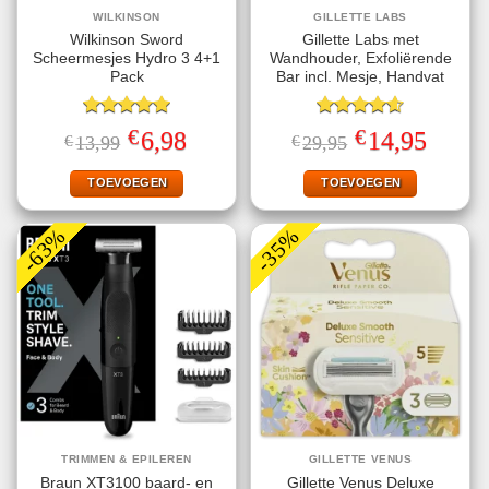
WILKINSON
GILLETTE LABS
Wilkinson Sword
Gillette Labs met
Scheermesjes Hydro 3 4+1
Wandhouder, Exfoliërende
Pack
Bar incl. Mesje, Handvat
Gewaardeerd
Gewaardeerd
€
€
Oorspronkelijke
Huidige
Oorspronkelijke
Huidige
6,98
14,95
€
13,99
€
29,95
5.00
uit 5
4.57
uit 5
prijs
prijs
prijs
prijs
was:
is:
was:
is:
€13,99.
€6,98.
€29,95.
€14,95.
TOEVOEGEN
TOEVOEGEN
-63%
-35%
TRIMMEN & EPILEREN
GILLETTE VENUS
Braun XT3100 baard- en
Gillette Venus Deluxe