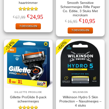
haartrimmer
Smooth Sensitive
Scheermesjes Rifle Paper
Co. Editie, 3 Stuks Met
Gewaardeerd
€
microkam
Oorspronkelijke
Huidige
24,95
€
67,99
5.00
uit 5
prijs
prijs
€
Oorspronkelijke
Huidige
10,95
€
16,95
was:
is:
prijs
prijs
€67,99.
€24,95.
TOEVOEGEN
was:
is:
€16,95.
€10,95.
TOEVOEGEN
-54%
-66%
GILLETTE PROGLIDE
WILKINSON
Gillette ProGlide 8-pack
Wilkinson Hydro 5 Skin
scheermesjes
Protection – Navulmesjes –
4 stuks