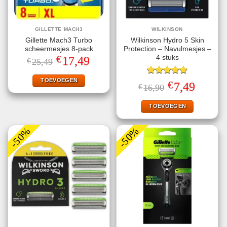
GILLETTE MACH3
WILKINSON
Gillette Mach3 Turbo
Wilkinson Hydro 5 Skin
scheermesjes 8-pack
Protection – Navulmesjes –
€
4 stuks
Oorspronkelijke
Huidige
17,49
€
25,49
prijs
prijs
was:
is:
€25,49.
€17,49.
TOEVOEGEN
Gewaardeerd
€
Oorspronkelijke
Huidige
7,49
€
16,90
5.00
uit 5
prijs
prijs
was:
is:
€16,90.
€7,49.
TOEVOEGEN
-50%
-50%