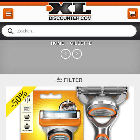
Ga
naar
inhoud
Producten
zoeken
HOME
GILLETTE
-
FILTER
-50%