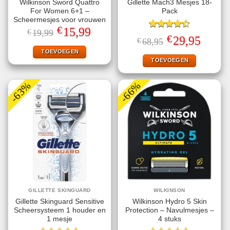
Wilkinson Sword Quattro
Gillette Mach3 Mesjes 18-
For Women 6+1 –
Pack
Scheermesjes voor vrouwen
€
Oorspronkelijke
Huidige
15,99
€
19,99
Gewaardeerd
prijs
prijs
€
Oorspronkelijke
Huidige
29,95
€
68,95
4.50
uit 5
was:
is:
prijs
prijs
€19,99.
€15,99.
TOEVOEGEN
was:
is:
€68,95.
€29,95.
TOEVOEGEN
-63%
-66%
GILLETTE SKINGUARD
WILKINSON
Gillette Skinguard Sensitive
Wilkinson Hydro 5 Skin
Scheersysteem 1 houder en
Protection – Navulmesjes –
1 mesje
4 stuks