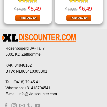
Gewaardeerd
Gewaardeerd
€
€
Oorspronkelijke
Huidige
Oorspronkelijke
Huidige
5,49
6,49
€
14,99
€
18,89
4.60
uit 5
4.67
uit 5
prijs
prijs
prijs
prijs
was:
is:
was:
is:
€14,99.
€5,49.
€18,89.
€6,49.
TOEVOEGEN
TOEVOEGEN
Rozenbogerd 3A-Hal 7
5301 KD Zaltbommel
KvK: 84848162
BTW: NL863410303B01
Tel.: (0418) 79 45 41
Whatsapp: +31418794541
E-mail: info@xldiscounter.com