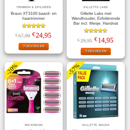
TRIMMEN & EPILEREN
GILLETTE LABS
Braun XT3100 baard- en
Gillette Labs met
haartrimmer
Wandhouder, Exfoliërende
Bar incl. Mesje, Handvat
Gewaardeerd
€
Oorspronkelijke
Huidige
24,95
€
67,99
5.00
uit 5
Gewaardeerd
prijs
prijs
€
Oorspronkelijke
Huidige
14,95
€
29,95
4.57
uit 5
was:
is:
prijs
prijs
€67,99.
€24,95.
TOEVOEGEN
was:
is:
€29,95.
€14,95.
TOEVOEGEN
-20%
-57%
WILKINSON
GILLETTE MACH3