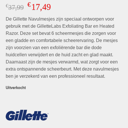
Gewaardeerd
4
€
17,49
€
Oorspronkelijke
Huidige
37,99
5.00
op 5
gebaseerd
prijs
prijs
op
klant
De Gillette Navulmesjes zijn speciaal ontworpen voor
was:
is:
waarderingen
€37,99.
€17,49.
gebruik met de GilletteLabs Exfoliating Bar en Heated
Razor. Deze set bevat 6 scheermesjes die zorgen voor
een gladde en comfortabele scheerervaring. De mesjes
zijn voorzien van een exfoliërende bar die dode
huidcellen verwijdert en de huid zacht en glad maakt.
Daarnaast zijn de mesjes verwarmd, wat zorgt voor een
extra ontspannende scheerbeurt. Met deze navulmesjes
ben je verzekerd van een professioneel resultaat.
Uitverkocht