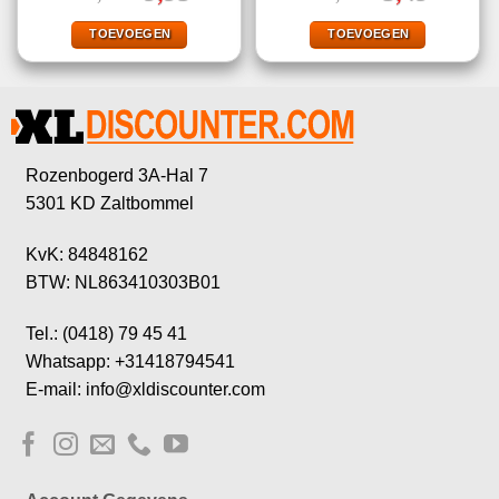
prijs
prijs
prijs
prijs
was:
is:
was:
is:
€24,99.
€9,95.
€14,99.
€5,49.
TOEVOEGEN
TOEVOEGEN
Rozenbogerd 3A-Hal 7
5301 KD Zaltbommel
KvK: 84848162
BTW: NL863410303B01
Tel.: (0418) 79 45 41
Whatsapp: +31418794541
E-mail: info@xldiscounter.com