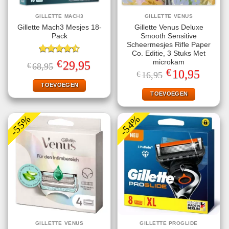
GILLETTE MACH3
GILLETTE VENUS
Gillette Mach3 Mesjes 18-
Gillette Venus Deluxe
Pack
Smooth Sensitive
Scheermesjes Rifle Paper
Co. Editie, 3 Stuks Met
Gewaardeerd
€
microkam
Oorspronkelijke
Huidige
29,95
€
68,95
4.50
uit 5
prijs
prijs
€
Oorspronkelijke
Huidige
10,95
€
16,95
was:
is:
prijs
prijs
€68,95.
€29,95.
TOEVOEGEN
was:
is:
€16,95.
€10,95.
TOEVOEGEN
-55%
-54%
GILLETTE VENUS
GILLETTE PROGLIDE