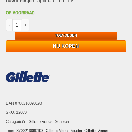
navulmesjes
. Optimaal comfort!
OP VOORRAAD
Gillette Venus Smooth Start houder met 6 navulmesjes - Zijdez
TOEVOEGEN
NU KOPEN
EAN 8700216090193
SKU:
12009
Categorieën:
Gillette Venus
,
Scheren
Tags:
8700216090193
,
Gillette Venus houder
,
Gillette Venus