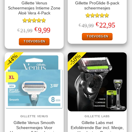
Gillette Venus
Gillette ProGlide 8-pack
Scheermesjes Intieme Zone
scheermesjes
Aloë Vera 4-Pack
Gewaardeerd
€
Oorspronkelijke
Huidige
22,95
€
49,99
5.00
uit 5
Gewaardeerd
prijs
prijs
€
Oorspronkelijke
Huidige
9,99
€
21,99
4.75
uit 5
was:
is:
prijs
prijs
€49,99.
€22,95.
TOEVOEGEN
was:
is:
€21,99.
€9,99.
TOEVOEGEN
-44%
-50%
GILLETTE VENUS
GILLETTE LABS
Gillette Venus Smooth
Gillette Labs met
Scheermesjes Voor
Exfoliërende Bar incl. Mesje,