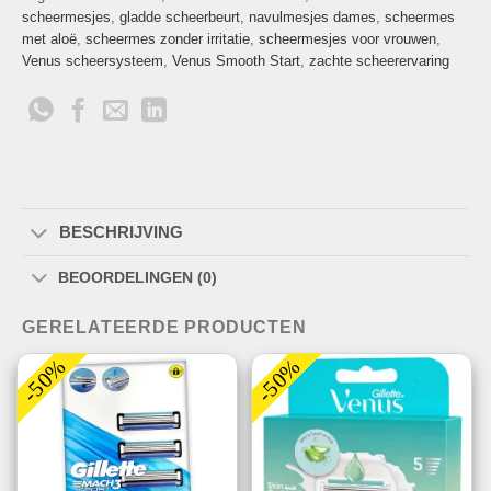
scheermesjes
,
gladde scheerbeurt
,
navulmesjes dames
,
scheermes
met aloë
,
scheermes zonder irritatie
,
scheermesjes voor vrouwen
,
Venus scheersysteem
,
Venus Smooth Start
,
zachte scheerervaring
BESCHRIJVING
BEOORDELINGEN (0)
GERELATEERDE PRODUCTEN
-50%
-50%