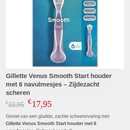
Gillette Venus Smooth Start houder
met 6 navulmesjes – Zijdezacht
scheren
€
17,95
€
Oorspronkelijke
Huidige
22,95
prijs
prijs
Geniet van een gladde, zachte scheerervaring met
was:
is:
€22,95.
€17,95.
Gillette Venus Smooth Start houder met 6