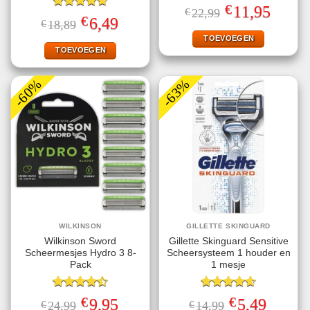
Gewaardeerd
€
Oorspronkelijke
Huidige
11,95
€
22,99
4.60
uit 5
Gewaardeerd
prijs
prijs
€
Oorspronkelijke
Huidige
6,49
€
18,89
4.67
uit 5
was:
is:
prijs
prijs
€22,99.
€11,95.
TOEVOEGEN
was:
is:
€18,89.
€6,49.
TOEVOEGEN
-60%
-63%
WILKINSON
GILLETTE SKINGUARD
Wilkinson Sword
Gillette Skinguard Sensitive
Scheermesjes Hydro 3 8-
Scheersysteem 1 houder en
Pack
1 mesje
Gewaardeerd
Gewaardeerd
€
€
Oorspronkelijke
Huidige
Oorspronkelijke
Huidige
9,95
5,49
€
24,99
€
14,99
4.50
uit 5
4.60
uit 5