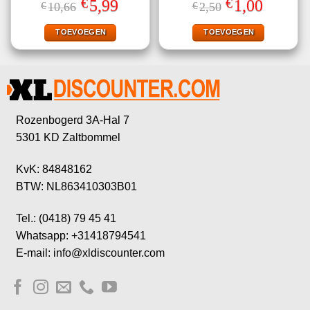
€
€
Oorspronkelijke
Huidige
Oorspronkelijke
Huidige
5,99
1,00
€
10,66
€
2,50
4.47
uit 5
5.00
uit 5
prijs
prijs
prijs
prijs
was:
is:
was:
is:
€10,66.
€5,99.
€2,50.
€1,00.
TOEVOEGEN
TOEVOEGEN
Rozenbogerd 3A-Hal 7
5301 KD Zaltbommel
KvK: 84848162
BTW: NL863410303B01
Tel.: (0418) 79 45 41
Whatsapp: +31418794541
E-mail: info@xldiscounter.com