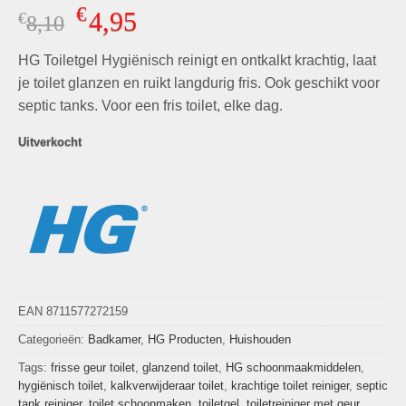
Gewaardeerd
10
€
4,95
€
Oorspronkelijke
Huidige
8,10
4.70
op 5
gebaseerd
prijs
prijs
op
klant
HG Toiletgel Hygiënisch reinigt en ontkalkt krachtig, laat
was:
is:
waarderingen
€8,10.
€4,95.
je toilet glanzen en ruikt langdurig fris. Ook geschikt voor
septic tanks. Voor een fris toilet, elke dag.
Uitverkocht
EAN 8711577272159
Categorieën:
Badkamer
,
HG Producten
,
Huishouden
Tags:
frisse geur toilet
,
glanzend toilet
,
HG schoonmaakmiddelen
,
hygiënisch toilet
,
kalkverwijderaar toilet
,
krachtige toilet reiniger
,
septic
tank reiniger
,
toilet schoonmaken
,
toiletgel
,
toiletreiniger met geur