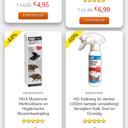
Gewaardeerd
€
Oorspronkelijke
Huidige
4,95
€
14,85
5.00
uit 5
Gewaardeerd
prijs
prijs
€
Oorspronkelijke
Huidige
6,99
€
11,99
4.80
uit 5
was:
is:
prijs
prijs
€14,85.
€4,95.
TOEVOEGEN
was:
is:
€11,99.
€6,99.
TOEVOEGEN
-44%
-60%
ONGEDIERTE
BADKAMER
HGX Muizenval
HG Kalkweg 3x sterker
Herbruikbare en
(150ml sample verpakking)
Hygiënische
Verwijdert Kalk Snel en
Muizenbestrijding
Grondig
Gewaardeerd
Gewaardeerd