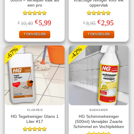
500ml – Verwijder kalk als
Krachtige reiniger voor elk
een pro
oppervlak
Gewaardeerd
Gewaardeerd
€
€
Oorspronkelijke
Huidige
Oorspronkelijke
Huidige
5,99
2,95
€
10,40
€
8,95
5.00
uit 5
5.00
uit 5
prijs
prijs
prijs
prijs
was:
is:
was:
is:
€10,40.
€5,99.
€8,95.
€2,95.
TOEVOEGEN
TOEVOEGEN
-67%
-42%
VLOEREN
BADKAMER
HG Tegelreiniger Glans 1
HG Schimmelreiniger
Liter #17
(500ml) Verwijder Zwarte
Schimmel en Vochtplekken