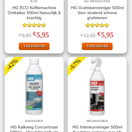
ECO
HG PRODUCTEN
HG ECO Koffiemachine
HG Grafsteenreiniger 500ml
Ontkalker 500ml Natuurlijk &
Voor stralend schone
krachtig
grafstenen
Gewaardeerd
Gewaardeerd
€
€
Oorspronkelijke
Huidige
Oorspronkelijke
Huidige
5,95
5,95
€
9,95
€
12,42
5.00
uit 5
5.00
uit 5
prijs
prijs
prijs
prijs
was:
is:
was:
is:
€9,95.
€5,95.
€12,42.
€5,95.
TOEVOEGEN
TOEVOEGEN
-42%
-67%
BADKAMER
WOONKAMER
HG Kalkweg Concentraat
HG Interieurreiniger 500ml