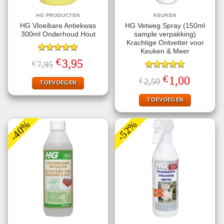
HG PRODUCTEN
KEUKEN
HG Vloeibare Antiekwas
HG Vetweg Spray (150ml
300ml Onderhoud Hout
sample verpakking)
Krachtige Ontvetter voor
Keuken & Meer
Gewaardeerd
€
Oorspronkelijke
Huidige
3,95
€
7,95
5.00
uit 5
prijs
prijs
was:
is:
Gewaardeerd
€
Oorspronkelijke
Huidige
1,00
€
2,50
€7,95.
€3,95.
TOEVOEGEN
4.71
uit 5
prijs
prijs
was:
is:
€2,50.
€1,00.
TOEVOEGEN
-40%
-52%