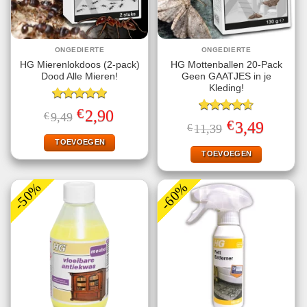
ONGEDIERTE
ONGEDIERTE
HG Mierenlokdoos (2-pack)
HG Mottenballen 20-Pack
Dood Alle Mieren!
Geen GAATJES in je
Kleding!
Gewaardeerd
€
Oorspronkelijke
Huidige
2,90
€
9,49
5.00
uit 5
Gewaardeerd
prijs
prijs
€
Oorspronkelijke
Huidige
3,49
€
11,39
4.63
uit 5
was:
is:
prijs
prijs
€9,49.
€2,90.
TOEVOEGEN
was:
is:
€11,39.
€3,49.
TOEVOEGEN
-50%
-60%