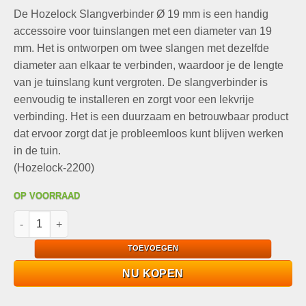
prijs
prijs
De Hozelock Slangverbinder Ø 19 mm is een handig
was:
is:
€7,25.
€4,95.
accessoire voor tuinslangen met een diameter van 19
mm. Het is ontworpen om twee slangen met dezelfde
diameter aan elkaar te verbinden, waardoor je de lengte
van je tuinslang kunt vergroten. De slangverbinder is
eenvoudig te installeren en zorgt voor een lekvrije
verbinding. Het is een duurzaam en betrouwbaar product
dat ervoor zorgt dat je probleemloos kunt blijven werken
in de tuin.
(Hozelock-2200)
OP VOORRAAD
Hozelock Slangverbinder Ø 19 mm (2200) aantal
TOEVOEGEN
NU KOPEN