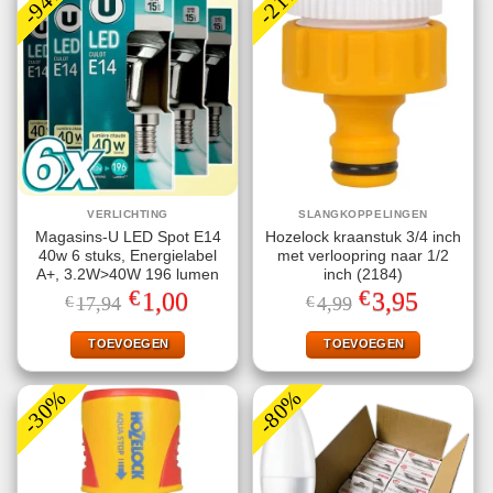
-94%
-21%
VERLICHTING
SLANGKOPPELINGEN
Magasins-U LED Spot E14
Hozelock kraanstuk 3/4 inch
40w 6 stuks, Energielabel
met verloopring naar 1/2
A+, 3.2W>40W 196 lumen
inch (2184)
€
€
Oorspronkelijke
Huidige
Oorspronkelijke
Huidige
1,00
3,95
€
17,94
€
4,99
prijs
prijs
prijs
prijs
was:
is:
was:
is:
€17,94.
€1,00.
€4,99.
€3,95.
TOEVOEGEN
TOEVOEGEN
-30%
-80%