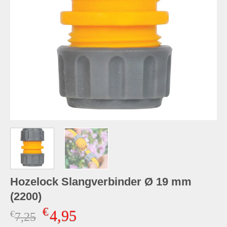
Hozelock Slangverbinder Ø 19 mm
(2200)
€
4,95
€
Oorspronkelijke
Huidige
7,25