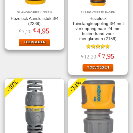
SLANGKOPPELINGEN
SLANGKOPPELINGEN
Hozelock Aansluitstuk 3/4
Hozelock
(2289)
Tuinslangkoppeling 3/4 met
€
verloopring naar 24 mm
Oorspronkelijke
Huidige
4,95
€
7,20
prijs
prijs
buitendraad voor
was:
is:
mengkranen (2159)
€7,20.
€4,95.
TOEVOEGEN
Gewaardeerd
€
Oorspronkelijke
Huidige
7,95
€
12,20
5.00
uit 5
prijs
prijs
was:
is:
€12,20.
€7,95.
TOEVOEGEN
-30%
-34%