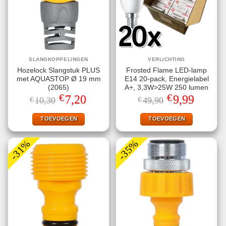
SLANGKOPPELINGEN
VERLICHTING
Hozelock Slangstuk PLUS
Frosted Flame LED-lamp
met AQUASTOP Ø 19 mm
E14 20-pack, Energielabel
(2065)
A+, 3,3W>25W 250 lumen
€
€
Oorspronkelijke
Huidige
Oorspronkelijke
Huidige
7,20
9,99
€
10,30
€
49,90
prijs
prijs
prijs
prijs
was:
is:
was:
is:
€10,30.
€7,20.
€49,90.
€9,99.
TOEVOEGEN
TOEVOEGEN
-31%
-35%