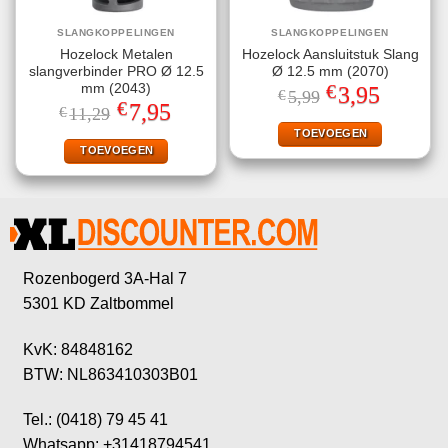
SLANGKOPPELINGEN
SLANGKOPPELINGEN
Hozelock Metalen
Hozelock Aansluitstuk Slang
slangverbinder PRO Ø 12.5
Ø 12.5 mm (2070)
€
mm (2043)
Oorspronkelijke
Huidige
3,95
€
5,99
prijs
prijs
€
Oorspronkelijke
Huidige
7,95
€
11,29
was:
is:
prijs
prijs
€5,99.
€3,95.
TOEVOEGEN
was:
is:
€11,29.
€7,95.
TOEVOEGEN
Rozenbogerd 3A-Hal 7
5301 KD Zaltbommel
KvK: 84848162
BTW: NL863410303B01
Tel.: (0418) 79 45 41
Whatsapp: +31418794541