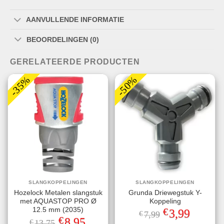
AANVULLENDE INFORMATIE
BEOORDELINGEN (0)
GERELATEERDE PRODUCTEN
-35%
-50%
SLANGKOPPELINGEN
SLANGKOPPELINGEN
Hozelock Metalen slangstuk
Grunda Driewegstuk Y-
met AQUASTOP PRO Ø
Koppeling
€
12.5 mm (2035)
Oorspronkelijke
Huidige
3,99
€
7,99
prijs
prijs
€
Oorspronkelijke
Huidige
8,95
€
13,75