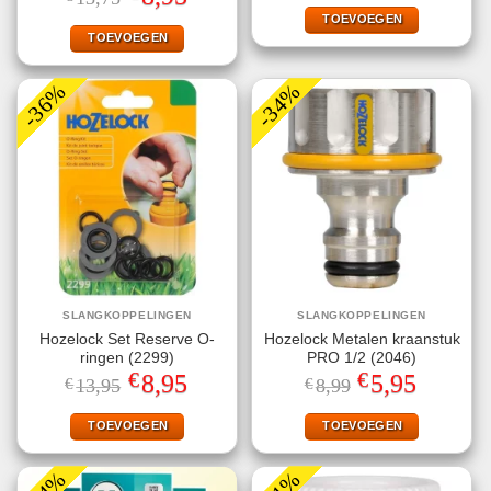
was:
is:
prijs
prijs
€7,99.
€3,99.
TOEVOEGEN
was:
is:
€13,75.
€8,95.
TOEVOEGEN
-36%
-34%
SLANGKOPPELINGEN
SLANGKOPPELINGEN
Hozelock Set Reserve O-
Hozelock Metalen kraanstuk
ringen (2299)
PRO 1/2 (2046)
€
€
Oorspronkelijke
Huidige
Oorspronkelijke
Huidige
8,95
5,95
€
13,95
€
8,99
prijs
prijs
prijs
prijs
was:
is:
was:
is:
€13,95.
€8,95.
€8,99.
€5,95.
TOEVOEGEN
TOEVOEGEN