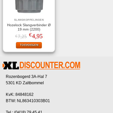
SLANGKOPPELINGEN
Hozelock Slangverbinder Ø
19 mm (2200)
€
Oorspronkelijke
Huidige
4,95
7,25
€
prijs
prijs
was:
is:
TOEVOEGEN
€7,25.
€4,95.
Rozenbogerd 3A-Hal 7
5301 KD Zaltbommel
KvK: 84848162
BTW: NL863410303B01
Tel.: (0418) 79 45 41