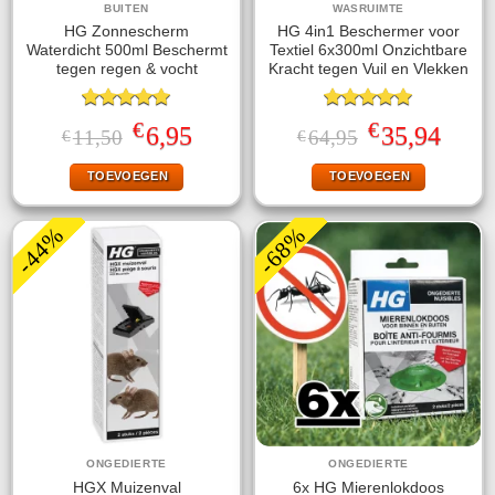
BUITEN
WASRUIMTE
HG Zonnescherm
HG 4in1 Beschermer voor
Waterdicht 500ml Beschermt
Textiel 6x300ml Onzichtbare
tegen regen & vocht
Kracht tegen Vuil en Vlekken
Gewaardeerd
Gewaardeerd
€
€
Oorspronkelijke
Huidige
Oorspronkelijke
Huidige
6,95
35,94
11,50
64,95
€
€
5.00
uit 5
5.00
uit 5
prijs
prijs
prijs
prijs
was:
is:
was:
is:
TOEVOEGEN
TOEVOEGEN
€11,50.
€6,95.
€64,95.
€35,94.
-44%
-68%
ONGEDIERTE
ONGEDIERTE
HGX Muizenval
6x HG Mierenlokdoos