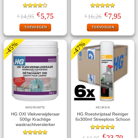
Gewaardeerd
Gewaardeerd
€
€
Oorspronkelijke
Huidige
Oorspronkelijke
Huidige
5,75
7,95
14,95
16,26
€
€
4.00
uit
5.00
uit 5
prijs
prijs
prijs
prijs
5
was:
is:
was:
is:
TOEVOEGEN
TOEVOEGEN
€14,95.
€5,75.
€16,26.
€7,95.
-45%
-47%
WASRUIMTE
KEUKEN
HG OXI Vlekverwijderaar
HG Roestvrijstaal Reiniger
500gr Krachtige
6x300ml Streeploos Schoon
waskrachtversterker
Gewaardeerd
€
Oorspronkelijke
Huidige
23,70
€