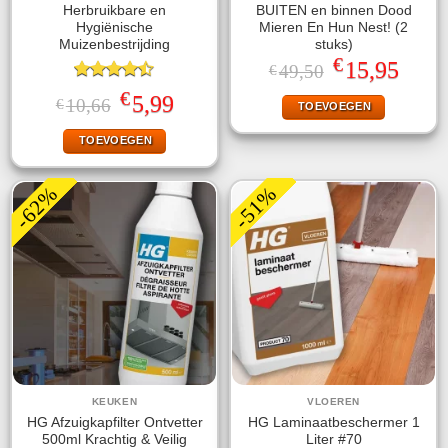
Herbruikbare en
BUITEN en binnen Dood
Hygiënische
Mieren En Hun Nest! (2
Muizenbestrijding
stuks)
€
Oorspronkelijke
Huidige
15,95
49,50
€
prijs
prijs
Gewaardeerd
was:
is:
€
Oorspronkelijke
Huidige
5,99
10,66
€
TOEVOEGEN
4.47
uit 5
€49,50.
€15,95.
prijs
prijs
was:
is:
TOEVOEGEN
€10,66.
€5,99.
-62%
-51%
KEUKEN
VLOEREN
HG Afzuigkapfilter Ontvetter
HG Laminaatbeschermer 1
500ml Krachtig & Veilig
Liter #70