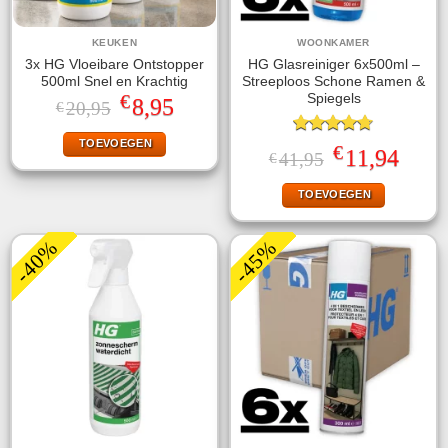
KEUKEN
WOONKAMER
3x HG Vloeibare Ontstopper
HG Glasreiniger 6x500ml –
500ml Snel en Krachtig
Streeploos Schone Ramen &
€
Spiegels
Oorspronkelijke
Huidige
8,95
20,95
€
prijs
prijs
was:
is:
TOEVOEGEN
€20,95.
€8,95.
Gewaardeerd
€
Oorspronkelijke
Huidige
11,94
41,95
€
4.67
uit 5
prijs
prijs
was:
is:
TOEVOEGEN
€41,95.
€11,94.
-40%
-45%