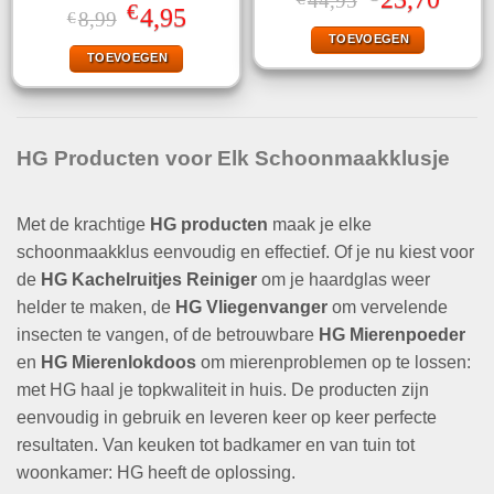
44,95
4.83
uit 5
Gewaardeerd
€
prijs
prijs
Oorspronkelijke
Huidige
4,95
8,99
€
5.00
uit 5
was:
is:
prijs
prijs
TOEVOEGEN
€44,95.
€23,70.
was:
is:
TOEVOEGEN
€8,99.
€4,95.
HG Producten voor Elk Schoonmaakklusje
Met de krachtige
HG producten
maak je elke
schoonmaakklus eenvoudig en effectief. Of je nu kiest voor
de
HG Kachelruitjes Reiniger
om je haardglas weer
helder te maken, de
HG Vliegenvanger
om vervelende
insecten te vangen, of de betrouwbare
HG Mierenpoeder
en
HG Mierenlokdoos
om mierenproblemen op te lossen:
met HG haal je topkwaliteit in huis. De producten zijn
eenvoudig in gebruik en leveren keer op keer perfecte
resultaten. Van keuken tot badkamer en van tuin tot
woonkamer: HG heeft de oplossing.