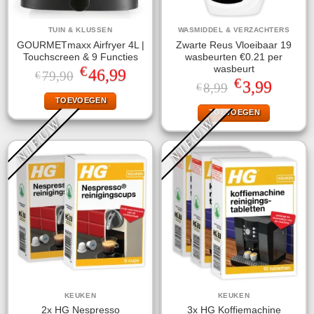
TUIN & KLUSSEN
WASMIDDEL & VERZACHTERS
GOURMETmaxx Airfryer 4L |
Zwarte Reus Vloeibaar 19
Touchscreen & 9 Functies
wasbeurten €0.21 per
€
wasbeurt
Oorspronkelijke
Huidige
46,99
79,90
€
€
prijs
prijs
Oorspronkelijke
Huidige
3,99
8,99
€
was:
is:
prijs
prijs
TOEVOEGEN
€79,90.
€46,99.
was:
is:
TOEVOEGEN
€8,99.
€3,99.
NIEUW
NIEUW
KEUKEN
KEUKEN
2x HG Nespresso
3x HG Koffiemachine