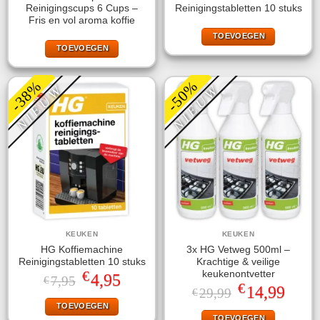
Reinigingscups 6 Cups –
Reinigingstabletten 10 stuks
Fris en vol aroma koffie
TOEVOEGEN
TOEVOEGEN
-38%
-50%
NIEUW
NIEUW
KEUKEN
KEUKEN
HG Koffiemachine
3x HG Vetweg 500ml –
Reinigingstabletten 10 stuks
Krachtige & veilige
€
keukenontvetter
Oorspronkelijke
Huidige
4,95
7,95
€
€
prijs
prijs
Oorspronkelijke
Huidige
14,99
29,99
€
was:
is:
prijs
prijs
TOEVOEGEN
€7,95.
€4,95.
was:
is:
TOEVOEGEN