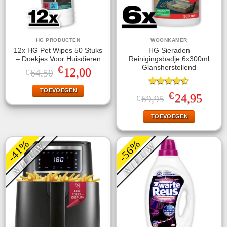
HG PRODUCTEN
WOONKAMER
12x HG Pet Wipes 50 Stuks
HG Sieraden
– Doekjes Voor Huisdieren
Reinigingsbadje 6x300ml
€
Glansherstellend
Oorspronkelijke
Huidige
12,00
64,50
€
prijs
prijs
was:
is:
TOEVOEGEN
€64,50.
€12,00.
Gewaardeerd
€
Oorspronkelijke
Huidige
24,95
69,95
€
4.50
uit 5
prijs
prijs
was:
is:
TOEVOEGEN
€69,95.
€24,95.
-41%
-56%
NIEUW
NIEUW