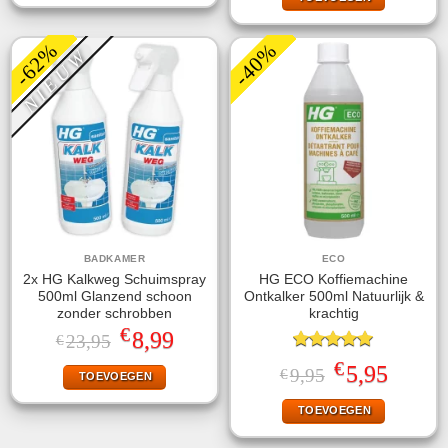
€29,99.
€14,99.
-62%
-40%
NIEUW
BADKAMER
ECO
2x HG Kalkweg Schuimspray
HG ECO Koffiemachine
500ml Glanzend schoon
Ontkalker 500ml Natuurlijk &
zonder schrobben
krachtig
€
Oorspronkelijke
Huidige
8,99
23,95
€
prijs
prijs
Gewaardeerd
was:
is:
€
Oorspronkelijke
Huidige
5,95
9,95
€
TOEVOEGEN
5.00
uit 5
€23,95.
€8,99.
prijs
prijs
was:
is:
TOEVOEGEN
€9,95.
€5,95.