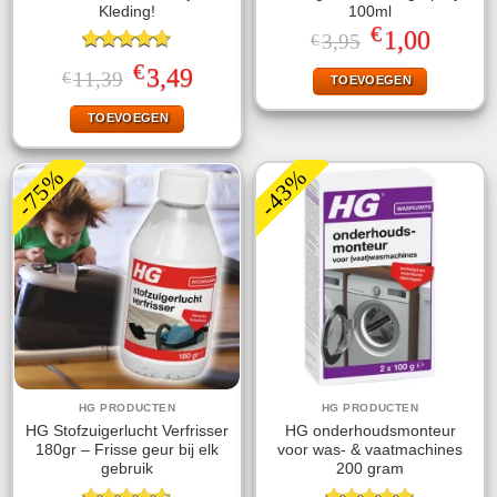
Kleding!
100ml
€
Oorspronkelijke
Huidige
1,00
3,95
€
prijs
prijs
Gewaardeerd
was:
is:
€
Oorspronkelijke
Huidige
3,49
11,39
€
TOEVOEGEN
4.63
uit 5
€3,95.
€1,00.
prijs
prijs
was:
is:
TOEVOEGEN
€11,39.
€3,49.
-75%
-43%
HG PRODUCTEN
HG PRODUCTEN
HG Stofzuigerlucht Verfrisser
HG onderhoudsmonteur
180gr – Frisse geur bij elk
voor was- & vaatmachines
gebruik
200 gram