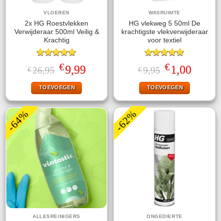
VLOEREN
WASRUIMTE
2x HG Roestvlekken
HG vlekweg 5 50ml De
Verwijderaar 500ml Veilig &
krachtigste vlekverwijderaar
Krachtig
voor textiel
Gewaardeerd
Gewaardeerd
€
€
Oorspronkelijke
Huidige
Oorspronkelijke
Huidige
9,99
1,00
26,95
9,95
€
€
5.00
uit 5
5.00
uit 5
prijs
prijs
prijs
prijs
was:
is:
was:
is:
TOEVOEGEN
TOEVOEGEN
€26,95.
€9,99.
€9,95.
€1,00.
-64%
-62%
ALLESREINIGERS
ONGEDIERTE