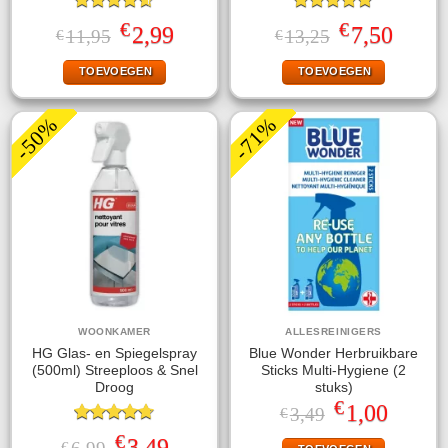
Gewaardeerd
Gewaardeerd
€
€
Oorspronkelijke
Huidige
Oorspronkelijke
Huidige
2,99
7,50
11,95
13,25
€
€
4.57
uit 5
5.00
uit 5
prijs
prijs
prijs
prijs
was:
is:
was:
is:
TOEVOEGEN
TOEVOEGEN
€11,95.
€2,99.
€13,25.
€7,50.
-50%
-71%
WOONKAMER
ALLESREINIGERS
HG Glas- en Spiegelspray
Blue Wonder Herbruikbare
(500ml) Streeploos & Snel
Sticks Multi-Hygiene (2
Droog
stuks)
€
Oorspronkelijke
Huidige
1,00
3,49
€
prijs
prijs
Gewaardeerd
was:
is:
€
Oorspronkelijke
Huidige
3,49
€