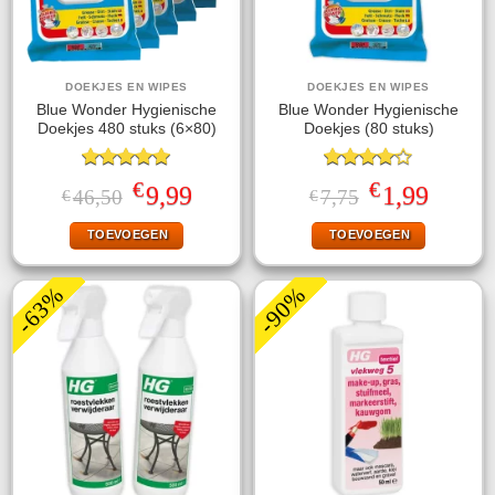
DOEKJES EN WIPES
DOEKJES EN WIPES
Blue Wonder Hygienische
Blue Wonder Hygienische
Doekjes 480 stuks (6×80)
Doekjes (80 stuks)
Gewaardeerd
Gewaardeerd
€
€
Oorspronkelijke
Huidige
Oorspronkelijke
Huidige
9,99
1,99
46,50
7,75
€
€
5.00
uit 5
4.00
uit
prijs
prijs
prijs
prijs
5
was:
is:
was:
is:
TOEVOEGEN
TOEVOEGEN
€46,50.
€9,99.
€7,75.
€1,99.
-63%
-90%