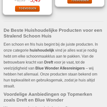
6,99
TOEVOEGEN
4.67
uit 5
€3,49.
€1,00.
prijs
prijs
was:
is:
TOEVOEGEN
€6,99.
€3,49.
De Beste
Huishoudelijke
Producten voor een
Stralend Schoon Huis
Een schoon en fris huis begint bij de juiste producten. In
onze categorie
huishoudelijk
vind je alles wat je nodig
hebt om elke schoonmaakklus aan te pakken. Van de
betrouwbare kracht van
Dreft
voor je vaat, tot de
veelzijdigheid van
Blue Wonder Allesreinigers
– wij
hebben het allemaal. Onze producten staan bekend om
hun topkwaliteit en gebruiksgemak, zodat je huis altijd
straalt.
Voordelige
Aanbiedingen
op Topmerken
zoals
Dreft
en
Blue Wonder