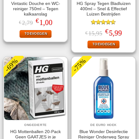
Vintastic Douche en WC-
HG Spray Tegen Bladluizen
reiniger 750ml – Tegen
400ml – Snel & Effectief
kalkaanslag
Luizen Bestrijden
€
Oorspronkelijke
Huidige
1,00
2,79
€
prijs
prijs
Gewaardeerd
was:
is:
€
Oorspronkelijke
Huidige
5,99
15,95
€
TOEVOEGEN
4.56
uit 5
€2,79.
€1,00.
prijs
prijs
was:
is:
TOEVOEGEN
€15,95.
€5,99.
-69%
-75%
ONGEDIERTE
DE EURO HOEK
HG Mottenballen 20-Pack
Blue Wonder Desinfectie
Geen GAATJES in je
Reiniger Onderweg Spray