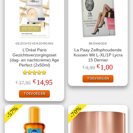
GEZICHTSVERZORGING
BEENMODE
L’Oréal Paris
La Paay Zelfophoudende
Gezichtsverzorgingsset
Kousen Wit L-XL/1P Lycra
(dag- en nachtcrème) Age
15 Dernier
€
Perfect (2x50ml)
Oorspronkelijke
Huidige
1,00
€
9,99
prijs
prijs
was:
is:
€9,99.
€1,00.
TOEVOEGEN
Gewaardeerd
€
Oorspronkelijke
Huidige
14,95
€
37,95
5.00
uit 5
prijs
prijs
was:
is:
€37,95.
€14,95.
TOEVOEGEN
-57%
-70%