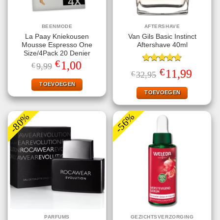
BEENMODE
AFTERSHAVE
La Paay Kniekousen
Van Gils Basic Instinct
Mousse Espresso One
Aftershave 40ml
Size/4Pack 20 Denier
€
Oorspronkelijke
Huidige
1,00
€
9,99
Gewaardeerd
prijs
prijs
€
Oorspronkelijke
Huidige
11,99
€
32,95
4.71
uit 5
was:
is:
prijs
prijs
€9,99.
€1,00.
TOEVOEGEN
was:
is:
€32,95.
€11,99.
TOEVOEGEN
-80%
-56%
PARFUMS
GEZICHTSVERZORGING