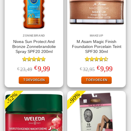
ZONNEBRAND
MAKEUP
Nivea Sun Protect And
M.Asam Magic Finish
Bronze Zonnebrandolie
Foundation Porcelain Teint
Spray SPF20 200ml
SPF30 30ml
Gewaardeerd
Gewaardeerd
€
€
Oorspronkelijke
Huidige
Oorspronkelijke
Huidige
9,99
9,99
€
23,49
€
32,95
4.78
uit 5
4.50
uit 5
prijs
prijs
prijs
prijs
was:
is:
was:
is:
€23,49.
€9,99.
€32,95.
€9,99.
TOEVOEGEN
TOEVOEGEN
-52%
-90%