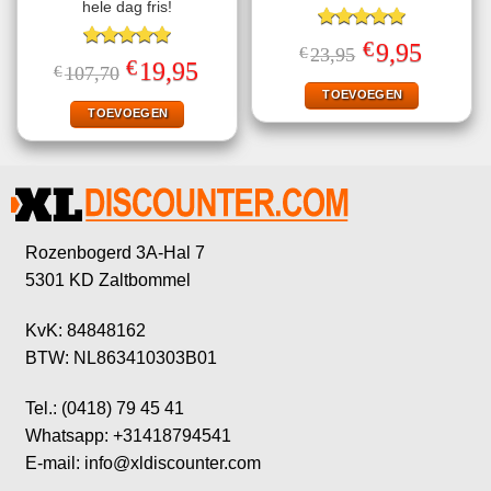
hele dag fris!
Gewaardeerd
€
Oorspronkelijke
Huidige
9,95
€
23,95
5.00
uit 5
Gewaardeerd
prijs
prijs
€
Oorspronkelijke
Huidige
19,95
€
107,70
5.00
uit 5
was:
is:
prijs
prijs
€23,95.
€9,95.
TOEVOEGEN
was:
is:
€107,70.
€19,95.
TOEVOEGEN
Rozenbogerd 3A-Hal 7
5301 KD Zaltbommel
KvK: 84848162
BTW: NL863410303B01
Tel.: (0418) 79 45 41
Whatsapp: +31418794541
E-mail: info@xldiscounter.com