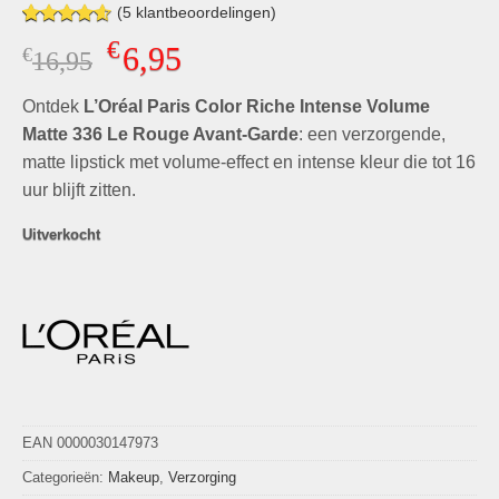
(
5
klantbeoordelingen)
Gewaardeerd
5
€
6,95
€
Oorspronkelijke
Huidige
16,95
4.60
op 5
gebaseerd
prijs
prijs
op
klant
Ontdek
L’Oréal Paris Color Riche Intense Volume
was:
is:
waarderingen
€16,95.
€6,95.
Matte 336 Le Rouge Avant-Garde
: een verzorgende,
matte lipstick met volume-effect en intense kleur die tot 16
uur blijft zitten.
Uitverkocht
EAN 0000030147973
Categorieën:
Makeup
,
Verzorging