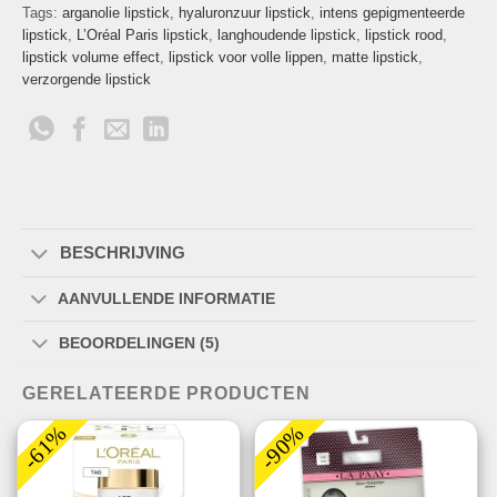
Tags:
arganolie lipstick
,
hyaluronzuur lipstick
,
intens gepigmenteerde
lipstick
,
L’Oréal Paris lipstick
,
langhoudende lipstick
,
lipstick rood
,
lipstick volume effect
,
lipstick voor volle lippen
,
matte lipstick
,
verzorgende lipstick
BESCHRIJVING
AANVULLENDE INFORMATIE
BEOORDELINGEN (5)
GERELATEERDE PRODUCTEN
-61%
-90%