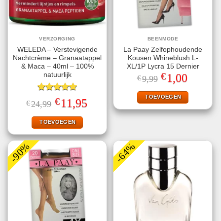
VERZORGING
BEENMODE
WELEDA – Verstevigende
La Paay Zelfophoudende
Nachtcrème – Granaatappel
Kousen Whineblush L-
& Maca – 40ml – 100%
XL/1P Lycra 15 Dernier
€
natuurlijk
Oorspronkelijke
Huidige
1,00
€
9,99
prijs
prijs
was:
is:
€9,99.
€1,00.
TOEVOEGEN
Gewaardeerd
€
Oorspronkelijke
Huidige
11,95
€
24,99
5.00
uit 5
prijs
prijs
was:
is:
€24,99.
€11,95.
TOEVOEGEN
-90%
-64%