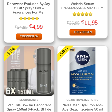
Rocawear Evolution By Jay-
Weleda Serum
z Edt Spray 50ml –
Granaatappel & Maca 30ml
Fragrances For Men
Gewaardeerd
€
Oorspronkelijke
Huidige
11,95
€
26,95
4.50
uit 5
Gewaardeerd
prijs
prijs
€
Oorspronkelijke
Huidige
4,99
€
24,95
5.00
uit 5
was:
is:
prijs
prijs
€26,95.
€11,95.
TOEVOEGEN
was:
is:
€24,95.
€4,99.
TOEVOEGEN
-81%
-58%
DEODORANTS
GEZICHTSVERZORGING
Van Gils BowTie Deodorant
Nivea Men Hyaluron Anti-
Spray 150ml 6-Pack: Blijf de
Age Gezichtscrème 50 ml