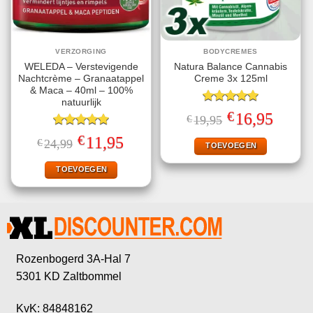
VERZORGING
BODYCREMES
WELEDA – Verstevigende
Natura Balance Cannabis
Nachtcrème – Granaatappel
Creme 3x 125ml
& Maca – 40ml – 100%
natuurlijk
Gewaardeerd
€
Oorspronkelijke
Huidige
16,95
€
19,95
5.00
uit 5
prijs
prijs
Gewaardeerd
was:
is:
€
Oorspronkelijke
Huidige
11,95
€
24,99
€19,95.
€16,95.
TOEVOEGEN
5.00
uit 5
prijs
prijs
was:
is:
€24,99.
€11,95.
TOEVOEGEN
Rozenbogerd 3A-Hal 7
5301 KD Zaltbommel
KvK: 84848162