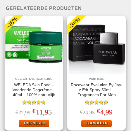
GERELATEERDE PRODUCTEN
-48%
-80%
GEZICHTSVERZORGING
PARFUMS
WELEDA Skin Food –
Rocawear Evolution By Jay-
Voedende Dagcrème –
z Edt Spray 50ml –
40ml – 100% natuurlijk
Fragrances For Men
Gewaardeerd
Gewaardeerd
€
€
Oorspronkelijke
Huidige
Oorspronkelijke
Huidige
11,95
4,99
€
22,99
€
24,95
5.00
uit 5
5.00
uit 5
prijs
prijs
prijs
prijs
was:
is:
was:
is:
€22,99.
€11,95.
€24,95.
€4,99.
TOEVOEGEN
TOEVOEGEN