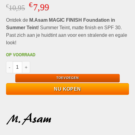
Gewaardeerd
4
€
7,99
€
Oorspronkelijke
Huidige
10,95
4.75
op 5
gebaseerd
prijs
prijs
op
klant
Ontdek de
was:
M.Asam MAGIC FINISH Foundation in
is:
waarderingen
€10,95.
€7,99.
Summer Teint
! Summer Teint, matte finish en SPF 30.
Past zich aan je huidtint aan voor een stralende en egale
look!
OP VOORRAAD
M.Asam MAGIC FINISH Foundation in Summer Teint aantal
TOEVOEGEN
NU KOPEN