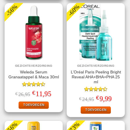
-56%
-60%
GEZICHTSVERZORGING
GEZICHTSVERZORGING
Weleda Serum
L’Oréal Paris Peeling Bright
Granaatappel & Maca 30ml
Reveal AHA+BHA+PHA 25
ml
Gewaardeerd
€
Oorspronkelijke
Huidige
11,95
€
26,95
4.50
uit 5
Gewaardeerd
prijs
prijs
€
Oorspronkelijke
Huidige
9,99
€
24,95
4.40
uit 5
was:
is:
prijs
prijs
€26,95.
€11,95.
TOEVOEGEN
was:
is:
€24,95.
€9,99.
TOEVOEGEN
-56%
-73%