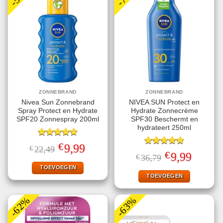
ZONNEBRAND
ZONNEBRAND
Nivea Sun Zonnebrand
NIVEA SUN Protect en
Spray Protect en Hydrate
Hydrate Zonnecrème
SPF20 Zonnespray 200ml
SPF30 Beschermt en
hydrateert 250ml
Gewaardeerd
€
Oorspronkelijke
Huidige
9,99
€
22,49
4.67
uit 5
Gewaardeerd
prijs
prijs
€
Oorspronkelijke
Huidige
9,99
€
36,79
4.78
uit 5
was:
is:
prijs
prijs
€22,49.
€9,99.
TOEVOEGEN
was:
is:
€36,79.
€9,99.
TOEVOEGEN
-62%
-63%