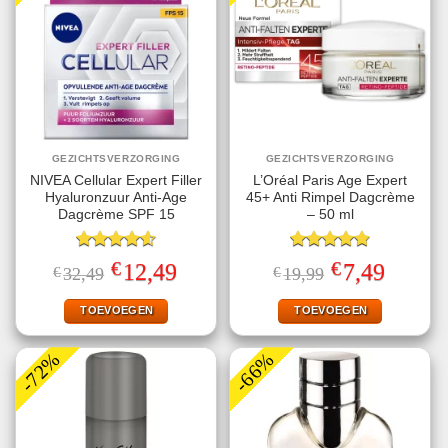
GEZICHTSVERZORGING
GEZICHTSVERZORGING
NIVEA Cellular Expert Filler
L’Oréal Paris Age Expert
Hyaluronzuur Anti-Age
45+ Anti Rimpel Dagcrème
Dagcrème SPF 15
– 50 ml
Gewaardeerd
Gewaardeerd
€
€
Oorspronkelijke
Huidige
Oorspronkelijke
Huidige
12,49
7,49
€
32,49
€
19,99
4.60
uit 5
4.80
uit 5
prijs
prijs
prijs
prijs
was:
is:
was:
is:
€32,49.
€12,49.
€19,99.
€7,49.
TOEVOEGEN
TOEVOEGEN
-72%
-66%