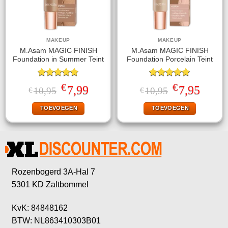
MAKEUP
MAKEUP
M.Asam MAGIC FINISH
M.Asam MAGIC FINISH
Foundation in Summer Teint
Foundation Porcelain Teint
Gewaardeerd
Gewaardeerd
€
€
Oorspronkelijke
Huidige
Oorspronkelijke
Huidige
7,99
7,95
10,95
10,95
€
€
4.75
uit 5
5.00
uit 5
prijs
prijs
prijs
prijs
was:
is:
was:
is:
TOEVOEGEN
TOEVOEGEN
€10,95.
€7,99.
€10,95.
€7,95.
Rozenbogerd 3A-Hal 7
5301 KD Zaltbommel
KvK: 84848162
BTW: NL863410303B01