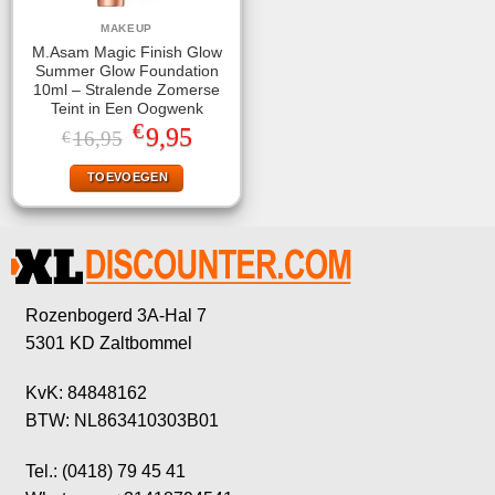
MAKEUP
M.Asam Magic Finish Glow
Summer Glow Foundation
10ml – Stralende Zomerse
Teint in Een Oogwenk
€
Oorspronkelijke
Huidige
9,95
16,95
€
prijs
prijs
was:
is:
TOEVOEGEN
€16,95.
€9,95.
Rozenbogerd 3A-Hal 7
5301 KD Zaltbommel
KvK: 84848162
BTW: NL863410303B01
Tel.: (0418) 79 45 41