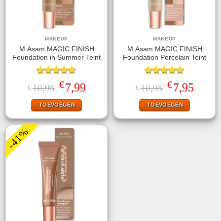
MAKEUP
MAKEUP
M.Asam MAGIC FINISH
M.Asam MAGIC FINISH
Foundation in Summer Teint
Foundation Porcelain Teint
Gewaardeerd
Gewaardeerd
€
€
Oorspronkelijke
Huidige
Oorspronkelijke
Huidige
7,99
7,95
10,95
10,95
€
€
4.75
uit 5
5.00
uit 5
prijs
prijs
prijs
prijs
was:
is:
was:
is:
TOEVOEGEN
TOEVOEGEN
€10,95.
€7,99.
€10,95.
€7,95.
-41%