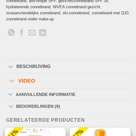
zonnebrand
,
anti-rimpel SPF
,
gezichtszonnebrand SPF 30
,
hydraterende zonnebrand
,
NIVEA zonnebrand gezicht
,
oceaanvriendelijke zonnebrand
,
ski-zonnebrand
,
zonnebrand met Q10
,
zonnebrand onder make-up
BESCHRIJVING
VIDEO
AANVULLENDE INFORMATIE
BEOORDELINGEN (9)
GERELATEERDE PRODUCTEN
-61%
-57%