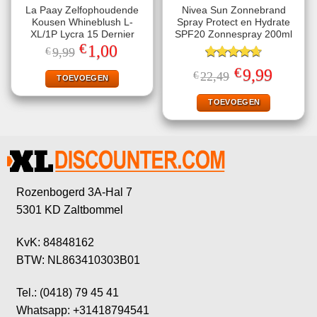
La Paay Zelfophoudende
Nivea Sun Zonnebrand
Kousen Whineblush L-
Spray Protect en Hydrate
XL/1P Lycra 15 Dernier
SPF20 Zonnespray 200ml
€
Oorspronkelijke
Huidige
1,00
€
9,99
prijs
prijs
was:
is:
Gewaardeerd
€
Oorspronkelijke
Huidige
9,99
€
22,49
€9,99.
€1,00.
TOEVOEGEN
4.67
uit 5
prijs
prijs
was:
is:
€22,49.
€9,99.
TOEVOEGEN
Rozenbogerd 3A-Hal 7
5301 KD Zaltbommel
KvK: 84848162
BTW: NL863410303B01
Tel.: (0418) 79 45 41
Whatsapp: +31418794541