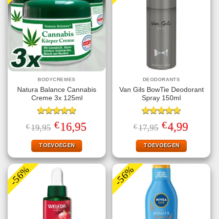
BODYCREMES
DEODORANTS
Natura Balance Cannabis
Van Gils BowTie Deodorant
Creme 3x 125ml
Spray 150ml
Gewaardeerd
Gewaardeerd
€
€
Oorspronkelijke
Huidige
Oorspronkelijke
Huidige
16,95
4,99
€
19,95
€
17,95
5.00
uit 5
5.00
uit 5
prijs
prijs
prijs
prijs
was:
is:
was:
is:
€19,95.
€16,95.
€17,95.
€4,99.
TOEVOEGEN
TOEVOEGEN
-56%
-56%