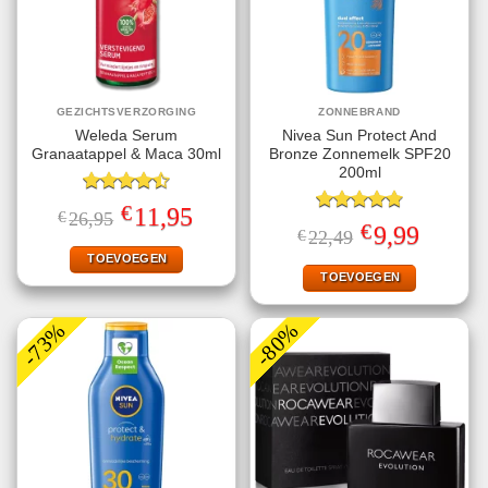
GEZICHTSVERZORGING
ZONNEBRAND
Weleda Serum
Nivea Sun Protect And
Granaatappel & Maca 30ml
Bronze Zonnemelk SPF20
200ml
Gewaardeerd
€
Oorspronkelijke
Huidige
11,95
€
26,95
4.50
uit 5
Gewaardeerd
prijs
prijs
€
Oorspronkelijke
Huidige
9,99
€
22,49
4.78
uit 5
was:
is:
prijs
prijs
€26,95.
€11,95.
TOEVOEGEN
was:
is:
€22,49.
€9,99.
TOEVOEGEN
-73%
-80%