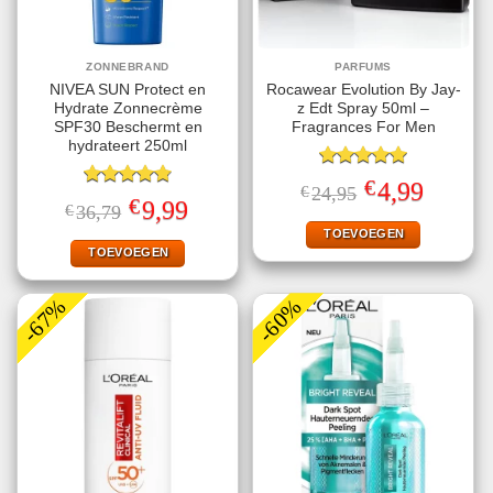
ZONNEBRAND
PARFUMS
NIVEA SUN Protect en
Rocawear Evolution By Jay-
Hydrate Zonnecrème
z Edt Spray 50ml –
SPF30 Beschermt en
Fragrances For Men
hydrateert 250ml
Gewaardeerd
€
Oorspronkelijke
Huidige
4,99
€
24,95
5.00
uit 5
Gewaardeerd
prijs
prijs
€
Oorspronkelijke
Huidige
9,99
€
36,79
4.78
uit 5
was:
is:
prijs
prijs
€24,95.
€4,99.
TOEVOEGEN
was:
is:
€36,79.
€9,99.
TOEVOEGEN
-67%
-60%