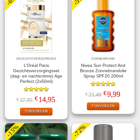
GEZICHTSVERZORGING
ZONNEBRAND
L’Oréal Paris
Nivea Sun Protect And
Gezichtsverzorgingsset
Bronze Zonnebrandolie
(dag- en nachtcrème) Age
Spray SPF20 200ml
Perfect (2x50ml)
Gewaardeerd
€
Oorspronkelijke
Huidige
9,99
€
23,49
4.78
uit 5
Gewaardeerd
prijs
prijs
€
Oorspronkelijke
Huidige
14,95
€
37,95
5.00
uit 5
was:
is:
prijs
prijs
€23,49.
€9,99.
TOEVOEGEN
was:
is:
€37,95.
€14,95.
TOEVOEGEN
-15%
-72%