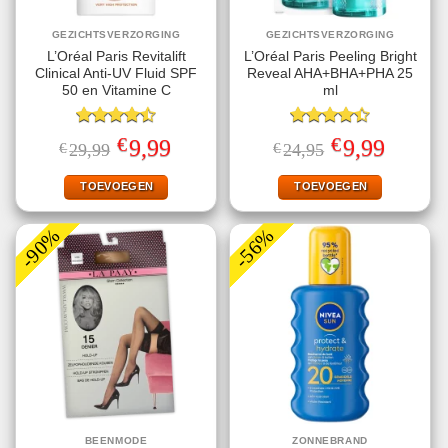
GEZICHTSVERZORGING
GEZICHTSVERZORGING
L’Oréal Paris Revitalift
L’Oréal Paris Peeling Bright
Clinical Anti-UV Fluid SPF
Reveal AHA+BHA+PHA 25
50 en Vitamine C
ml
Gewaardeerd
Gewaardeerd
€
€
Oorspronkelijke
Huidige
Oorspronkelijke
Huidige
9,99
9,99
€
29,99
€
24,95
4.50
uit 5
4.40
uit 5
prijs
prijs
prijs
prijs
was:
is:
was:
is:
€29,99.
€9,99.
€24,95.
€9,99.
TOEVOEGEN
TOEVOEGEN
-90%
-56%
BEENMODE
ZONNEBRAND