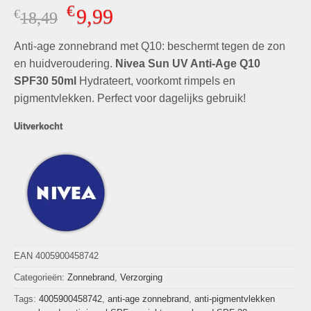
Gewaardeerd
9
€
9,99
€
Oorspronkelijke
Huidige
18,49
5.00
op 5
gebaseerd
prijs
prijs
op
klant
Anti-age zonnebrand met Q10: beschermt tegen de zon
was:
is:
waarderingen
€18,49.
€9,99.
en huidveroudering.
Nivea Sun UV Anti-Age Q10
SPF30 50ml
Hydrateert, voorkomt rimpels en
pigmentvlekken. Perfect voor dagelijks gebruik!
Uitverkocht
EAN 4005900458742
Categorieën:
Zonnebrand
,
Verzorging
Tags:
4005900458742
,
anti-age zonnebrand
,
anti-pigmentvlekken