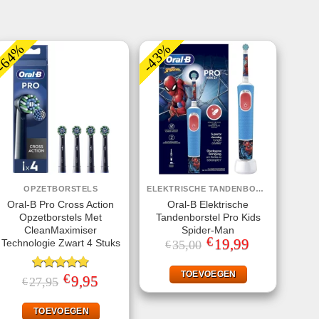
-64%
-43%
OPZETBORSTELS
ELEKTRISCHE TANDENBORSTELS
Oral-B Pro Cross Action
Oral-B Elektrische
Opzetborstels Met
Tandenborstel Pro Kids
CleanMaximiser
Spider-Man
€
Oorspronkelijke
19,99
Huidige
Technologie Zwart 4 Stuks
35,00
€
prijs
prijs
was:
is:
€35,00.
€19,99.
TOEVOEGEN
€
Gewaardeerd
Oorspronkelijke
9,95
Huidige
27,95
€
prijs
prijs
4.75
uit 5
was:
is:
€27,95.
€9,95.
TOEVOEGEN