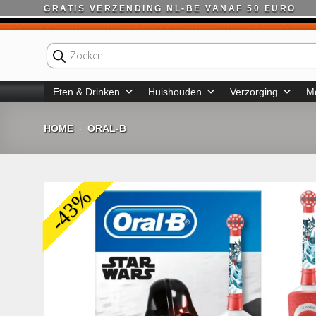
Ga
GRATIS VERZENDING NL-BE VANAF 50 EURO
naar
inhoud
Producten
zoeken
Eten & Drinken
Huishouden
Verzorging
M
HOME
ORAL-B
-
-43%