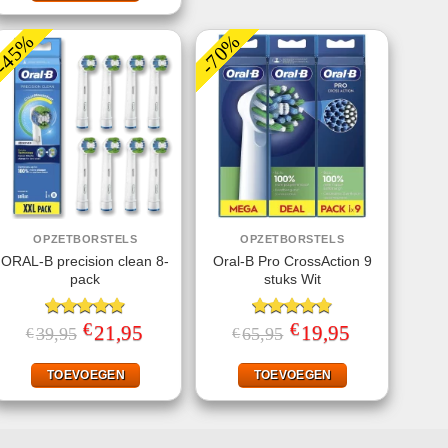
-45%
-70%
OPZETBORSTELS
OPZETBORSTELS
ORAL-B precision clean 8-
Oral-B Pro CrossAction 9
pack
stuks Wit
€
€
Gewaardeerd
Oorspronkelijke
21,95
Huidige
Gewaardeerd
Oorspronkelijke
19,95
Huidige
39,95
65,95
€
€
prijs
prijs
prijs
prijs
4.91
uit 5
4.80
uit 5
was:
is:
was:
is:
€39,95.
€21,95.
€65,95.
€19,95.
TOEVOEGEN
TOEVOEGEN