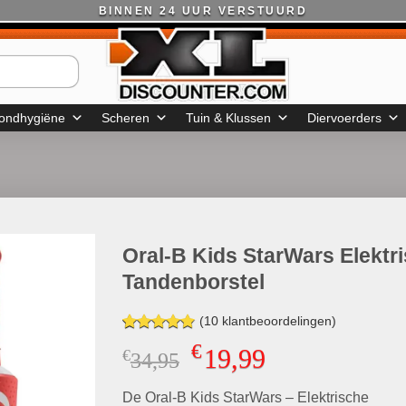
BINNEN 24 UUR VERSTUURD
ondhygiëne
Scheren
Tuin & Klussen
Diervoerders
Oral-B Kids StarWars Elektr
Tandenborstel
(
10
klantbeoordelingen)
Gewaardeerd
10
€
19,99
€
Oorspronkelijke
Huidige
34,95
4.80
op 5
gebaseerd
prijs
prijs
op
klant
De Oral-B Kids StarWars – Elektrische
was:
is:
waarderingen