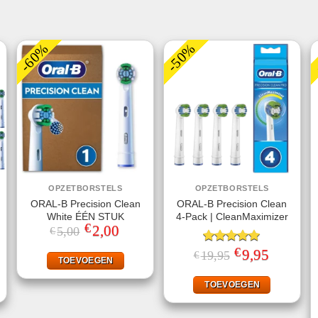
-60%
-50%
OPZETBORSTELS
OPZETBORSTELS
ORAL-B Precision Clean
ORAL-B Precision Clean
White ÉÉN STUK
4-Pack | CleanMaximizer
€
Oorspronkelijke
2,00
Huidige
5,00
€
prijs
prijs
was:
is:
€
ke
ige
Gewaardeerd
Oorspronkelijke
9,95
Huidige
19,95
€
€5,00.
€2,00.
TOEVOEGEN
prijs
prijs
5.00
uit 5
was:
is:
95.
€19,95.
€9,95.
TOEVOEGEN