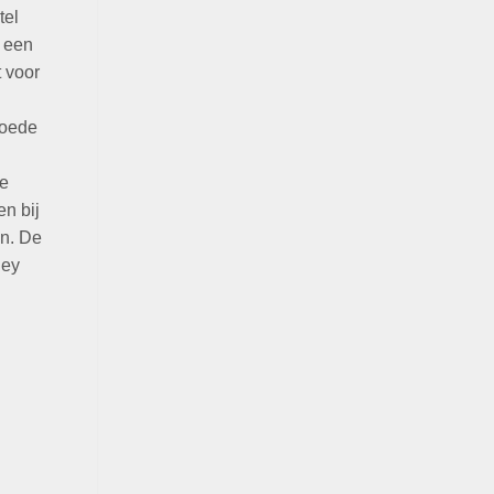
tel
t een
 voor
goede
te
en bij
n. De
ney