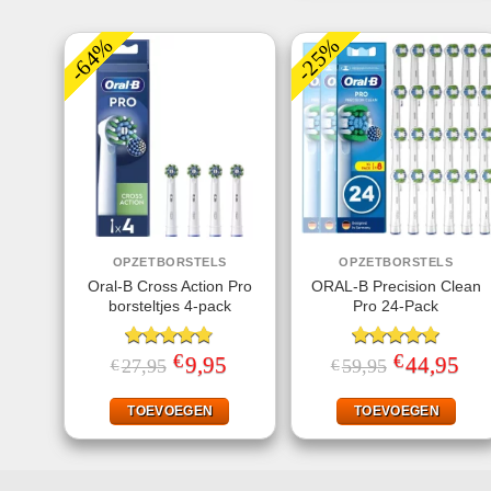
-64%
-25%
OPZETBORSTELS
OPZETBORSTELS
Oral-B Cross Action Pro
ORAL-B Precision Clean
borsteltjes 4-pack
Pro 24-Pack
€
€
Gewaardeerd
Oorspronkelijke
9,95
Huidige
Gewaardeerd
Oorspronkelij
44,95
Huid
27,95
59,95
€
€
prijs
prijs
prijs
prijs
4.75
uit 5
5.00
uit 5
was:
is:
was:
is:
€27,95.
€9,95.
€59,95.
€44,
TOEVOEGEN
TOEVOEGEN