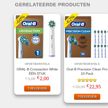
GERELATEERDE PRODUCTEN
-60%
-62%
OPZETBORSTELS
OPZETBORSTELS
ORAL-B Crossaction White
Oral-B Precision Clean Pro
ÉÉN STUK
10-Pack
€
Oorspronkelijke
2,00
Huidige
5,00
€
prijs
prijs
was:
is:
€
Gewaardeerd
Oorspronkelij
22,95
Huid
59,99
€
€5,00.
€2,00.
TOEVOEGEN
prijs
prijs
5.00
uit 5
was:
is:
€59,99.
€22,
TOEVOEGEN