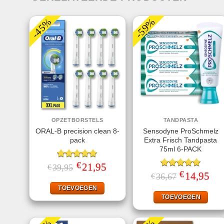
-45%
-59%
OPZETBORSTELS
TANDPASTA
ORAL-B precision clean 8-
Sensodyne ProSchmelz
pack
Extra Frisch Tandpasta
75ml 6-PACK
€
Gewaardeerd
Oorspronkelijke
21,95
Huidige
39,95
€
prijs
prijs
4.91
uit 5
€
Gewaardeerd
Oorspronkelij
14,95
Huid
36,67
€
was:
is:
prijs
prijs
5.00
uit 5
€39,95.
€21,95.
was:
is:
TOEVOEGEN
€36,67.
€14,
TOEVOEGEN