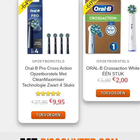
-64%
-60%
OPZETBORSTELS
OPZETBORSTELS
Oral-B Pro Cross Action
ORAL-B Crossaction White
Opzetborstels Met
ÉÉN STUK
€
Oorspronkeli
2,00
Huidi
CleanMaximiser
5,00
€
prijs
prijs
Technologie Zwart 4 Stuks
was:
is:
€5,00.
€2,00
TOEVOEGEN
€
Gewaardeerd
Oorspronkelijke
9,95
Huidige
27,95
€
prijs
prijs
4.75
uit 5
was:
is:
€27,95.
€9,95.
TOEVOEGEN