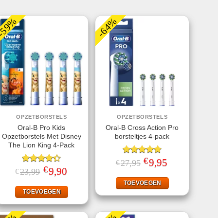
-59%
-64%
OPZETBORSTELS
OPZETBORSTELS
Oral-B Pro Kids
Oral-B Cross Action Pro
Opzetborstels Met Disney
borsteltjes 4-pack
The Lion King 4-Pack
€
Gewaardeerd
Oorspronkelijke
9,95
Huidige
27,95
€
prijs
prijs
€
4.75
uit 5
Gewaardeerd
Oorspronkelijke
9,90
Huidige
23,99
€
was:
is:
prijs
prijs
4.33
uit 5
€27,95.
€9,95.
was:
is:
TOEVOEGEN
€23,99.
€9,90.
TOEVOEGEN