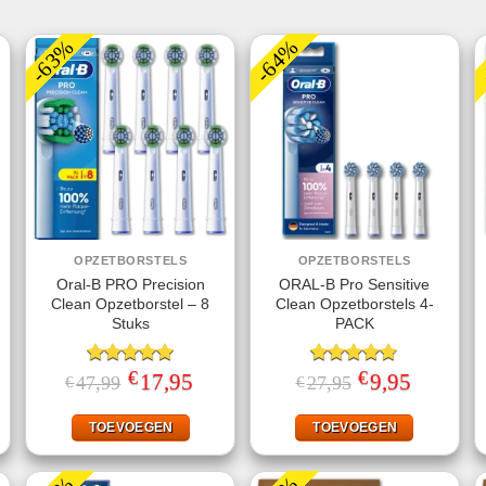
-63%
-64%
OPZETBORSTELS
OPZETBORSTELS
Oral-B PRO Precision
ORAL-B Pro Sensitive
Clean Opzetborstel – 8
Clean Opzetborstels 4-
Stuks
PACK
€
€
ke
ige
Gewaardeerd
Oorspronkelijke
17,95
Huidige
Gewaardeerd
Oorspronkelijke
9,95
Huidige
47,99
27,95
€
€
prijs
prijs
prijs
prijs
5.00
uit 5
4.75
uit 5
was:
is:
was:
is:
95.
€47,99.
€17,95.
€27,95.
€9,95.
TOEVOEGEN
TOEVOEGEN