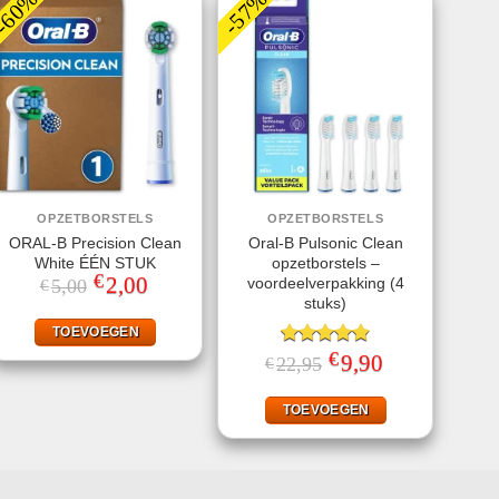
-60%
-57%
OPZETBORSTELS
OPZETBORSTELS
ORAL-B Precision Clean
Oral-B Pulsonic Clean
White ÉÉN STUK
opzetborstels –
€
Oorspronkelijke
2,00
Huidige
voordeelverpakking (4
5,00
€
prijs
prijs
stuks)
was:
is:
€5,00.
€2,00.
TOEVOEGEN
€
Gewaardeerd
Oorspronkelijke
9,90
Huidige
22,95
€
prijs
prijs
4.87
uit 5
was:
is:
€22,95.
€9,90.
TOEVOEGEN