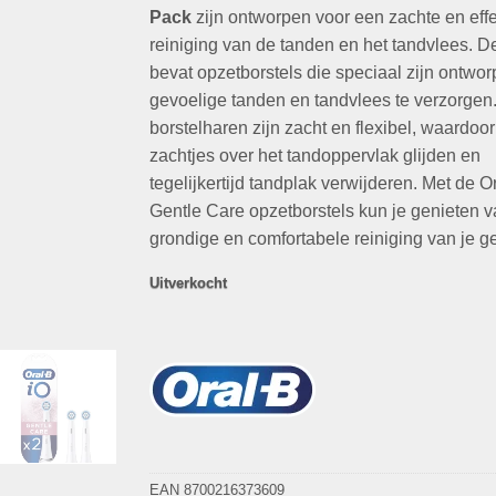
€19,99.
€9,95.
Pack
zijn ontworpen voor een zachte en eff
reiniging van de tanden en het tandvlees. D
bevat opzetborstels die speciaal zijn ontwo
gevoelige tanden en tandvlees te verzorgen
borstelharen zijn zacht en flexibel, waardoor
zachtjes over het tandoppervlak glijden en
tegelijkertijd tandplak verwijderen. Met de O
Gentle Care opzetborstels kun je genieten 
grondige en comfortabele reiniging van je ge
Uitverkocht
EAN 8700216373609