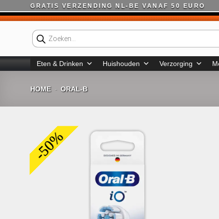
Ga
GRATIS VERZENDING NL-BE VANAF 50 EURO
naar
inhoud
Producten
zoeken
Eten & Drinken
Huishouden
Verzorging
M
HOME
ORAL-B
-
-50%