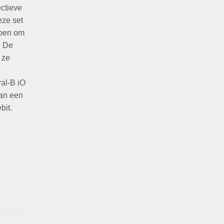
ectieve
eze set
rpen om
. De
 ze
ral-B iO
van een
bit.