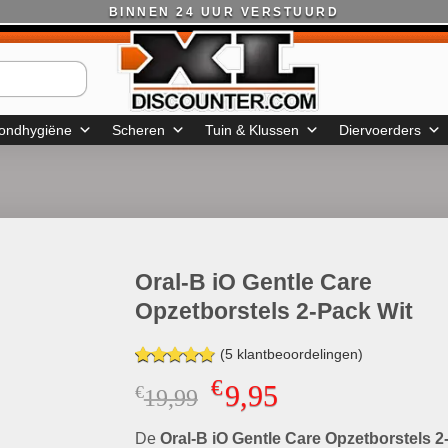
BINNEN 24 UUR VERSTUURD
ondhygiëne
Scheren
Tuin & Klussen
Diervoerders
Oral-B iO Gentle Care
Opzetborstels 2-Pack Wit
(
5
klantbeoordelingen)
Gewaardeerd
4
€
9,95
€
Oorspronkelijke
Huidige
19,99
4.75
op 5
gebaseerd
prijs
prijs
op
klant
De
Oral-B iO Gentle Care Opzetborstels 2
was:
is:
waarderingen