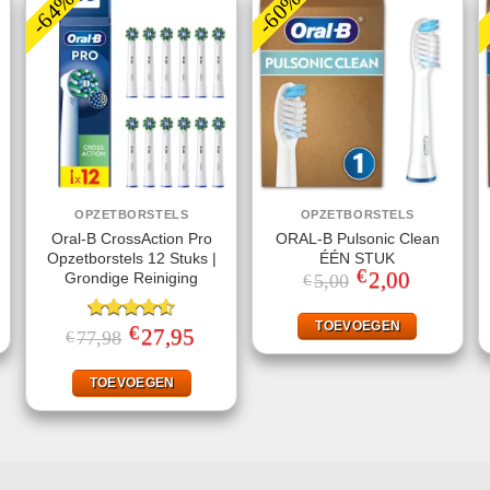
-64%
-60%
OPZETBORSTELS
OPZETBORSTELS
Oral-B CrossAction Pro
ORAL-B Pulsonic Clean
Opzetborstels 12 Stuks |
ÉÉN STUK
€
jke
ge
Oorspronkelijke
2,00
Huidige
Grondige Reiniging
5,00
€
prijs
prijs
was:
is:
.
€5,00.
€2,00.
TOEVOEGEN
€
Gewaardeerd
Oorspronkelijke
27,95
Huidige
77,98
€
prijs
prijs
4.50
uit 5
was:
is:
€77,98.
€27,95.
TOEVOEGEN