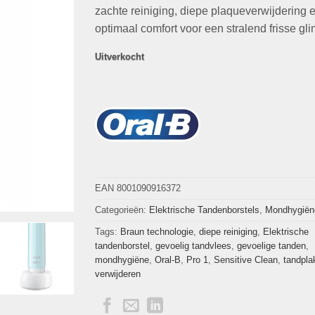
€45,95.
€35,95.
zachte reiniging, diepe plaqueverwijdering 
optimaal comfort voor een stralend frisse gli
Uitverkocht
EAN 8001090916372
Categorieën:
Elektrische Tandenborstels
,
Mondhygiën
Tags:
Braun technologie
,
diepe reiniging
,
Elektrische
tandenborstel
,
gevoelig tandvlees
,
gevoelige tanden
,
mondhygiëne
,
Oral-B
,
Pro 1
,
Sensitive Clean
,
tandpla
verwijderen