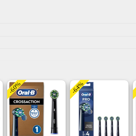
-60%
-64%