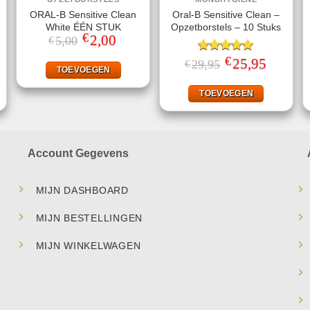
ORAL-B Sensitive Clean
Oral-B Sensitive Clean –
White ÉÉN STUK
Opzetborstels – 10 Stuks
€
Oorspronkelijke
2,00
Huidige
5,00
€
prijs
prijs
was:
is:
€
ke
ige
Gewaardeerd
Oorspronkelijke
25,95
Huidige
29,95
€
€5,00.
€2,00.
TOEVOEGEN
prijs
prijs
4.86
uit 5
was:
is:
99.
€29,95.
€25,95.
TOEVOEGEN
Account Gegevens
MIJN DASHBOARD
MIJN BESTELLINGEN
MIJN WINKELWAGEN