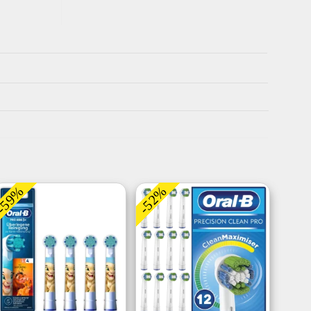
-59%
-52%