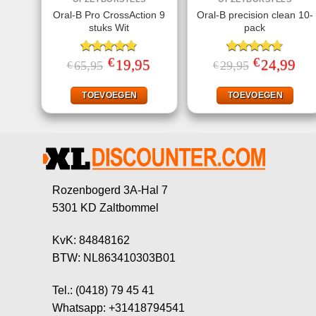
Oral-B Pro CrossAction 9
Oral-B precision clean 10-
stuks Wit
pack
€
€
Gewaardeerd
Oorspronkelijke
19,95
Huidige
Gewaardeerd
Oorspronkelij
24,99
Huid
65,95
29,95
€
€
prijs
prijs
prijs
prijs
4.80
uit 5
4.70
uit 5
was:
is:
was:
is:
€65,95.
€19,95.
€29,95.
€24,
TOEVOEGEN
TOEVOEGEN
Rozenbogerd 3A-Hal 7
5301 KD Zaltbommel
KvK: 84848162
BTW: NL863410303B01
Tel.: (0418) 79 45 41
Whatsapp: +31418794541