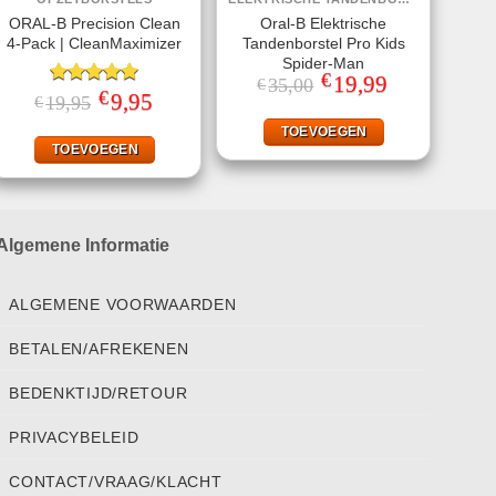
ORAL-B Precision Clean
Oral-B Elektrische
4-Pack | CleanMaximizer
Tandenborstel Pro Kids
Spider-Man
€
Oorspronkelijke
19,99
Huidige
35,00
€
€
prijs
prijs
Gewaardeerd
Oorspronkelijke
9,95
Huidige
19,95
€
was:
is:
prijs
prijs
5.00
uit 5
€35,00.
€19,99.
was:
is:
TOEVOEGEN
€19,95.
€9,95.
TOEVOEGEN
Algemene Informatie
ALGEMENE VOORWAARDEN
BETALEN/AFREKENEN
BEDENKTIJD/RETOUR
PRIVACYBELEID
CONTACT/VRAAG/KLACHT