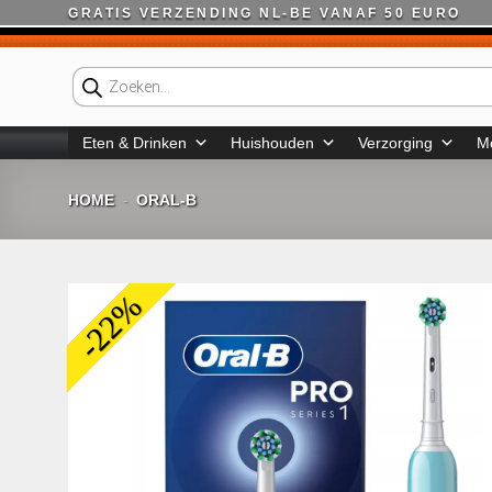
Ga
GRATIS VERZENDING NL-BE VANAF 50 EURO
naar
inhoud
Producten
zoeken
Eten & Drinken
Huishouden
Verzorging
M
HOME
ORAL-B
-
-22%