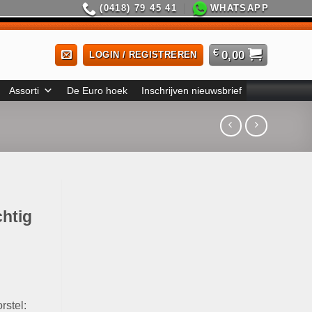
(0418) 79 45 41
WHATSAPP
€
0,00
LOGIN / REGISTREREN
Assorti
De Euro hoek
Inschrijven nieuwsbrief
chtig
rstel: