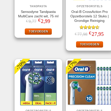
TANDPASTA
OPZETBORSTELS
Sensodyne Tandpasta
Oral-B CrossAction Pro
MultiCare zacht wit, 75 ml
Opzetborstels 12 Stuks |
€
Oorspronkelijke
2,99
Huidige
Grondige Reiniging
9,77
€
prijs
prijs
was:
is:
€9,77.
€2,99.
TOEVOEGEN
€
Gewaardeerd
Oorspronkelij
27,95
Huid
77,98
€
prijs
prijs
4.50
uit 5
was:
is:
€77,98.
€27,
TOEVOEGEN
-70%
-17%
OPZETBORSTELS
OPZETBORSTELS