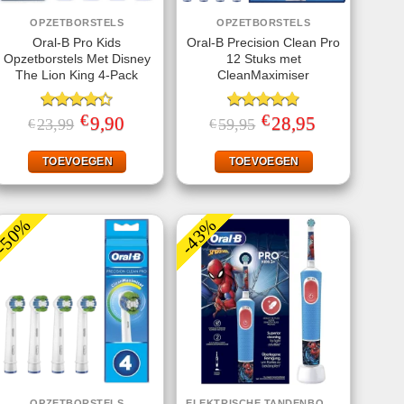
OPZETBORSTELS
OPZETBORSTELS
Oral-B Pro Kids
Oral-B Precision Clean Pro
Opzetborstels Met Disney
12 Stuks met
The Lion King 4-Pack
CleanMaximiser
€
€
Gewaardeerd
Oorspronkelijke
9,90
Huidige
Gewaardeerd
Oorspronkelijke
28,95
Huidige
23,99
59,95
€
€
prijs
prijs
prijs
prijs
4.33
uit 5
4.75
uit 5
was:
is:
was:
is:
€23,99.
€9,90.
€59,95.
€28,95.
TOEVOEGEN
TOEVOEGEN
-50%
-43%
OPZETBORSTELS
ELEKTRISCHE TANDENBORSTELS