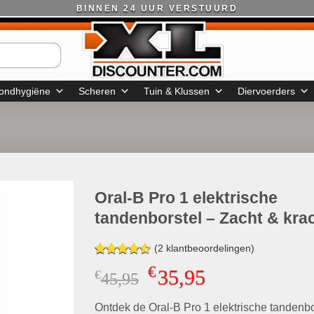
BINNEN 24 UUR VERSTUURD
ondhygiëne
Scheren
Tuin & Klussen
Diervoerders
Oral-B Pro 1 elektrische
tandenborstel – Zacht & kra
(
2
klantbeoordelingen)
Gewaardeerd
2
€
35,95
€
Oorspronkelijke
Huidige
45,95
4.50
op 5
gebaseerd
prijs
prijs
op
klant
Ontdek de Oral-B Pro 1 elektrische tandenbo
was:
is:
waarderingen