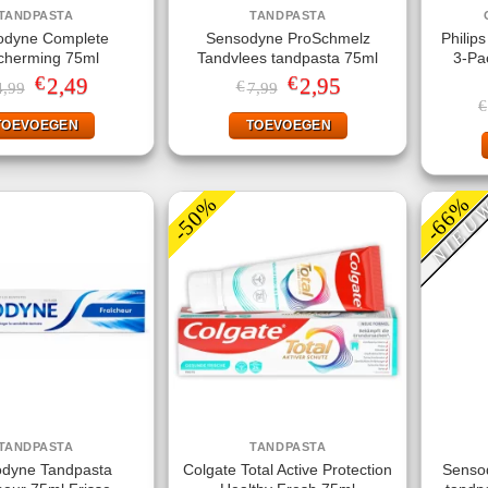
TANDPASTA
TANDPASTA
odyne Complete
Sensodyne ProSchmelz
Philip
cherming 75ml
Tandvlees tandpasta 75ml
3-Pa
€
€
Oorspronkelijke
2,49
Huidige
Oorspronkelijke
2,95
Huidige
€
4,99
7,99
prijs
prijs
prijs
prijs
€
was:
is:
was:
is:
TOEVOEGEN
TOEVOEGEN
€4,99.
€2,49.
€7,99.
€2,95.
-50%
-66%
NIEU
TANDPASTA
TANDPASTA
dyne Tandpasta
Colgate Total Active Protection
Sensod