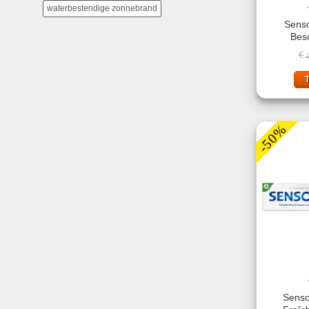
waterbestendige zonnebrand
Sens
Bes
€
-50%
Senso