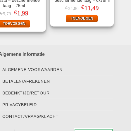
asta – Beschermende
Beschermende laag – 6x75ml
laag – 75ml
€
Oorspronkelijke
11,49
Huidige
€
34,80
prijs
prijs
€
Oorspronkelijke
1,99
Huidige
€
5,79
was:
is:
prijs
prijs
TOEVOEGEN
€34,80.
€11,49.
was:
is:
TOEVOEGEN
€5,79.
€1,99.
Algemene Informatie
ALGEMENE VOORWAARDEN
BETALEN/AFREKENEN
BEDENKTIJD/RETOUR
PRIVACYBELEID
CONTACT/VRAAG/KLACHT