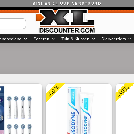
BINNEN 24 UUR VERSTUURD
ondhygiëne
Scheren
Tuin & Klussen
Diervoerders
-60%
-50%