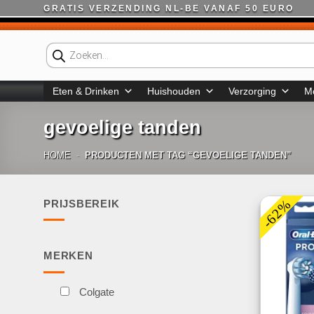
Ga
GRATIS VERZENDING NL-BE VANAF 50 EURO
naar
inhoud
Producten
zoeken
Eten & Drinken
Huishouden
Verzorging
M
gevoelige tanden
HOME
-
PRODUCTEN MET TAG “GEVOELIGE TANDEN”
-62%
PRIJSBEREIK
Min.
Max.
prijs
prijs
MERKEN
Colgate