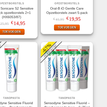
OPZETBORSTELS
OPZETBORSTELS
s Sonicare S2 Sensitive
Oral-B iO Gentle Care
ck opzetborstels 2+1
Opzetborstels zwart 5-pack
(HX6053/87)
€
Oorspronkelijke
19,95
Huidige
€
41,95
prijs
prijs
€
Oorspronkelijke
14,95
Huidige
25,95
was:
is:
prijs
prijs
TOEVOEGEN
€41,95.
€19,95.
was:
is:
TOEVOEGEN
€25,95.
€14,95.
-67%
W
NIEUW
TANDPASTA
TANDPASTA
yne Sensitive Fluorid
Sensodyne Sensitive Fluorid –