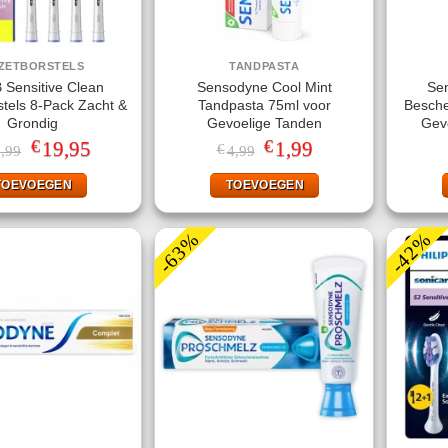
ZETBORSTELS
TANDPASTA
 Sensitive Clean
Sensodyne Cool Mint
Se
tels 8-Pack Zacht &
Tandpasta 75ml voor
Besche
Grondig
Gevoelige Tanden
Gev
€
€
Oorspronkelijke
19,95
Huidige
Oorspronkelijke
1,99
Huidige
€
,99
4,99
prijs
prijs
prijs
prijs
was:
is:
was:
is:
TOEVOEGEN
TOEVOEGEN
€51,99.
€19,95.
€4,99.
€1,99.
-63%
-42%