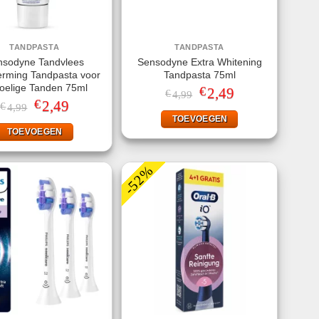
TANDPASTA
TANDPASTA
nsodyne Tandvlees
Sensodyne Extra Whitening
rming Tandpasta voor
Tandpasta 75ml
oelige Tanden 75ml
€
Oorspronkelijke
2,49
Huidige
€
4,99
prijs
prijs
€
Oorspronkelijke
2,49
Huidige
€
4,99
was:
is:
prijs
prijs
TOEVOEGEN
€4,99.
€2,49.
was:
is:
TOEVOEGEN
€4,99.
€2,49.
-52%