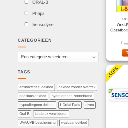
ORAL-B
Philips
OP
Sensodyne
Oral-B
Opzetbors
CATEGORIEËN
€
51
-50%
TAGS
antibacterieel dekbed
dekbed zonder overtrek
hoesloos dekbed
hydraterende zonnebrand
hypoallergeen dekbed
L’Oréal Paris
nivea
Oral-B
tandplak verwijderen
UVA/UVB-bescherming
wasbaar dekbed