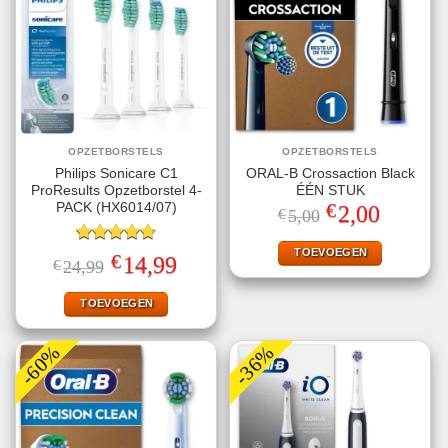
OPZETBORSTELS
OPZETBORSTELS
Philips Sonicare C1
ORAL-B Crossaction Black
ProResults Opzetborstel 4-
ÉÉN STUK
€
PACK (HX6014/07)
Oorspronkelijke
Huidige
2,00
€
5,00
prijs
prijs
was:
is:
€5,00.
€2,00.
TOEVOEGEN
Gewaardeerd
€
Oorspronkelijke
Huidige
14,99
€
24,99
4.75
uit 5
prijs
prijs
was:
is:
€24,99.
€14,99.
TOEVOEGEN
-60%
-36%