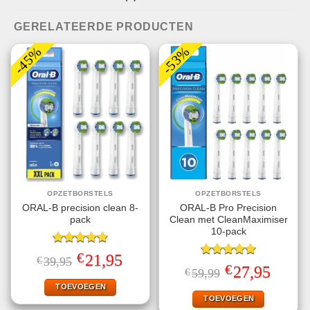
GERELATEERDE PRODUCTEN
-45%
-53%
OPZETBORSTELS
OPZETBORSTELS
ORAL-B precision clean 8-
ORAL-B Pro Precision
pack
Clean met CleanMaximiser
10-pack
Gewaardeerd
€
Oorspronkelijke
Huidige
21,95
€
39,95
4.91
uit 5
Gewaardeerd
prijs
prijs
€
Oorspronkelijke
Huidige
27,95
€
59,99
5.00
uit 5
was:
is:
prijs
prijs
€39,95.
€21,95.
TOEVOEGEN
was:
is:
€59,99.
€27,95.
TOEVOEGEN