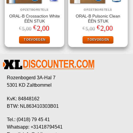
OPZETBORSTELS
OPZETBORSTELS
ORAL-B Crossaction White
ORAL-B Pulsonic Clean
ÉÉN STUK
ÉÉN STUK
€
€
Oorspronkelijke
Huidige
Oorspronkelijke
Huidige
2,00
2,00
€
5,00
€
5,00
prijs
prijs
prijs
prijs
was:
is:
was:
is:
€5,00.
€2,00.
€5,00.
€2,00.
TOEVOEGEN
TOEVOEGEN
Rozenbogerd 3A-Hal 7
5301 KD Zaltbommel
KvK: 84848162
BTW: NL863410303B01
Tel.: (0418) 79 45 41
Whatsapp: +31418794541