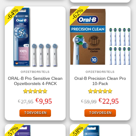
-64%
-62%
OPZETBORSTELS
OPZETBORSTELS
ORAL-B Pro Sensitive Clean
Oral-B Precision Clean Pro
Opzetborstels 4-PACK
10-Pack
Gewaardeerd
Gewaardeerd
€
€
Oorspronkelijke
Huidige
Oorspronkelijke
Huidige
9,95
22,95
€
27,95
€
59,99
4.75
uit 5
5.00
uit 5
prijs
prijs
prijs
prijs
was:
is:
was:
is:
€27,95.
€9,95.
€59,99.
€22,95.
TOEVOEGEN
TOEVOEGEN
-57%
-58%