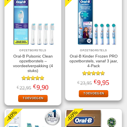
OPZETBORSTELS
OPZETBORSTELS
Oral-B Pulsonic Clean
Oral-B Kinder Frozen PRO
opzetborstels –
opzetborstels, vanaf 3 jaar,
voordeelverpakking (4
4-Pack
stuks)
Gewaardeerd
€
Oorspronkelijke
Huidige
9,95
€
23,95
4.67
uit 5
Gewaardeerd
prijs
prijs
€
Oorspronkelijke
Huidige
9,90
€
22,95
4.87
uit 5
was:
is:
prijs
prijs
€23,95.
€9,95.
TOEVOEGEN
was:
is:
€22,95.
€9,90.
TOEVOEGEN
-40%
-60%