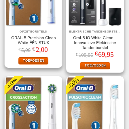
OPZETBORSTELS
ELEKTRISCHE TANDENBORSTELS
ORAL-B Precision Clean
Oral-B iO White Clean –
White ÉÉN STUK
Innovatieve Elektrische
€
Tandenborstel
Oorspronkelijke
Huidige
2,00
€
5,00
prijs
prijs
€
Oorspronkelijke
Huidige
69,95
€
109,95
was:
is:
prijs
prijs
€5,00.
€2,00.
TOEVOEGEN
was:
is:
€109,95.
€69,95.
TOEVOEGEN
-60%
-60%