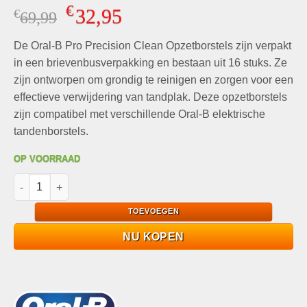
Gewaardeerd
9
€
32,95
€
Oorspronkelijke
Huidige
69,99
4.78
op 5
gebaseerd
prijs
prijs
op
klant
De Oral-B Pro Precision Clean Opzetborstels zijn verpakt
was:
is:
waarderingen
€69,99.
€32,95.
in een brievenbusverpakking en bestaan uit 16 stuks. Ze
zijn ontworpen om grondig te reinigen en zorgen voor een
effectieve verwijdering van tandplak. Deze opzetborstels
zijn compatibel met verschillende Oral-B elektrische
tandenborstels.
OP VOORRAAD
Oral-B Pro Precision Clean Opzetborstels 16 stuks aantal
TOEVOEGEN
NU KOPEN