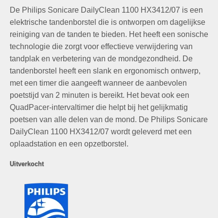
prijs
prijs
De Philips Sonicare DailyClean 1100 HX3412/07 is een
was:
is:
€39,95.
€25,95.
elektrische tandenborstel die is ontworpen om dagelijkse
reiniging van de tanden te bieden. Het heeft een sonische
technologie die zorgt voor effectieve verwijdering van
tandplak en verbetering van de mondgezondheid. De
tandenborstel heeft een slank en ergonomisch ontwerp,
met een timer die aangeeft wanneer de aanbevolen
poetstijd van 2 minuten is bereikt. Het bevat ook een
QuadPacer-intervaltimer die helpt bij het gelijkmatig
poetsen van alle delen van de mond. De Philips Sonicare
DailyClean 1100 HX3412/07 wordt geleverd met een
oplaadstation en een opzetborstel.
Uitverkocht