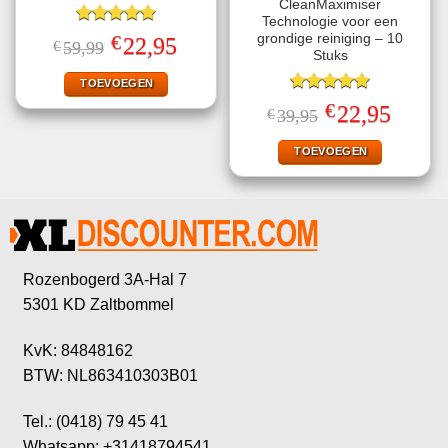
CleanMaximiser
Technologie voor een
Gewaardeerd
€
grondige reiniging – 10
Oorspronkelijke
Huidige
22,95
€
59,99
5.00
uit 5
prijs
prijs
Stuks
was:
is:
€59,99.
€22,95.
TOEVOEGEN
Gewaardeerd
€
Oorspronkelijke
Huidige
22,95
€
39,95
5.00
uit 5
prijs
prijs
was:
is:
€39,95.
€22,95.
TOEVOEGEN
Rozenbogerd 3A-Hal 7
5301 KD Zaltbommel
KvK: 84848162
BTW: NL863410303B01
Tel.: (0418) 79 45 41
Whatsapp: +31418794541