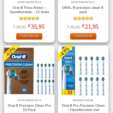
OPZETBORSTELS
OPZETBORSTELS
Oral-B Floss Action –
ORAL-B precision clean 8-
Opzetborstels – 12 stuks
pack
Gewaardeerd
Gewaardeerd
€
€
Oorspronkelijke
Huidige
Oorspronkelijke
Huidige
35,95
21,95
€
39,95
€
39,95
5.00
uit 5
4.91
uit 5
prijs
prijs
prijs
prijs
was:
is:
was:
is:
€39,95.
€35,95.
€39,95.
€21,95.
TOEVOEGEN
TOEVOEGEN
-62%
-43%
OPZETBORSTELS
MONDHYGIËNE
Oral-B Precision Clean Pro
Oral-B Pro Precision Clean
10-Pack
– Opzetborstels met