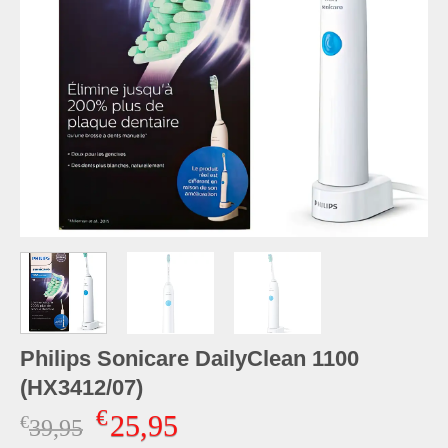
Philips Sonicare DailyClean 1100
(HX3412/07)
€
25,95
€
Oorspronkelijke
Huidige
39,95