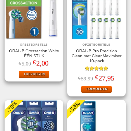
OPZETBORSTELS
OPZETBORSTELS
ORAL-B Crossaction White
ORAL-B Pro Precision
ÉÉN STUK
Clean met CleanMaximiser
€
10-pack
Oorspronkelijke
Huidige
2,00
€
5,00
prijs
prijs
was:
is:
€5,00.
€2,00.
TOEVOEGEN
Gewaardeerd
€
Oorspronkelijke
Huidige
27,95
€
59,99
5.00
uit 5
prijs
prijs
was:
is:
€59,99.
€27,95.
TOEVOEGEN
-70%
-58%