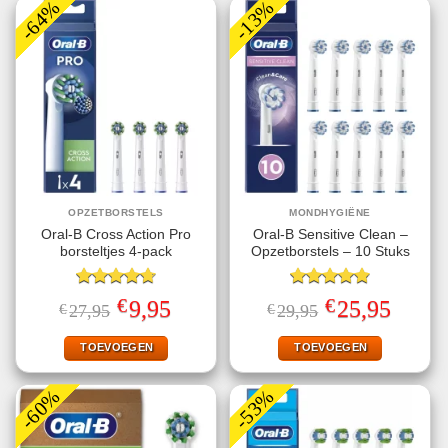
-64%
-13%
OPZETBORSTELS
MONDHYGIËNE
Oral-B Cross Action Pro
Oral-B Sensitive Clean –
borsteltjes 4-pack
Opzetborstels – 10 Stuks
Gewaardeerd
Gewaardeerd
€
€
Oorspronkelijke
Huidige
Oorspronkelijke
Huidige
9,95
25,95
€
27,95
€
29,95
4.75
uit 5
4.86
uit 5
prijs
prijs
prijs
prijs
was:
is:
was:
is:
€27,95.
€9,95.
€29,95.
€25,95.
TOEVOEGEN
TOEVOEGEN
-60%
-53%