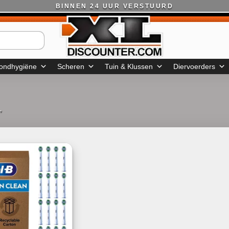
BINNEN 24 UUR VERSTUURD
ondhygiëne
Scheren
Tuin & Klussen
Diervoerders
”