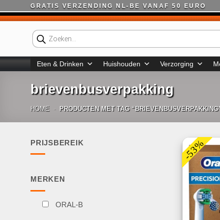
Ga
GRATIS VERZENDING NL-BE VANAF 50 EURO
naar
inhoud
Producten
zoeken
Eten & Drinken
Huishouden
Verzorging
M
brievenbusverpakking
HOME
-
PRODUCTEN MET TAG “BRIEVENBUSVERPAKKING
-53%
PRIJSBEREIK
Min.
Max.
prijs
prijs
MERKEN
ORAL-B