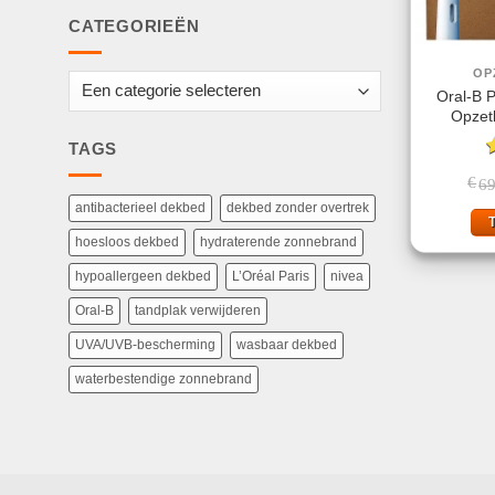
CATEGORIEËN
OP
Oral-B P
Opzetb
TAGS
G
€
69
4
antibacterieel dekbed
dekbed zonder overtrek
hoesloos dekbed
hydraterende zonnebrand
hypoallergeen dekbed
L’Oréal Paris
nivea
Oral-B
tandplak verwijderen
UVA/UVB-bescherming
wasbaar dekbed
waterbestendige zonnebrand