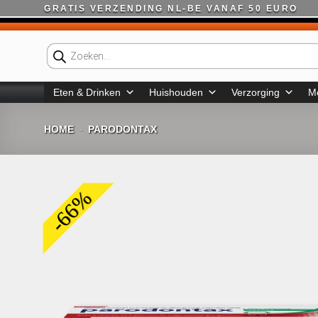
Ga
GRATIS VERZENDING NL-BE VANAF 50 EURO
naar
inhoud
Producten
zoeken
Eten & Drinken
Huishouden
Verzorging
M
HOME
PARODONTAX
-
-66%