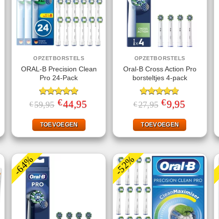
OPZETBORSTELS
OPZETBORSTELS
ORAL-B Precision Clean
Oral-B Cross Action Pro
Pro 24-Pack
borsteltjes 4-pack
€
€
jke
ige
Gewaardeerd
Oorspronkelijke
44,95
Huidige
Gewaardeerd
Oorspronkelijke
9,95
Huidige
59,95
27,95
€
€
prijs
prijs
prijs
prijs
5.00
uit 5
4.75
uit 5
was:
is:
was:
is:
.
€59,95.
€44,95.
€27,95.
€9,95.
TOEVOEGEN
TOEVOEGEN
-64%
-52%