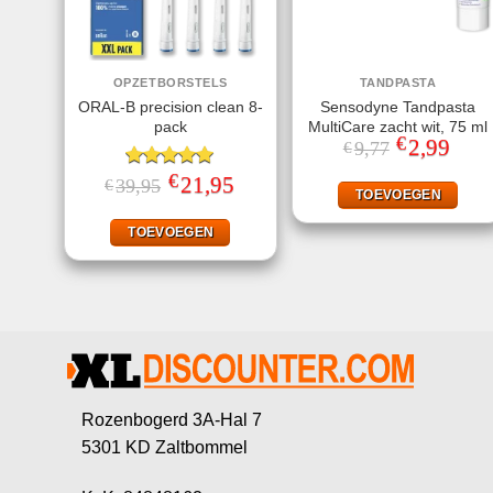
OPZETBORSTELS
TANDPASTA
ORAL-B precision clean 8-
Sensodyne Tandpasta
pack
MultiCare zacht wit, 75 ml
€
Oorspronkeli
2,99
Huidi
9,77
€
prijs
prijs
was:
is:
€
Gewaardeerd
Oorspronkelijke
21,95
Huidige
39,95
€
€9,77.
€2,99
TOEVOEGEN
prijs
prijs
4.91
uit 5
was:
is:
€39,95.
€21,95.
TOEVOEGEN
Rozenbogerd 3A-Hal 7
5301 KD Zaltbommel