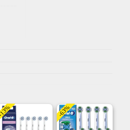
-13%
-63%