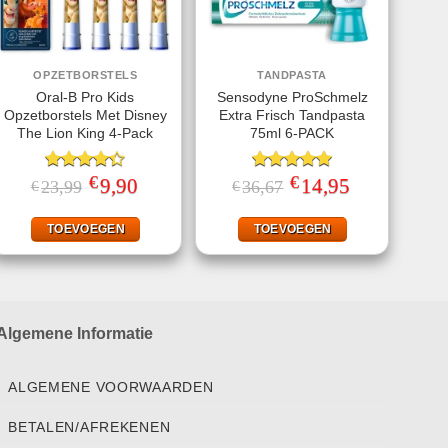
OPZETBORSTELS
TANDPASTA
Oral-B Pro Kids
Sensodyne ProSchmelz
Opzetborstels Met Disney
Extra Frisch Tandpasta
The Lion King 4-Pack
75ml 6-PACK
€
€
Gewaardeerd
Oorspronkelijke
9,90
Huidige
Gewaardeerd
Oorspronkelijke
14,95
Huidige
23,99
36,67
€
€
prijs
prijs
prijs
prijs
4.33
uit 5
5.00
uit 5
was:
is:
was:
is:
€23,99.
€9,90.
€36,67.
€14,95.
TOEVOEGEN
TOEVOEGEN
Algemene Informatie
ALGEMENE VOORWAARDEN
BETALEN/AFREKENEN