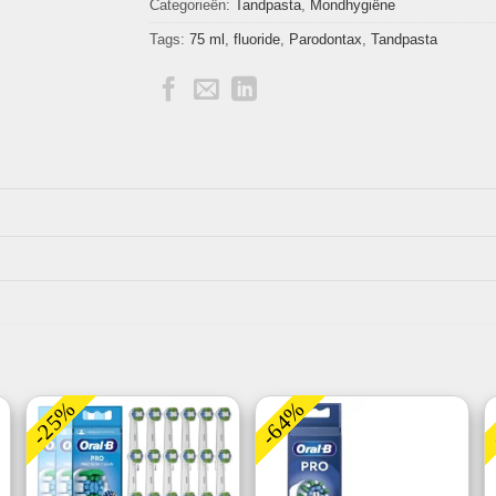
Categorieën:
Tandpasta
,
Mondhygiëne
Tags:
75 ml
,
fluoride
,
Parodontax
,
Tandpasta
-25%
-64%