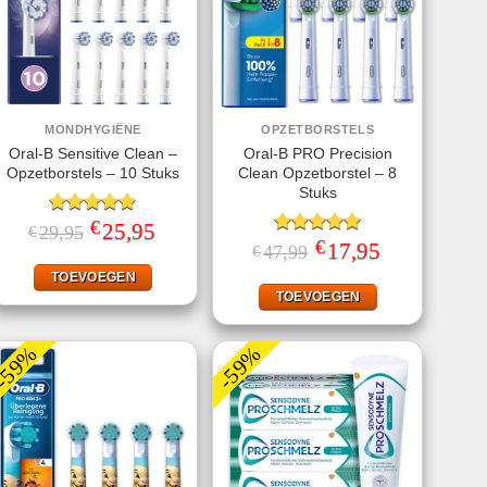
MONDHYGIËNE
OPZETBORSTELS
Oral-B Sensitive Clean –
Oral-B PRO Precision
Opzetborstels – 10 Stuks
Clean Opzetborstel – 8
Stuks
€
Gewaardeerd
Oorspronkelijke
25,95
Huidige
29,95
€
prijs
prijs
4.86
uit 5
€
Gewaardeerd
Oorspronkelijke
17,95
Huidige
47,99
€
was:
is:
prijs
prijs
5.00
uit 5
€29,95.
€25,95.
was:
is:
TOEVOEGEN
€47,99.
€17,95.
TOEVOEGEN
-59%
-59%