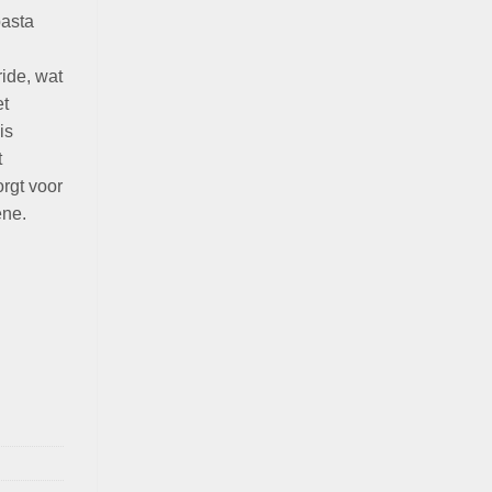
pasta
ride, wat
et
is
t
rgt voor
ëne.