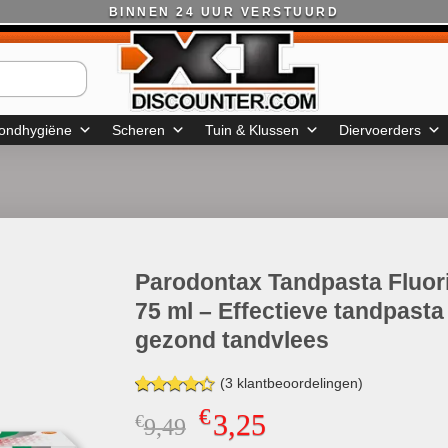
BINNEN 24 UUR VERSTUURD
ondhygiëne
Scheren
Tuin & Klussen
Diervoerders
Parodontax Tandpasta Fluor
75 ml – Effectieve tandpasta
gezond tandvlees
(
3
klantbeoordelingen)
Gewaardeerd
3
€
3,25
€
Oorspronkelijke
Huidige
9,49
4.33
op 5
gebaseerd
prijs
prijs