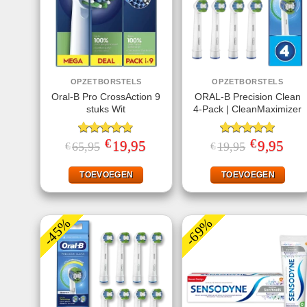
OPZETBORSTELS
OPZETBORSTELS
Oral-B Pro CrossAction 9
ORAL-B Precision Clean
stuks Wit
4-Pack | CleanMaximizer
€
€
Gewaardeerd
Oorspronkelijke
19,95
Huidige
Gewaardeerd
Oorspronkeli
9,95
Huid
65,95
19,95
€
€
prijs
prijs
prijs
prijs
4.80
uit 5
5.00
uit 5
was:
is:
was:
is:
€65,95.
€19,95.
€19,95.
€9,95
TOEVOEGEN
TOEVOEGEN
-45%
-69%