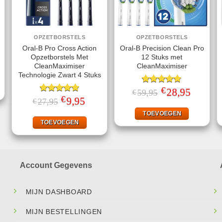
OPZETBORSTELS
OPZETBORSTELS
Oral-B Pro Cross Action
Oral-B Precision Clean Pro
Opzetborstels Met
12 Stuks met
jke
ge
CleanMaximiser
CleanMaximiser
Technologie Zwart 4 Stuks
.
€
Gewaardeerd
Oorspronkelijke
28,95
Huidige
59,95
€
prijs
prijs
€
4.75
uit 5
Gewaardeerd
Oorspronkelijke
9,95
Huidige
27,95
€
was:
is:
prijs
prijs
4.75
uit 5
€59,95.
€28,95.
was:
is:
TOEVOEGEN
€27,95.
€9,95.
TOEVOEGEN
Account Gegevens
MIJN DASHBOARD
MIJN BESTELLINGEN