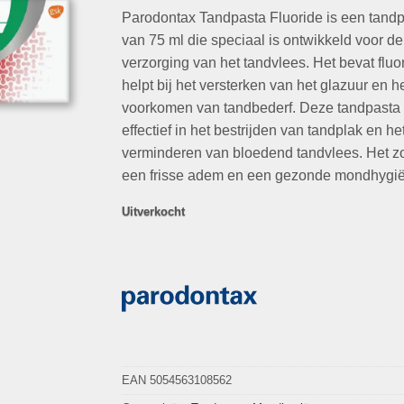
op
klant
Parodontax Tandpasta Fluoride is een tand
was:
is:
waarderingen
€9,49.
€3,25.
van 75 ml die speciaal is ontwikkeld voor de
verzorging van het tandvlees. Het bevat fluo
helpt bij het versterken van het glazuur en h
voorkomen van tandbederf. Deze tandpasta 
effectief in het bestrijden van tandplak en he
verminderen van bloedend tandvlees. Het zo
een frisse adem en een gezonde mondhygi
Uitverkocht
EAN 5054563108562