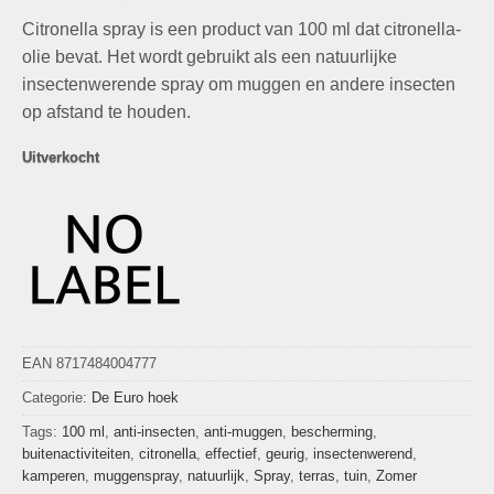
prijs
prijs
op
klant
Citronella spray is een product van 100 ml dat citronella-
was:
is:
waarderingen
€5,99.
€1,00.
olie bevat. Het wordt gebruikt als een natuurlijke
insectenwerende spray om muggen en andere insecten
op afstand te houden.
Uitverkocht
EAN 8717484004777
Categorie:
De Euro hoek
Tags:
100 ml
,
anti-insecten
,
anti-muggen
,
bescherming
,
buitenactiviteiten
,
citronella
,
effectief
,
geurig
,
insectenwerend
,
kamperen
,
muggenspray
,
natuurlijk
,
Spray
,
terras
,
tuin
,
Zomer