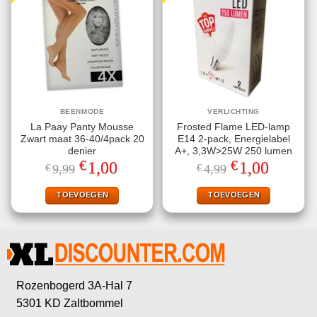
BEENMODE
VERLICHTING
La Paay Panty Mousse
Frosted Flame LED-lamp
Zwart maat 36-40/4pack 20
E14 2-pack, Energielabel
denier
A+, 3,3W>25W 250 lumen
€
€
Oorspronkelijke
Huidige
Oorspronkelijke
Huidige
1,00
1,00
€
9,99
€
4,99
prijs
prijs
prijs
prijs
was:
is:
was:
is:
€9,99.
€1,00.
€4,99.
€1,00.
TOEVOEGEN
TOEVOEGEN
Rozenbogerd 3A-Hal 7
5301 KD Zaltbommel