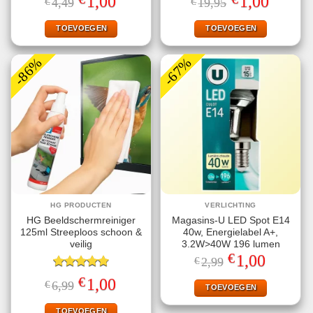
1,00
1,00
€
4,49
€
19,95
4.33
uit 5
prijs
prijs
prijs
prijs
was:
is:
was:
is:
€4,49.
€1,00.
€19,95.
€1,00.
TOEVOEGEN
TOEVOEGEN
-86%
-67%
HG PRODUCTEN
VERLICHTING
HG Beeldschermreiniger
Magasins-U LED Spot E14
125ml Streeploos schoon &
40w, Energielabel A+,
veilig
3.2W>40W 196 lumen
€
Oorspronkelijke
Huidige
1,00
€
2,99
prijs
prijs
Gewaardeerd
was:
is:
€
Oorspronkelijke
Huidige
1,00
€
6,99
€2,99.
€1,00.
TOEVOEGEN
4.78
uit 5
prijs
prijs
was:
is:
€6,99.
€1,00.
TOEVOEGEN