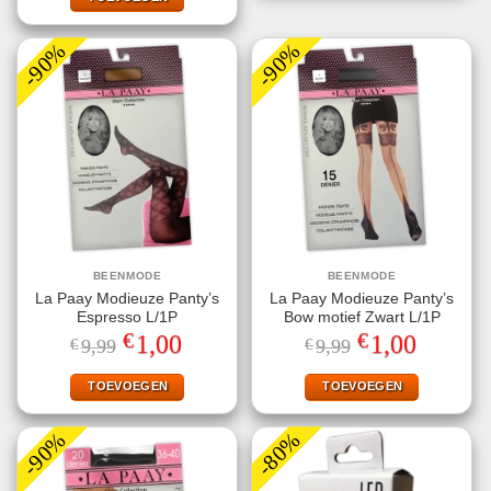
-90%
-90%
BEENMODE
BEENMODE
La Paay Modieuze Panty’s
La Paay Modieuze Panty’s
Espresso L/1P
Bow motief Zwart L/1P
€
€
Oorspronkelijke
Huidige
Oorspronkelijke
Huidige
1,00
1,00
€
9,99
€
9,99
prijs
prijs
prijs
prijs
was:
is:
was:
is:
€9,99.
€1,00.
€9,99.
€1,00.
TOEVOEGEN
TOEVOEGEN
-90%
-80%