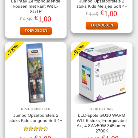
La Paay Zelfophoudende
Jumbo Opzetborstels 2
kousen met kant Wit L-
stuks Kids Meisjes Soft 4+
€
XL/1P
Oorspronkelijke
Huidige
1,00
€
4,49
prijs
prijs
€
Oorspronkelijke
Huidige
1,00
€
9,99
was:
is:
prijs
prijs
€4,49.
€1,00.
TOEVOEGEN
was:
is:
€9,99.
€1,00.
TOEVOEGEN
-78%
-95%
OPZETBORSTELS
VERLICHTING
Jumbo Opzetborstels 2
LED-spots GU10 WARM
stuks Kids Jongens Soft 4+
WIT 6 stuks, Energielabel
A+, 4.8W>50W 345lumen
2700K
Gewaardeerd
€
€
Oorspronkelijke
Huidige
Oorspronkelijke
Huidige