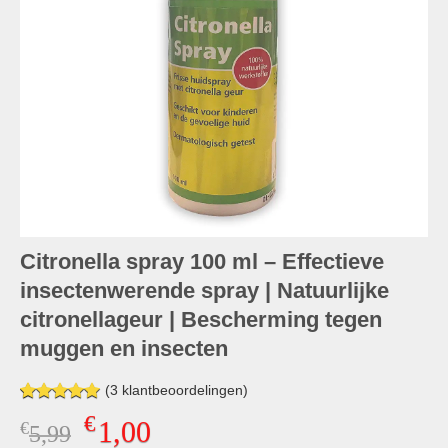
Citronella spray 100 ml – Effectieve
insectenwerende spray | Natuurlijke
citronellageur | Bescherming tegen
muggen en insecten
(
3
klantbeoordelingen)
Gewaardeerd
3
€
1,00
€
Oorspronkelijke
Huidige
5,99
5.00
op 5
gebaseerd