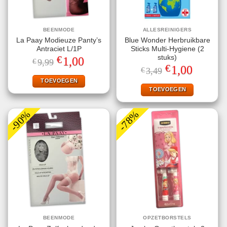
BEENMODE
ALLESREINIGERS
La Paay Modieuze Panty’s
Blue Wonder Herbruikbare
Antraciet L/1P
Sticks Multi-Hygiene (2
€
stuks)
Oorspronkelijke
Huidige
1,00
€
9,99
prijs
prijs
€
Oorspronkelijke
Huidige
1,00
€
3,49
was:
is:
prijs
prijs
€9,99.
€1,00.
TOEVOEGEN
was:
is:
€3,49.
€1,00.
TOEVOEGEN
-90%
-78%
BEENMODE
OPZETBORSTELS