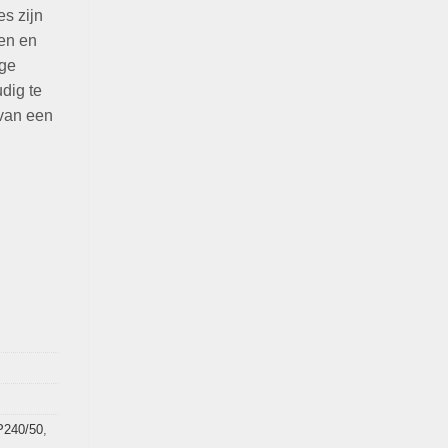
s zijn
en en
ige
dig te
 van een
240/50
,