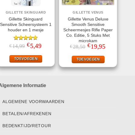
GILLETTE SKINGUARD
GILLETTE VENUS
Gillette Skinguard
Gillette Venus Deluxe
Sensitive Scheersysteem 1
Smooth Sensitive
houder en 1 mesje
Scheermesjes Rifle Paper
Co. Editie, 5 Stuks Met
microkam
€
Gewaardeerd
Oorspronkelijke
5,49
Huidige
€
Oorspronkelijke
19,95
Huidige
14,99
€
28,50
€
prijs
prijs
4.60
uit 5
prijs
prijs
was:
is:
was:
is:
€14,99.
€5,49.
€28,50.
€19,95.
TOEVOEGEN
TOEVOEGEN
Algemene Informatie
ALGEMENE VOORWAARDEN
BETALEN/AFREKENEN
BEDENKTIJD/RETOUR