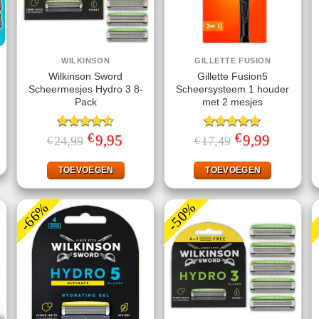
WILKINSON
GILLETTE FUSION
Wilkinson Sword
Gillette Fusion5
Scheermesjes Hydro 3 8-
Scheersysteem 1 houder
Pack
met 2 mesjes
ke
ige
€
€
Gewaardeerd
Oorspronkelijke
9,95
Huidige
Gewaardeerd
Oorspronkelijke
9,99
Huidige
24,99
17,49
€
€
prijs
prijs
prijs
prijs
4.50
uit 5
5.00
uit 5
95.
was:
is:
was:
is:
€24,99.
€9,95.
€17,49.
€9,99.
TOEVOEGEN
TOEVOEGEN
-66%
-50%