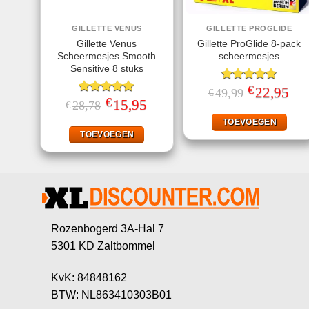
GILLETTE VENUS
GILLETTE PROGLIDE
Gillette Venus
Gillette ProGlide 8-pack
Scheermesjes Smooth
scheermesjes
Sensitive 8 stuks
€
Gewaardeerd
Oorspronkelij
22,95
Huid
49,99
€
prijs
prijs
€
5.00
uit 5
Gewaardeerd
Oorspronkelijke
15,95
Huidige
28,78
€
was:
is:
prijs
prijs
5.00
uit 5
€49,99.
€22,
was:
is:
TOEVOEGEN
€28,78.
€15,95.
TOEVOEGEN
Rozenbogerd 3A-Hal 7
5301 KD Zaltbommel
KvK: 84848162
BTW: NL863410303B01