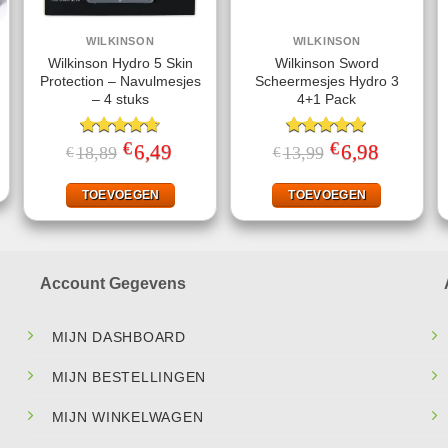
WILKINSON
WILKINSON
Wilkinson Hydro 5 Skin
Wilkinson Sword
Protection – Navulmesjes
Scheermesjes Hydro 3
– 4 stuks
4+1 Pack
ke
ige
€
€
Gewaardeerd
Oorspronkelijke
6,49
Huidige
Gewaardeerd
Oorspronkelijke
6,98
Huidige
18,89
13,99
€
€
prijs
prijs
prijs
prijs
4.67
uit 5
5.00
uit 5
95.
was:
is:
was:
is:
€18,89.
€6,49.
€13,99.
€6,98.
TOEVOEGEN
TOEVOEGEN
Account Gegevens
MIJN DASHBOARD
MIJN BESTELLINGEN
MIJN WINKELWAGEN