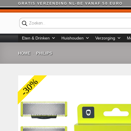
Ga
GRATIS VERZENDING NL-BE VANAF 50 EURO
naar
inhoud
Producten
zoeken
Eten & Drinken
Huishouden
Verzorging
M
HOME
PHILIPS
-
-30%