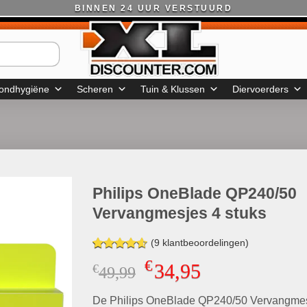
BINNEN 24 UUR VERSTUURD
ondhygiëne
Scheren
Tuin & Klussen
Diervoerders
Philips OneBlade QP240/50
Vervangmesjes 4 stuks
(
9
klantbeoordelingen)
Gewaardeerd
9
€
34,95
€
Oorspronkelijke
Huidige
49,99
4.56
op 5
gebaseerd
prijs
prijs
op
klant
De Philips OneBlade QP240/50 Vervangmes
was:
is:
waarderingen