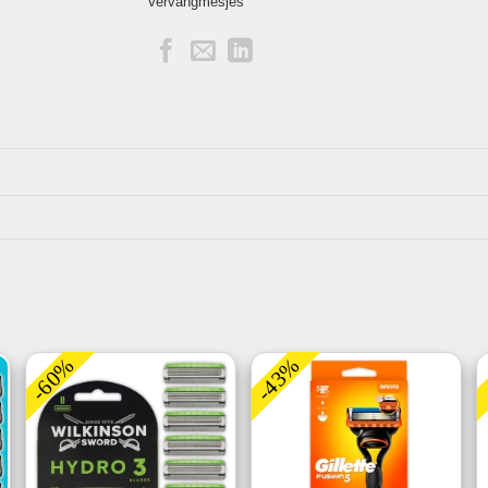
Vervangmesjes
-60%
-43%