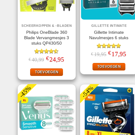
SCHEERKOPPEN & -BLADEN
GILLETTE INTIMATE
Philips OneBlade 360
Gillette Intimate
Blade Vervangmesjes 3
Navulmesjes 6 stuks
stuks QP430/50
€
Gewaardeerd
Oorspronkelij
17,95
Huid
19,95
€
prijs
prijs
€
5.00
uit 5
Gewaardeerd
Oorspronkelijke
24,95
Huidige
40,99
€
was:
is:
prijs
prijs
4.50
uit 5
€19,95.
€17,
was:
is:
TOEVOEGEN
€40,99.
€24,95.
TOEVOEGEN
-45%
-54%