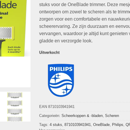
€49,99.
€34,95.
stuks voor de OneBlade trimmer. Deze mesje
ontworpen om zowel te scheren als te trimm
zorgen voor een comfortabele en nauwkeur
scheerervaring. Ze zijn duurzaam en eenvou
vervangen, waardoor je altijd kunt genieten
gladde en verzorgde look.
Uitverkocht
EAN 8710103941941
Categorieën:
Scheerkoppen & -bladen
,
Scheren
Tags:
4 stuks
,
8710103941941
,
OneBlade
,
Philips
,
QP