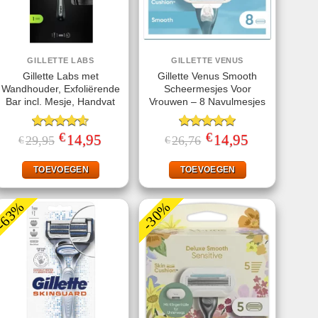
GILLETTE LABS
GILLETTE VENUS
Gillette Labs met
Gillette Venus Smooth
Wandhouder, Exfoliërende
Scheermesjes Voor
Bar incl. Mesje, Handvat
Vrouwen – 8 Navulmesjes
€
€
Gewaardeerd
Oorspronkelijke
14,95
Huidige
Gewaardeerd
Oorspronkelijke
14,95
Huidige
29,95
26,76
€
€
prijs
prijs
prijs
prijs
4.57
uit 5
5.00
uit 5
was:
is:
was:
is:
€29,95.
€14,95.
€26,76.
€14,95.
TOEVOEGEN
TOEVOEGEN
-63%
-30%