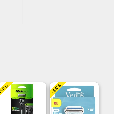
-50%
-44%