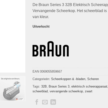
gebaseerd
De Braun Series 3 32B Elektrisch Scheerap
was:
is:
op
klant
waarderingen
€24,99.
€12,48.
Vervangende Scheerkop. Het scheerblad is 
van kleur.
Uitverkocht
EAN 0069055859667
Categorieën:
Scheerkoppen & -bladen
,
Scheren
Tags:
32B
,
Braun Series 3
,
elektrisch scheerapparaat
scheerblad
,
vervangende scheerkop
,
zwart