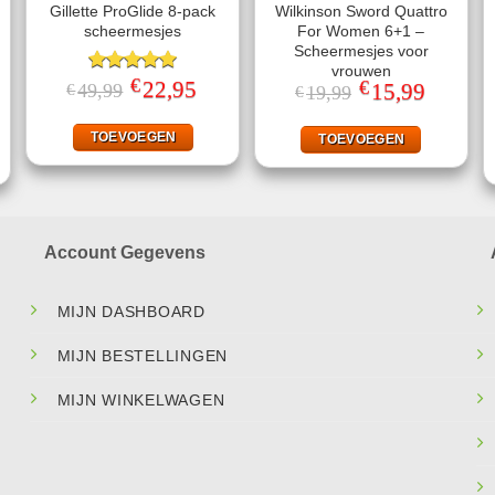
Gillette ProGlide 8-pack
Wilkinson Sword Quattro
scheermesjes
For Women 6+1 –
Scheermesjes voor
vrouwen
€
Gewaardeerd
Oorspronkelijke
22,95
Huidige
€
Oorspronkelijke
15,99
Huidige
49,99
€
19,99
€
prijs
prijs
5.00
uit 5
prijs
prijs
ke
ige
was:
is:
was:
is:
€49,99.
€22,95.
€19,99.
€15,99.
TOEVOEGEN
TOEVOEGEN
95.
Account Gegevens
MIJN DASHBOARD
MIJN BESTELLINGEN
MIJN WINKELWAGEN