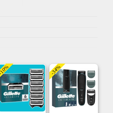
-10%
-34%