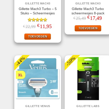
GILLETTE MACH3
GILLETTE MACH3
Gillette Mach3 Turbo – 5
Gillette Mach3 Turbo
Stuks – Scheermesjes
scheermesjes 8-pack
€
Oorspronkelij
17,49
Huid
25,49
€
prijs
prijs
was:
is:
€
Gewaardeerd
Oorspronkelijke
11,95
Huidige
22,99
€
€25,49.
€17,
TOEVOEGEN
prijs
prijs
4.60
uit 5
was:
is:
€22,99.
€11,95.
TOEVOEGEN
-44%
-50%
GILLETTE VENUS
GILLETTE LABS