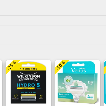
-25%
-50%