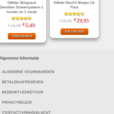
Gillette Skinguard
Gillette Mach3 Mesjes 18-
Sensitive Scheersysteem 1
Pack
houder en 1 mesje
€
Gewaardeerd
Oorspronkelijke
29,95
Huidige
68,95
€
prijs
prijs
€
4.50
uit 5
Gewaardeerd
Oorspronkelijke
5,49
Huidige
14,99
€
was:
is:
prijs
prijs
4.60
uit 5
€68,95.
€29,95.
was:
is:
TOEVOEGEN
€14,99.
€5,49.
TOEVOEGEN
Algemene Informatie
ALGEMENE VOORWAARDEN
BETALEN/AFREKENEN
BEDENKTIJD/RETOUR
PRIVACYBELEID
CONTACT/VRAAG/KLACHT