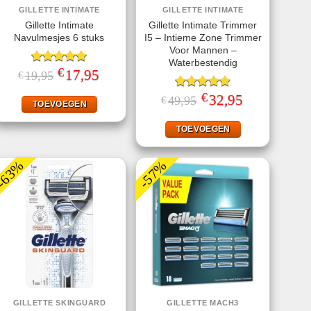
GILLETTE INTIMATE
GILLETTE INTIMATE
Gillette Intimate
Gillette Intimate Trimmer
Navulmesjes 6 stuks
I5 – Intieme Zone Trimmer
Voor Mannen –
Waterbestendig
€
Gewaardeerd
Oorspronkelijke
17,95
Huidige
19,95
€
prijs
prijs
5.00
uit 5
was:
is:
€
Gewaardeerd
Oorspronkelijke
32,95
Huidige
49,95
€
€19,95.
€17,95.
TOEVOEGEN
prijs
prijs
4.93
uit 5
was:
is:
€49,95.
€32,95.
TOEVOEGEN
-63%
-57%
GILLETTE SKINGUARD
GILLETTE MACH3