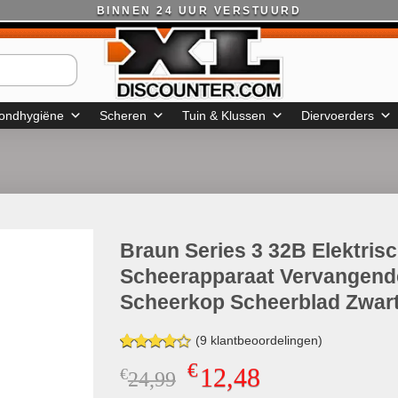
BINNEN 24 UUR VERSTUURD
ondhygiëne
Scheren
Tuin & Klussen
Diervoerders
Braun Series 3 32B Elektris
Scheerapparaat Vervangend
Scheerkop Scheerblad Zwar
(
9
klantbeoordelingen)
Gewaardeerd
9
€
12,48
€
Oorspronkelijke
Huidige
24,99
3.78
op
5
prijs
prijs