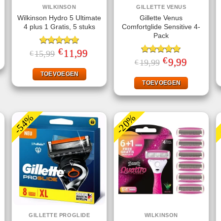
WILKINSON
GILLETTE VENUS
Wilkinson Hydro 5 Ultimate
Gillette Venus
4 plus 1 Gratis, 5 stuks
Comfortglide Sensitive 4-
ke
ige
Pack
€
Gewaardeerd
Oorspronkelijke
11,99
Huidige
15,99
€
49.
prijs
prijs
5.00
uit 5
€
Gewaardeerd
Oorspronkelijke
9,99
Huidige
19,99
€
was:
is:
prijs
prijs
5.00
uit 5
€15,99.
€11,99.
was:
is:
TOEVOEGEN
€19,99.
€9,99.
TOEVOEGEN
-54%
-20%
GILLETTE PROGLIDE
WILKINSON