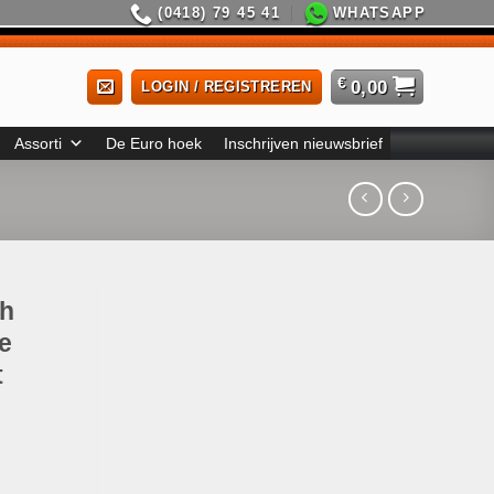
(0418) 79 45 41
WHATSAPP
€
0,00
LOGIN / REGISTREREN
Assorti
De Euro hoek
Inschrijven nieuwsbrief
ch
e
t