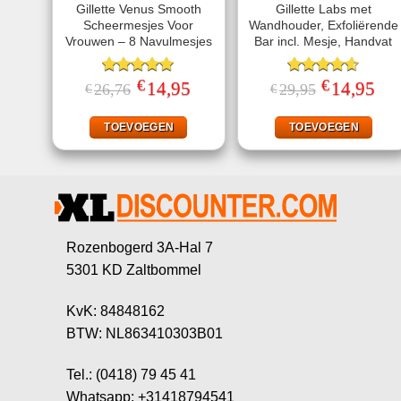
Gillette Venus Smooth
Gillette Labs met
Scheermesjes Voor
Wandhouder, Exfoliërende
Vrouwen – 8 Navulmesjes
Bar incl. Mesje, Handvat
€
€
Gewaardeerd
Oorspronkelijke
14,95
Huidige
Gewaardeerd
Oorspronkelij
14,95
Huid
26,76
29,95
€
€
prijs
prijs
prijs
prijs
5.00
uit 5
4.57
uit 5
was:
is:
was:
is:
€26,76.
€14,95.
€29,95.
€14,
TOEVOEGEN
TOEVOEGEN
Rozenbogerd 3A-Hal 7
5301 KD Zaltbommel
KvK: 84848162
BTW: NL863410303B01
Tel.: (0418) 79 45 41
Whatsapp: +31418794541