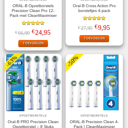
ORAL-B Opzetborstels
Oral-B Cross Action Pro
Precision Clean Pro 12-
borsteltjes 4-pack
Pack met CleanMaximiser
Gewaardeerd
€
Oorspronkelijke
Huidige
9,95
€
27,95
4.75
uit 5
Gewaardeerd
prijs
prijs
€
Oorspronkelijke
Huidige
24,95
€
66,00
5.00
uit 5
was:
is:
prijs
prijs
€27,95.
€9,95.
TOEVOEGEN
was:
is:
€66,00.
€24,95.
TOEVOEGEN
-63%
-50%
OPZETBORSTELS
OPZETBORSTELS
Oral-B PRO Precision Clean
ORAL-B Precision Clean 4-
Opzetborstel – 8 Stuks
Pack | CleanMaximizer