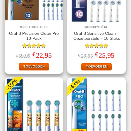
OPZETBORSTELS
MONDHYGIËNE
Oral-B Precision Clean Pro
Oral-B Sensitive Clean –
10-Pack
Opzetborstels – 10 Stuks
Gewaardeerd
Gewaardeerd
€
€
Oorspronkelijke
Huidige
Oorspronkelijke
Huidige
22,95
25,95
€
59,99
€
29,95
5.00
uit 5
4.86
uit 5
prijs
prijs
prijs
prijs
was:
is:
was:
is:
€59,99.
€22,95.
€29,95.
€25,95.
TOEVOEGEN
TOEVOEGEN
-59%
-43%