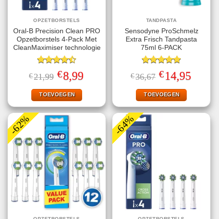
OPZETBORSTELS
TANDPASTA
Oral-B Precision Clean PRO
Sensodyne ProSchmelz
Opzetborstels 4-Pack Met
Extra Frisch Tandpasta
CleanMaximiser technologie
75ml 6-PACK
Gewaardeerd
Gewaardeerd
€
€
Oorspronkelijke
Huidige
Oorspronkelijke
Huidige
8,99
14,95
€
21,99
€
36,67
4.50
uit 5
5.00
uit 5
prijs
prijs
prijs
prijs
was:
is:
was:
is:
€21,99.
€8,99.
€36,67.
€14,95.
TOEVOEGEN
TOEVOEGEN
-62%
-64%
OPZETBORSTELS
OPZETBORSTELS