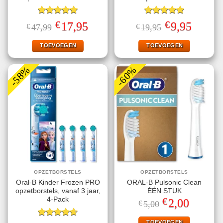
Gewaardeerd
Gewaardeerd
€
€
Oorspronkelijke
Huidige
Oorspronkelijke
Huidige
17,95
9,95
€
47,99
€
19,95
5.00
uit 5
5.00
uit 5
prijs
prijs
prijs
prijs
was:
is:
was:
is:
€47,99.
€17,95.
€19,95.
€9,95.
TOEVOEGEN
TOEVOEGEN
-58%
-60%
OPZETBORSTELS
OPZETBORSTELS
Oral-B Kinder Frozen PRO
ORAL-B Pulsonic Clean
opzetborstels, vanaf 3 jaar,
ÉÉN STUK
€
4-Pack
Oorspronkelijke
Huidige
2,00
€
5,00
prijs
prijs
was:
is:
€5,00.
€2,00.
TOEVOEGEN