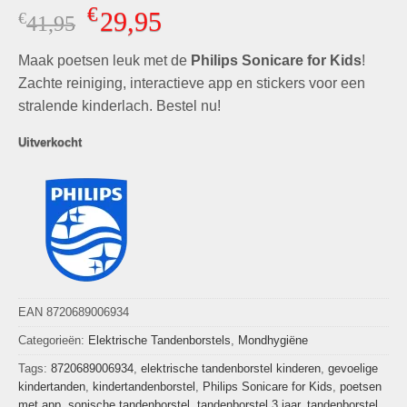
Gewaardeerd
4
€
29,95
€
Oorspronkelijke
Huidige
41,95
5.00
op 5
gebaseerd
prijs
prijs
op
klant
Maak poetsen leuk met de
was:
is:
Philips Sonicare for Kids
!
waarderingen
€41,95.
€29,95.
Zachte reiniging, interactieve app en stickers voor een
stralende kinderlach. Bestel nu!
Uitverkocht
EAN 8720689006934
Categorieën:
Elektrische Tandenborstels
,
Mondhygiëne
Tags:
8720689006934
,
elektrische tandenborstel kinderen
,
gevoelige
kindertanden
,
kindertandenborstel
,
Philips Sonicare for Kids
,
poetsen
met app
,
sonische tandenborstel
,
tandenborstel 3 jaar
,
tandenborstel