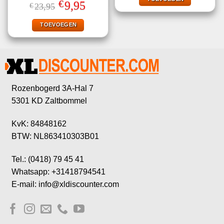
Gewaardeerd
€
Oorspronkelijke
Huidige
9,95
€
23,95
4.67
uit 5
prijs
prijs
was:
is:
€23,95.
€9,95.
TOEVOEGEN
Rozenbogerd 3A-Hal 7
5301 KD Zaltbommel
KvK: 84848162
BTW: NL863410303B01
Tel.: (0418) 79 45 41
Whatsapp: +31418794541
E-mail: info@xldiscounter.com