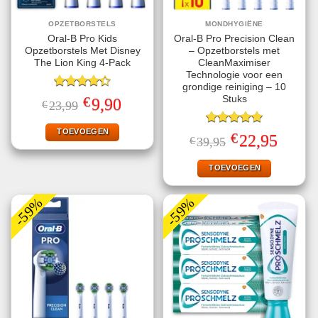
OPZETBORSTELS
MONDHYGIËNE
Oral-B Pro Kids
Oral-B Pro Precision Clean
Opzetborstels Met Disney
– Opzetborstels met
The Lion King 4-Pack
CleanMaximiser
Technologie voor een
grondige reiniging – 10
Gewaardeerd
€
Stuks
Oorspronkelijke
Huidige
9,90
€
23,99
4.33
uit 5
prijs
prijs
was:
is:
€23,99.
€9,90.
TOEVOEGEN
Gewaardeerd
€
Oorspronkelijke
Huidige
22,95
€
39,95
5.00
uit 5
prijs
prijs
was:
is:
€39,95.
€22,95.
TOEVOEGEN
-59%
-59%