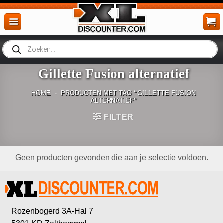
Ga
naar
inhoud
Producten
zoeken
Gillette Fusion alternatief
HOME
-
PRODUCTEN MET TAG “GILLETTE FUSION
ALTERNATIEF”
FILTER
Geen producten gevonden die aan je selectie voldoen.
Rozenbogerd 3A-Hal 7