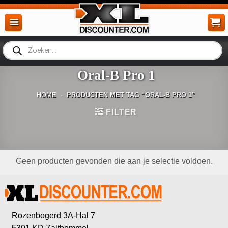
Ga
naar
inhoud
Producten
zoeken
Oral-B Pro 1
HOME
-
PRODUCTEN MET TAG “ORAL-B PRO 1”
FILTER
Geen producten gevonden die aan je selectie voldoen.
Rozenbogerd 3A-Hal 7