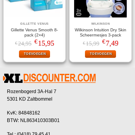
GILLETTE VENUS
WILKINSON
Gillette Venus Smooth 8-
Wilkinson Intuition Dry Skin
pack (2×4)
Scheermesjes 3-pack
€
€
Oorspronkelijke
Huidige
Oorspronkelijke
Huidige
15,95
7,49
24,95
15,99
€
€
prijs
prijs
prijs
prijs
was:
is:
was:
is:
TOEVOEGEN
TOEVOEGEN
€24,95.
€15,95.
€15,99.
€7,49.
Rozenbogerd 3A-Hal 7
5301 KD Zaltbommel
KvK: 84848162
BTW: NL863410303B01
Tel.: (0418) 79 45 41