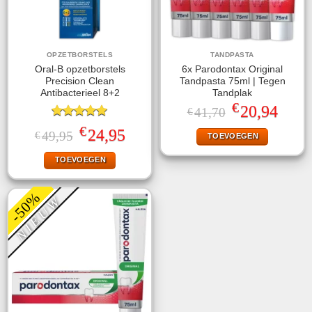
OPZETBORSTELS
TANDPASTA
Oral-B opzetborstels
6x Parodontax Original
Precision Clean
Tandpasta 75ml | Tegen
Antibacterieel 8+2
Tandplak
€
Oorspronkelijke
Huidige
20,94
41,70
€
prijs
prijs
Gewaardeerd
was:
is:
€
Oorspronkelijke
Huidige
24,95
49,95
€
TOEVOEGEN
5.00
uit 5
€41,70.
€20,94.
prijs
prijs
was:
is:
TOEVOEGEN
€49,95.
€24,95.
-50%
NIEUW