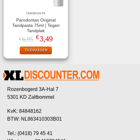
TANDPASTA
Parodontax Original
Tandpasta 75ml | Tegen
Tandplak
€
Oorspronkelijke
Huidige
3,49
6,95
€
prijs
prijs
was:
is:
TOEVOEGEN
€6,95.
€3,49.
Rozenbogerd 3A-Hal 7
5301 KD Zaltbommel
KvK: 84848162
BTW: NL863410303B01
Tel.: (0418) 79 45 41