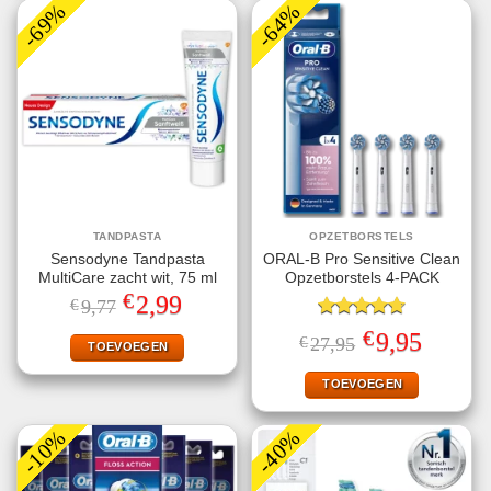
-69%
-64%
TANDPASTA
OPZETBORSTELS
Sensodyne Tandpasta
ORAL-B Pro Sensitive Clean
MultiCare zacht wit, 75 ml
Opzetborstels 4-PACK
€
Oorspronkelijke
Huidige
2,99
€
9,77
prijs
prijs
was:
is:
Gewaardeerd
€
Oorspronkelijke
Huidige
9,95
€
27,95
€9,77.
€2,99.
TOEVOEGEN
4.75
uit 5
prijs
prijs
was:
is:
€27,95.
€9,95.
TOEVOEGEN
-10%
-40%