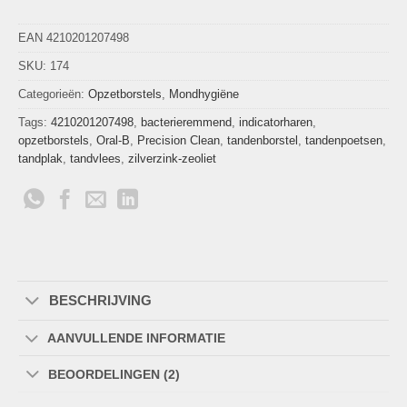
EAN 4210201207498
SKU:
174
Categorieën:
Opzetborstels
,
Mondhygiëne
Tags:
4210201207498
,
bacterieremmend
,
indicatorharen
,
opzetborstels
,
Oral-B
,
Precision Clean
,
tandenborstel
,
tandenpoetsen
,
tandplak
,
tandvlees
,
zilverzink-zeoliet
BESCHRIJVING
AANVULLENDE INFORMATIE
BEOORDELINGEN (2)