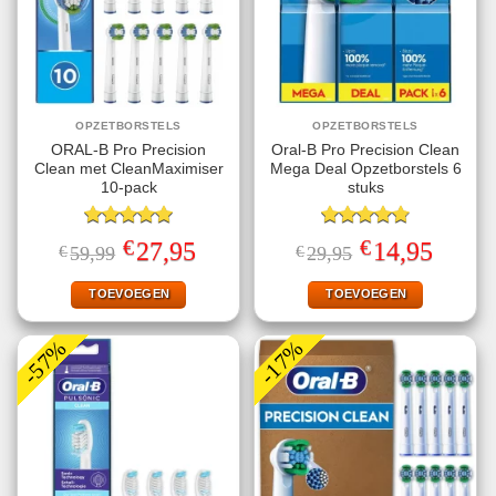
OPZETBORSTELS
OPZETBORSTELS
ORAL-B Pro Precision
Oral-B Pro Precision Clean
Clean met CleanMaximiser
Mega Deal Opzetborstels 6
10-pack
stuks
Gewaardeerd
Gewaardeerd
€
€
Oorspronkelijke
Huidige
Oorspronkelijke
Huidige
27,95
14,95
€
59,99
€
29,95
5.00
uit 5
4.80
uit 5
prijs
prijs
prijs
prijs
was:
is:
was:
is:
€59,99.
€27,95.
€29,95.
€14,95.
TOEVOEGEN
TOEVOEGEN
-57%
-17%