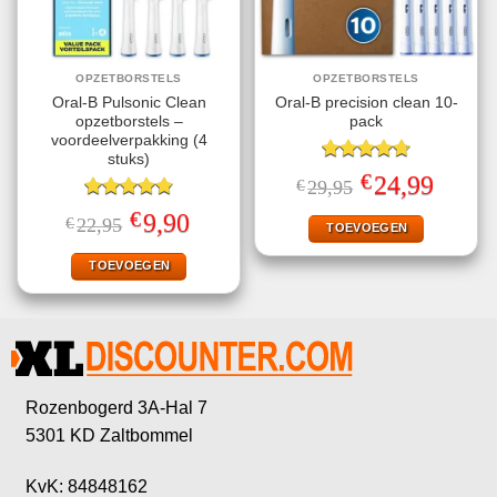
OPZETBORSTELS
OPZETBORSTELS
Oral-B Pulsonic Clean
Oral-B precision clean 10-
opzetborstels –
pack
voordeelverpakking (4
stuks)
Gewaardeerd
€
Oorspronkelijke
Huidige
24,99
€
29,95
4.70
uit 5
prijs
prijs
Gewaardeerd
was:
is:
€
Oorspronkelijke
Huidige
9,90
€
22,95
€29,95.
€24,99.
TOEVOEGEN
4.87
uit 5
prijs
prijs
was:
is:
€22,95.
€9,90.
TOEVOEGEN
Rozenbogerd 3A-Hal 7
5301 KD Zaltbommel
KvK: 84848162