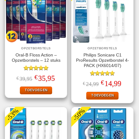
OPZETBORSTELS
OPZETBORSTELS
Oral-B Floss Action –
Philips Sonicare C1
Opzetborstels – 12 stuks
ProResults Opzetborstel 4-
PACK (HX6014/07)
Gewaardeerd
€
Oorspronkelijke
Huidige
35,95
€
39,95
5.00
uit 5
Gewaardeerd
prijs
prijs
€
Oorspronkelijke
Huidige
14,99
€
24,99
4.75
uit 5
was:
is:
prijs
prijs
€39,95.
€35,95.
TOEVOEGEN
was:
is:
€24,99.
€14,99.
TOEVOEGEN
-53%
-50%