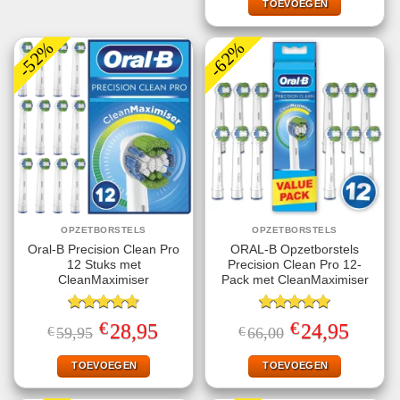
€39,95.
€22,95.
TOEVOEGEN
-52%
-62%
OPZETBORSTELS
OPZETBORSTELS
Oral-B Precision Clean Pro
ORAL-B Opzetborstels
12 Stuks met
Precision Clean Pro 12-
CleanMaximiser
Pack met CleanMaximiser
Gewaardeerd
Gewaardeerd
€
€
Oorspronkelijke
Huidige
Oorspronkelijke
Huidige
28,95
24,95
€
59,95
€
66,00
4.75
uit 5
5.00
uit 5
prijs
prijs
prijs
prijs
was:
is:
was:
is:
€59,95.
€28,95.
€66,00.
€24,95.
TOEVOEGEN
TOEVOEGEN