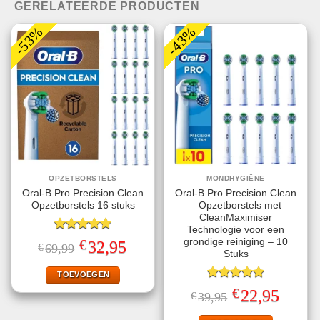
GERELATEERDE PRODUCTEN
-53%
-43%
OPZETBORSTELS
MONDHYGIËNE
Oral-B Pro Precision Clean
Oral-B Pro Precision Clean
Opzetborstels 16 stuks
– Opzetborstels met
CleanMaximiser
Technologie voor een
Gewaardeerd
€
grondige reiniging – 10
Oorspronkelijke
Huidige
32,95
€
69,99
4.78
uit 5
prijs
prijs
Stuks
was:
is:
€69,99.
€32,95.
TOEVOEGEN
Gewaardeerd
€
Oorspronkelijke
Huidige
22,95
€
39,95
5.00
uit 5
prijs
prijs
was:
is: