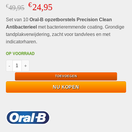
Gewaardeerd
2
€
24,95
€
Oorspronkelijke
Huidige
49,95
5.00
op 5
gebaseerd
prijs
prijs
op
klant
Set van 10
was:
Oral-B opzetborstels Precision Clean
is:
waarderingen
€49,95.
€24,95.
Antibacterieel
met bacterieremmende coating. Grondige
tandplakverwijdering, zacht voor tandvlees en met
indicatorharen.
OP VOORRAAD
Oral-B opzetborstels Precision Clean Antibacterieel 8+2 aantal
TOEVOEGEN
NU KOPEN