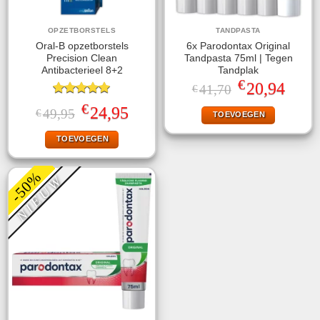
OPZETBORSTELS
TANDPASTA
Oral-B opzetborstels
6x Parodontax Original
Precision Clean
Tandpasta 75ml | Tegen
Antibacterieel 8+2
Tandplak
€
Oorspronkelijke
Huidige
20,94
41,70
€
prijs
prijs
Gewaardeerd
was:
is:
€
Oorspronkelijke
Huidige
24,95
49,95
€
TOEVOEGEN
5.00
uit 5
€41,70.
€20,94.
prijs
prijs
was:
is:
TOEVOEGEN
€49,95.
€24,95.
-50%
NIEUW