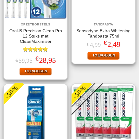
OPZETBORSTELS
TANDPASTA
Oral-B Precision Clean Pro
Sensodyne Extra Whitening
12 Stuks met
Tandpasta 75ml
€
CleanMaximiser
Oorspronkelijke
Huidige
2,49
4,99
€
prijs
prijs
was:
is:
TOEVOEGEN
Gewaardeerd
€4,99.
€2,49.
€
Oorspronkelijke
Huidige
28,95
59,95
€
4.75
uit 5
prijs
prijs
was:
is:
TOEVOEGEN
€59,95.
€28,95.
-50%
-50%
NIEUW