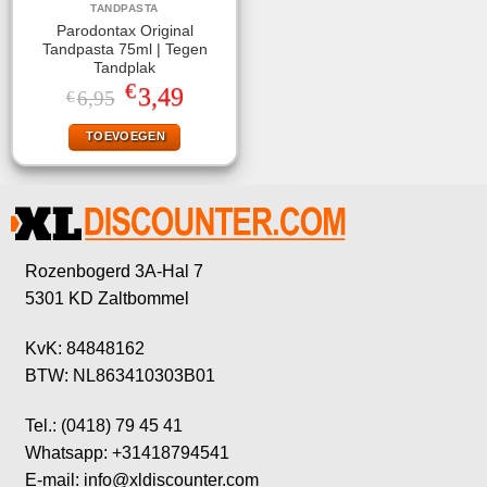
TANDPASTA
Parodontax Original
Tandpasta 75ml | Tegen
Tandplak
€
Oorspronkelijke
Huidige
3,49
6,95
€
prijs
prijs
was:
is:
TOEVOEGEN
€6,95.
€3,49.
Rozenbogerd 3A-Hal 7
5301 KD Zaltbommel
KvK: 84848162
BTW: NL863410303B01
Tel.: (0418) 79 45 41
Whatsapp: +31418794541
E-mail: info@xldiscounter.com