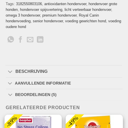
Tags:
3182550803106
,
antioxidanten hondenvoer
,
hondenvoer grote
honden
,
hondenvoer spijsvertering
,
licht verteerbaar hondenvoer
,
omega 3 hondenvoer
,
premium hondenvoer
,
Royal Canin
hondenvoeding
,
senior hondenvoer
,
voeding gewrichten hond
,
voeding
oudere hond
BESCHRIJVING
AANVULLENDE INFORMATIE
BEOORDELINGEN (5)
GERELATEERDE PRODUCTEN
-89%
-49%