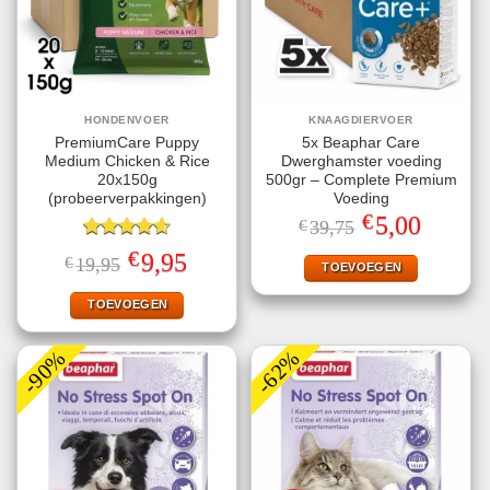
HONDENVOER
KNAAGDIERVOER
PremiumCare Puppy
5x Beaphar Care
Medium Chicken & Rice
Dwerghamster voeding
20x150g
500gr – Complete Premium
(probeerverpakkingen)
Voeding
€
Oorspronkelijke
Huidige
5,00
€
39,75
prijs
prijs
Gewaardeerd
was:
is:
€
Oorspronkelijke
Huidige
9,95
€
19,95
€39,75.
€5,00.
TOEVOEGEN
4.60
uit 5
prijs
prijs
was:
is:
€19,95.
€9,95.
TOEVOEGEN
-90%
-62%