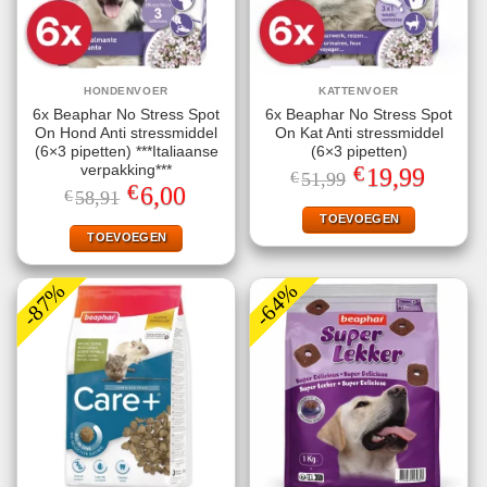
HONDENVOER
KATTENVOER
6x Beaphar No Stress Spot
6x Beaphar No Stress Spot
On Hond Anti stressmiddel
On Kat Anti stressmiddel
(6×3 pipetten) ***Italiaanse
(6×3 pipetten)
€
verpakking***
Oorspronkelijke
Huidige
19,99
€
51,99
prijs
prijs
€
Oorspronkelijke
Huidige
6,00
€
58,91
was:
is:
prijs
prijs
€51,99.
€19,99.
TOEVOEGEN
was:
is:
€58,91.
€6,00.
TOEVOEGEN
-87%
-64%