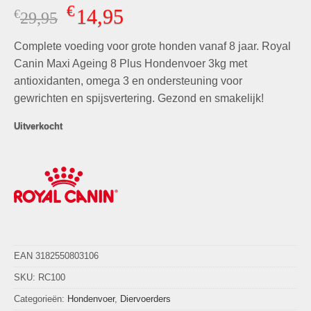
Gewaardeerd
5
€
14,95
€
Oorspronkelijke
Huidige
29,95
5.00
op 5
gebaseerd
prijs
prijs
op
klant
Complete voeding voor grote honden vanaf 8 jaar. Royal
was:
is:
waarderingen
€29,95.
€14,95.
Canin Maxi Ageing 8 Plus Hondenvoer 3kg met
antioxidanten, omega 3 en ondersteuning voor
gewrichten en spijsvertering. Gezond en smakelijk!
Uitverkocht
EAN 3182550803106
SKU:
RC100
Categorieën:
Hondenvoer
,
Diervoerders