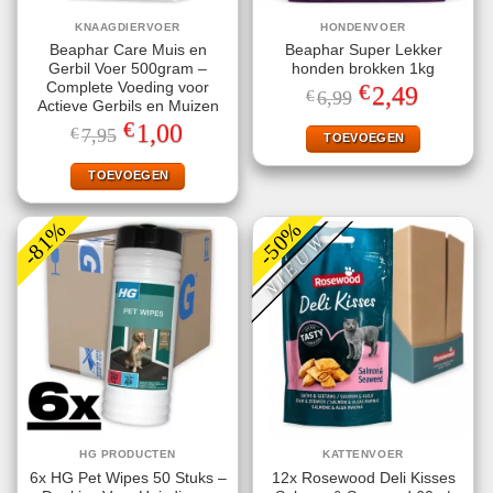
KNAAGDIERVOER
HONDENVOER
Beaphar Care Muis en
Beaphar Super Lekker
Gerbil Voer 500gram –
honden brokken 1kg
€
Complete Voeding voor
Oorspronkelijke
Huidige
2,49
€
6,99
prijs
prijs
Actieve Gerbils en Muizen
was:
is:
€
Oorspronkelijke
Huidige
1,00
€
7,95
€6,99.
€2,49.
TOEVOEGEN
prijs
prijs
was:
is:
€7,95.
€1,00.
TOEVOEGEN
-81%
-50%
NIEUW
HG PRODUCTEN
KATTENVOER
6x HG Pet Wipes 50 Stuks –
12x Rosewood Deli Kisses