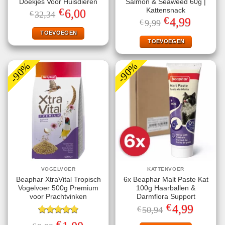
Doekjes Voor Huisdieren
Salmon & Seaweed 60g |
€
Kattensnack
Oorspronkelijke
Huidige
6,00
€
32,34
prijs
prijs
€
Oorspronkelijke
Huidige
4,99
€
9,99
was:
is:
prijs
prijs
€32,34.
€6,00.
TOEVOEGEN
was:
is:
€9,99.
€4,99.
TOEVOEGEN
-90%
-90%
VOGELVOER
KATTENVOER
Beaphar XtraVital Tropisch
6x Beaphar Malt Paste Kat
Vogelvoer 500g Premium
100g Haarballen &
voor Prachtvinken
Darmflora Support
€
Oorspronkelijke
Huidige
4,99
€
50,94
prijs
prijs
Gewaardeerd
was:
is:
€
Oorspronkelijke
Huidige