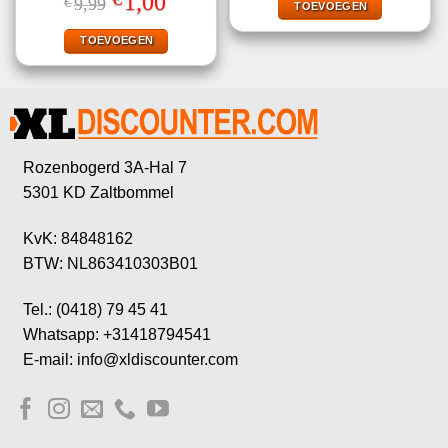
1,00
€
9,99
€50,94.
€4,99.
TOEVOEGEN
5.00
uit 5
prijs
prijs
was:
is:
€9,99.
€1,00.
TOEVOEGEN
Rozenbogerd 3A-Hal 7
5301 KD Zaltbommel
KvK: 84848162
BTW: NL863410303B01
Tel.: (0418) 79 45 41
Whatsapp: +31418794541
E-mail: info@xldiscounter.com