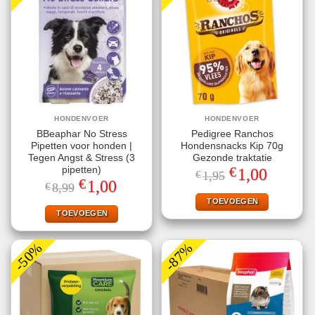
HONDENVOER
HONDENVOER
BBeaphar No Stress
Pedigree Ranchos
Pipetten voor honden |
Hondensnacks Kip 70g
Tegen Angst & Stress (3
Gezonde traktatie
€
pipetten)
Oorspronkelijke
Huidige
1,00
€
1,95
prijs
prijs
€
Oorspronkelijke
Huidige
1,00
€
8,99
was:
is:
prijs
prijs
€1,95.
€1,00.
TOEVOEGEN
was:
is:
€8,99.
€1,00.
TOEVOEGEN
-50%
-87%